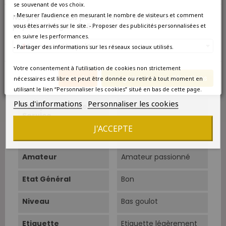
se souvenant de vos choix.
- Mesurer l’audience en mesurant le nombre de visiteurs et comment
Nos prix et les frais peuvent varier en fonction du
Appellation
Sauternes
pays/de la région de livraison.
vous êtes arrivés sur le site. - Proposer des publicités personnalisées et
en suivre les performances.
Couleur
Blanc liquoreux
France métropolitaine
- Partager des informations sur les réseaux sociaux utilisés.
Type
Blanc liquoreux
Votre consentement à l’utilisation de cookies non strictement
Annuler
Enregistrer les modifications
nécessaires est libre et peut être donnée ou retiré à tout moment en
Cépage Dominant
Sémillon
utilisant le lien “Personnaliser les cookies” situé en bas de cette page.
Plus d'informations
Personnaliser les cookies
Température De
10°C-12°C.
Service
J'ACCEPTE
Boire À Partir De
Aujourd'hui
Amateur
Amateur passionné
Etat Général
Bon
Niveau
Bas goulot
Etiquette
Etiquette légèrement