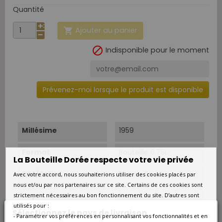
Quantité
Ajouter au panier


Indisponible pour le moment
Prévenez-moi lorsque le produit est disponible
Millésime
1959
Format
Bouteille 0.75L
La Bouteille Dorée respecte votre vie privée
Qté/Colis
1 bouteille
Avec votre accord, nous souhaiterions utiliser des cookies placés par
nous et/ou par nos partenaires sur ce site. Certains de ces cookies sont
Pays
France
strictement nécessaires au bon fonctionnement du site. D’autres sont
utilisés pour :
Sélectionnez le pays de livraison
- Paramétrer vos préférences en personnalisant vos fonctionnalités et en
Région
Bordeaux