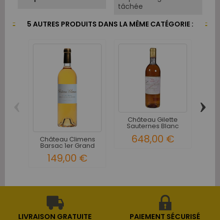
tâchée
5 AUTRES PRODUITS DANS LA MÊME CATÉGORIE :
‹
›
Château Gilette
Ch
Sauternes Blanc
Ra
Liquoreux...
648,00 €
Château Climens
Barsac 1er Grand
Cru...
149,00 €
LIVRAISON GRATUITE
PAIEMENT SÉCURISÉ