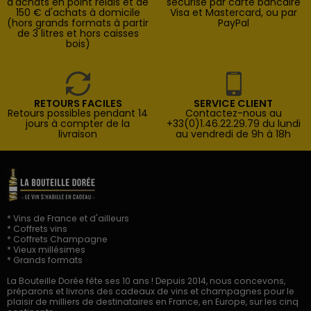
d'achats en point relais et de
sécurisé par carte bancaire
150 € d'achats à domicile
Visa et Mastercard, ou par
(hors grands formats à partir
PayPal
de 3 litres et hors caisses
bois)
RETOURS FACILES
SERVICE CLIENT
Retours possibles pendant 14
Contactez-nous au
jours à compter de la
+33(0)1.46.22.29.79 du lundi
livraison
au vendredi de 9h à 18h
* Vins de France et d'ailleurs
* Coffrets vins
* Coffrets Champagne
* Vieux millésimes
* Grands formats
La Bouteille Dorée fête ses 10 ans ! Depuis 2014, nous concevons,
préparons et livrons des cadeaux de vins et champagnes pour le
plaisir de milliers de destinataires en France, en Europe, sur les cinq