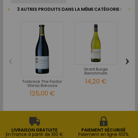
3 AUTRES PRODUITS DANS LA MÊME CATÉGORIE :
‹
›
Grant Burge
Tyre
Benchmark
Val
Chardonnay
14,20 €
Barossa...
Torbreck The Factor
Shiraz Barossa
Valley...
125,00 €
LIVRAISON GRATUITE
PAIEMENT SÉCURISÉ
En France à partir de 100 €
Paiement en ligne 100%