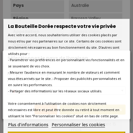
Pays
Australie
Région
Barossa Valley
La Bouteille Dorée respecte votre vie privée
Appellation
Barossa Valley
Avec votre accord, nous souhaiterions utiliser des cookies placés par
nous et/ou par nos partenaires sur ce site. Certains de ces cookies sont
Couleur
Rouge
strictement nécessaires au bon fonctionnement du site. D’autres sont
utilisés pour :
Type
Rouge
Sélectionnez le pays de livraison
- Paramétrer vos préférences en personnalisant vos fonctionnalités et en
se souvenant de vos choix.
Cépage Dominant
Syrah
- Mesurer l’audience en mesurant le nombre de visiteurs et comment
Nos prix et les frais peuvent varier en fonction du
pays/de la région de livraison.
vous êtes arrivés sur le site. - Proposer des publicités personnalisées et
Cépages
Syrah 100 %.
en suivre les performances.
France métropolitaine
- Partager des informations sur les réseaux sociaux utilisés.
Vinification
Fermentation en cuves
inox pendant 7 jours.
Votre consentement à l’utilisation de cookies non strictement
Annuler
Enregistrer les modifications
nécessaires est libre et peut être donnée ou retiré à tout moment en
Elevage
Élevage en fûts de
utilisant le lien “Personnaliser les cookies” situé en bas de cette page.
chêne français et
américain pendant 15
Plus d'informations
Personnaliser les cookies
mois.