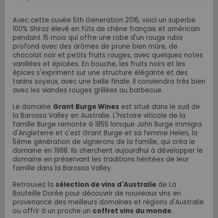
Avec cette cuvée 5th Generation 2016, voici un superbe
100% Shiraz élevé en fûts de chêne français et américain
pendant 15 mois qui offre une robe d'un rouge rubis
profond avec des arômes de prune bien mûre, de
chocolat noir et petits fruits rouges, avec quelques notes
vanillées et épicées. En bouche, les fruits noirs et les
épices s'expriment sur une structure élégante et des
tanins soyeux, avec une belle finale.
Il conviendra très bien
avec les viandes rouges grillées au barbecue.
Le domaine
Grant Burge Wines
est situé dans le sud de
la Barossa Valley en Australie. L'histoire viticole de la
famille Burge remonte à 1855 lorsque John Burge immigra
d'Angleterre et c'est Grant Burge et sa femme Helen, la
5ème génération de vignerons de la famille, qui créa le
domaine en 1988. Ils cherchent aujourdhui à développer le
domaine en préservant les traditions héritées de leur
famille dans la Barossa Valley.
Retrouvez la
sélection de vins d'Australie
de La
Bouteille Dorée pour découvrir de nouveaux vins
en
provenance des meilleurs domaines et régions d'Australie
o
u offrir à un proche un
coffret vins du monde
.