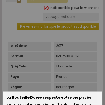

Indisponible pour le moment
Prévenez-moi lorsque le produit est disponible
Millésime
2017
Format
Bouteille 0.75L
Qté/Colis
1 bouteille
Pays
France
Région
Bourgogne
La Bouteille Dorée respecte votre vie privée
Appellation
Beaune
Avec votre accord, nous souhaiterions utiliser des cookies placés par