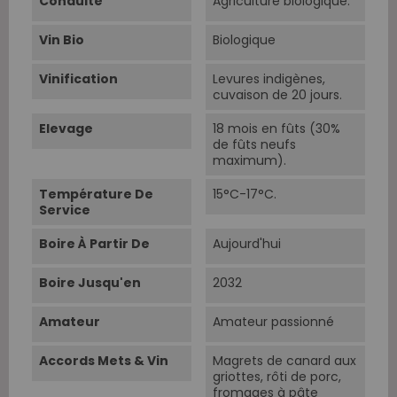
Conduite
Agriculture biologique.
Vin Bio
Biologique
Vinification
Levures indigènes,
cuvaison de 20 jours.
Elevage
18 mois en fûts (30%
de fûts neufs
maximum).
Température De
15°C-17°C.
Service
Boire À Partir De
Aujourd'hui
Boire Jusqu'en
2032
Amateur
Amateur passionné
Accords Mets & Vin
Magrets de canard aux
griottes, rôti de porc,
fromages à pâte