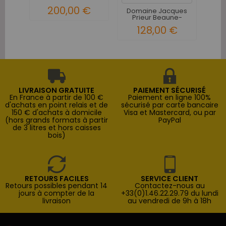
de la...
200,00 €
Domaine Jacques
Prieur Beaune-
Grèves 1er...
128,00 €
LIVRAISON GRATUITE
PAIEMENT SÉCURISÉ
En France à partir de 100 €
Paiement en ligne 100%
d'achats en point relais et de
sécurisé par carte bancaire
150 € d'achats à domicile
Visa et Mastercard, ou par
(hors grands formats à partir
PayPal
de 3 litres et hors caisses
bois)
RETOURS FACILES
SERVICE CLIENT
Retours possibles pendant 14
Contactez-nous au
jours à compter de la
+33(0)1.46.22.29.79 du lundi
livraison
au vendredi de 9h à 18h