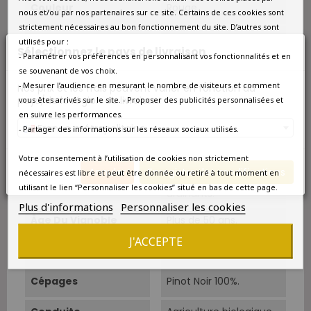
Couleur
Rouge
nous et/ou par nos partenaires sur ce site. Certains de ces cookies sont
strictement nécessaires au bon fonctionnement du site. D’autres sont
Type
Rouge
utilisés pour :
Sélectionnez le pays de livraison
- Paramétrer vos préférences en personnalisant vos fonctionnalités et en
Classement
Premier Cru
se souvenant de vos choix.
- Mesurer l’audience en mesurant le nombre de visiteurs et comment
Nos prix et les frais peuvent varier en fonction du
Situation
Au sud de la colline de
pays/de la région de livraison.
vous êtes arrivés sur le site. - Proposer des publicités personnalisées et
Corton.
en suivre les performances.
France métropolitaine
- Partager des informations sur les réseaux sociaux utilisés.
Superficie
8 ha (domaine).
Votre consentement à l’utilisation de cookies non strictement
Sols
Sols rouges riches en
Annuler
Enregistrer les modifications
nécessaires est libre et peut être donnée ou retiré à tout moment en
oxyde de fer et très
utilisant le lien “Personnaliser les cookies” situé en bas de cette page.
drainants.
Plus d'informations
Personnaliser les cookies
Âge Du Vignoble
Plus de 50 ans.
J'ACCEPTE
Cépage Dominant
Pinot Noir
Cépages
Pinot Noir 100%.