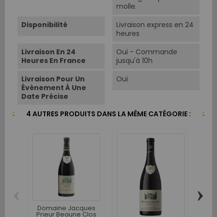
molle.
Disponibilité
Livraison express en 24
heures
Livraison En 24
Oui - Commande
Heures En France
jusqu'à 10h
Livraison Pour Un
Oui
Évènement À Une
Date Précise
4 AUTRES PRODUITS DANS LA MÊME CATÉGORIE :
‹
›
Domaine Jacques
Do
Prieur Beaune Clos
Drou