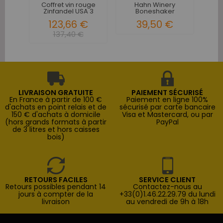
Coffret vin rouge
Hahn Winery
Zinfandel USA 3
Boneshaker
bouteilles
Zinfandel Lodi...
123,66 €
39,50 €
137,40 €
LIVRAISON GRATUITE
PAIEMENT SÉCURISÉ
En France à partir de 100 €
Paiement en ligne 100%
d'achats en point relais et de
sécurisé par carte bancaire
150 € d'achats à domicile
Visa et Mastercard, ou par
(hors grands formats à partir
PayPal
de 3 litres et hors caisses
bois)
RETOURS FACILES
SERVICE CLIENT
Retours possibles pendant 14
Contactez-nous au
jours à compter de la
+33(0)1.46.22.29.79 du lundi
livraison
au vendredi de 9h à 18h