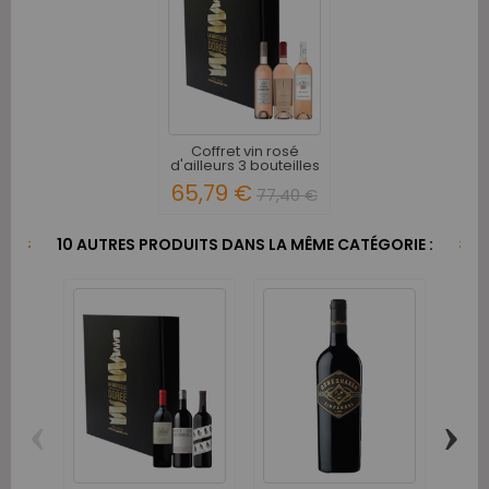
Coffret vin rosé
d'ailleurs 3 bouteilles
65,79 €
77,40 €
10 AUTRES PRODUITS DANS LA MÊME CATÉGORIE :
‹
›
Pard
Gri