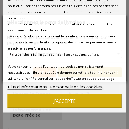
48h, fermentation à
nous et/ou par nos partenaires sur ce site. Certains de ces cookies sont
froid.
strictement nécessaires au bon fonctionnement du site. D’autres sont
Température De
8°C-10°C.
utilisés pour :
Sélectionnez le pays de livraison
Service
- Paramétrer vos préférences en personnalisant vos fonctionnalités et en
se souvenant de vos choix.
Boire À Partir De
Aujourd'hui
- Mesurer l’audience en mesurant le nombre de visiteurs et comment
Nos prix et les frais peuvent varier en fonction du
pays/de la région de livraison.
vous êtes arrivés sur le site. - Proposer des publicités personnalisées et
Boire Jusqu'en
2025
en suivre les performances.
France métropolitaine
- Partager des informations sur les réseaux sociaux utilisés.
Amateur
Amateur éclairé
Votre consentement à l’utilisation de cookies non strictement
Annuler
Enregistrer les modifications
Disponibilité
Livraison express en 24
nécessaires est libre et peut être donnée ou retiré à tout moment en
heures
utilisant le lien “Personnaliser les cookies” situé en bas de cette page.
Plus d'informations
Personnaliser les cookies
Livraison En 24
Oui - Commande
Heures En France
jusqu'à 10h
J'ACCEPTE
Livraison Pour Un
Oui
Évènement À Une
Date Précise