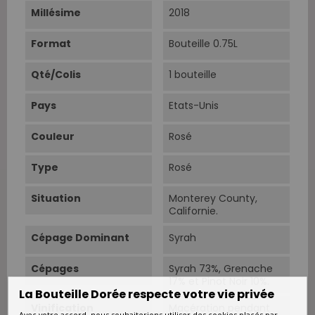
Millésime
2018
Format
Bouteille 0.75L
Qté/Colis
1 bouteille
Pays
Etats-Unis
Couleur
Rosé
Type
Rosé
Situation
Monterey County,
Californie.
Cépage Dominant
Syrah
Cépages
Syrah 73%, Grenache
17% et Pinot Noir 10%.
La Bouteille Dorée respecte votre vie privée
Vinification
Macération pendant
Avec votre accord, nous souhaiterions utiliser des cookies placés par