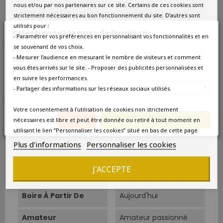
nous et/ou par nos partenaires sur ce site. Certains de ces cookies sont
Appellation
Chambolle-Musigny
strictement nécessaires au bon fonctionnement du site. D’autres sont
utilisés pour :
Sélectionnez le pays de livraison
Couleur
Rouge
- Paramétrer vos préférences en personnalisant vos fonctionnalités et en
se souvenant de vos choix.
- Mesurer l’audience en mesurant le nombre de visiteurs et comment
Type
Rouge
Nos prix et les frais peuvent varier en fonction du
pays/de la région de livraison.
vous êtes arrivés sur le site. - Proposer des publicités personnalisées et
en suivre les performances.
Classement
Grand Cru
France métropolitaine
- Partager des informations sur les réseaux sociaux utilisés.
Sols
Argilo-calcaire.
Votre consentement à l’utilisation de cookies non strictement
Annuler
Enregistrer les modifications
nécessaires est libre et peut être donnée ou retiré à tout moment en
Cépage Dominant
Pinot Noir
utilisant le lien “Personnaliser les cookies” situé en bas de cette page.
Plus d'informations
Personnaliser les cookies
Cépages
Pinot Noir 100%.
Température De
15°C-17°C.
J'ACCEPTE
Service
Boire À Partir De
Aujourd'hui
Amateur
Amateur passionné