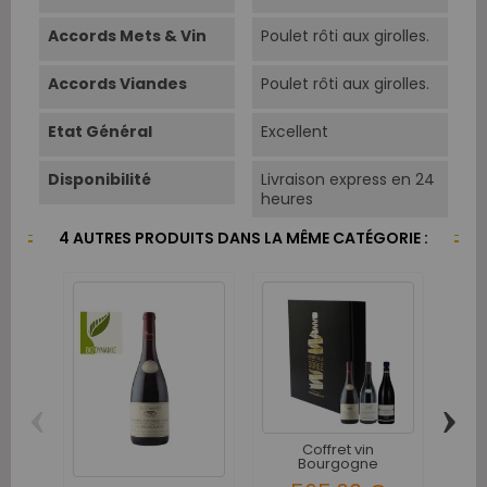
Accords Mets & Vin
Poulet rôti aux girolles.
Accords Viandes
Poulet rôti aux girolles.
Etat Général
Excellent
Disponibilité
Livraison express en 24
heures
4 AUTRES PRODUITS DANS LA MÊME CATÉGORIE :
‹
›
Coffret vin
Do
Bourgogne
Cha
Chambolle-Musigny