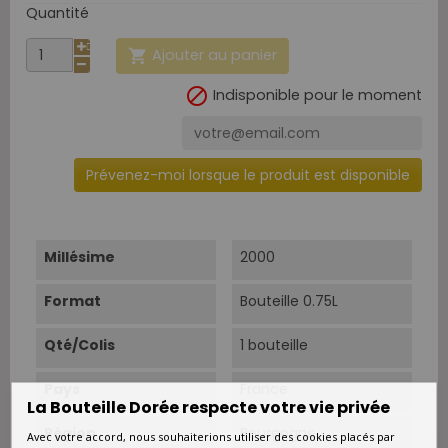
Quantité
Ajouter au panier


Indisponible pour le moment
Prévenez-moi lorsque le produit est disponible
Millésime
2000
Format
Bouteille 0.75L
Qté/Colis
1 bouteille
Pays
France
La Bouteille Dorée respecte votre vie privée
Région
Bourgogne
Avec votre accord, nous souhaiterions utiliser des cookies placés par