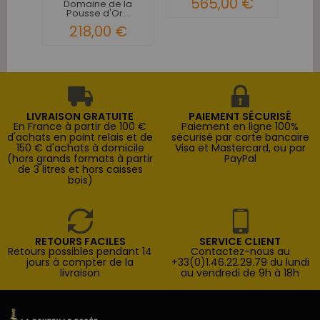
565,00 €
3...
Domaine de la
Pousse d'Or...
218,00 €
LIVRAISON GRATUITE
PAIEMENT SÉCURISÉ
En France à partir de 100 €
Paiement en ligne 100%
d'achats en point relais et de
sécurisé par carte bancaire
150 € d'achats à domicile
Visa et Mastercard, ou par
(hors grands formats à partir
PayPal
de 3 litres et hors caisses
bois)
RETOURS FACILES
SERVICE CLIENT
Retours possibles pendant 14
Contactez-nous au
jours à compter de la
+33(0)1.46.22.29.79 du lundi
livraison
au vendredi de 9h à 18h