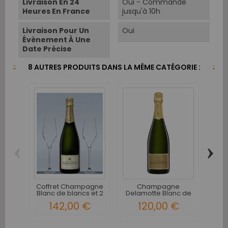
Livraison En 24
Oui - Commande
Heures En France
jusqu'à 10h
Livraison Pour Un
Oui
Évènement À Une
Date Précise
8 AUTRES PRODUITS DANS LA MÊME CATÉGORIE :
‹
›
Tait
C
Coffret Champagne
Champagne
Blanc de blancs et 2
Delamotte Blanc de
flûtes
blancs 2018
142,00 €
120,00 €