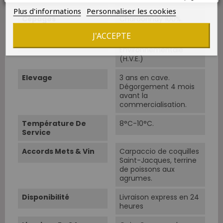
Plus d'informations
Personnaliser les cookies
Cépages
Chardonnay 100%.
J'ACCEPTE
Conduite
Haute Qualité
Environnementale
(H.V.E.)
Elevage
3 ans en cave.
Dégorgement 4 mois
avant la
commercialisation.
Température De
8°C-10°C.
Service
Accords Mets & Vin
Carpaccio de coquilles
Saint-Jacques, terrine
de poissons aux
agrumes.
Disponibilité
Livraison express en 24
heures