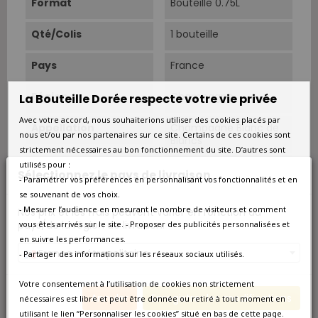
Format
Bouteille 0.75L
Qté/Colis
1 bouteille
Pays
France
Région
Champagne
La Bouteille Dorée respecte votre vie privée
Avec votre accord, nous souhaiterions utiliser des cookies placés par
Appellation
Champagne Blanc de
nous et/ou par nos partenaires sur ce site. Certains de ces cookies sont
Blancs
strictement nécessaires au bon fonctionnement du site. D’autres sont
utilisés pour :
Couleur
Blanc
Sélectionnez le pays de livraison
- Paramétrer vos préférences en personnalisant vos fonctionnalités et en
se souvenant de vos choix.
Type
Blanc effervescent
- Mesurer l’audience en mesurant le nombre de visiteurs et comment
Nos prix et les frais peuvent varier en fonction du
pays/de la région de livraison.
vous êtes arrivés sur le site. - Proposer des publicités personnalisées et
Classement
Premier Cru
en suivre les performances.
France métropolitaine
- Partager des informations sur les réseaux sociaux utilisés.
Situation
Premiers Crus de
Chigny-les-Roses, Rilly-
Votre consentement à l’utilisation de cookies non strictement
la-Montagne et Ludes.
Annuler
Enregistrer les modifications
nécessaires est libre et peut être donnée ou retiré à tout moment en
Cépage Dominant
Chardonnay
utilisant le lien “Personnaliser les cookies” situé en bas de cette page.