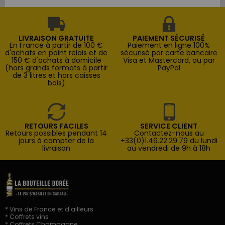
LIVRAISON GRATUITE
PAIEMENT SÉCURISÉ
En France à partir de 100 €
Paiement en ligne 100%
d'achats en point relais et de
sécurisé par carte bancaire
150 € d'achats à domicile
Visa et Mastercard, ou par
(hors grands formats à partir
PayPal
de 3 litres et hors caisses
bois)
RETOURS FACILES
SERVICE CLIENT
Retours possibles pendant 14
Contactez-nous au
jours à compter de la
+33(0)1.46.22.29.79 du lundi
livraison
au vendredi de 9h à 18h
* Vins de France et d'ailleurs
* Coffrets vins
* Coffrets Champagne