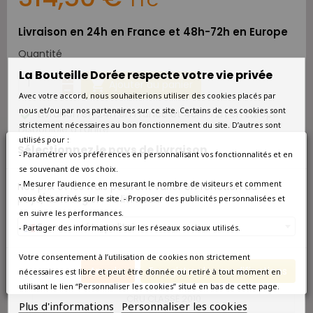
TTC
Livraison en 24h en France et 48h-72h en Europe
Quantité
La Bouteille Dorée respecte votre vie privée

Ajouter au panier
Avec votre accord, nous souhaiterions utiliser des cookies placés par
nous et/ou par nos partenaires sur ce site. Certains de ces cookies sont

Livraison en 24h en France et 48h-72h en Europe -
strictement nécessaires au bon fonctionnement du site. D’autres sont
Disponible à l'unité
utilisés pour :
Sélectionnez le pays de livraison
- Paramétrer vos préférences en personnalisant vos fonctionnalités et en
CONTENU DU PACK
se souvenant de vos choix.
- Mesurer l’audience en mesurant le nombre de visiteurs et comment
Nos prix et les frais peuvent varier en fonction du
pays/de la région de livraison.
vous êtes arrivés sur le site. - Proposer des publicités personnalisées et
CHÂTEAU LAFON-ROCHET SAINT-ESTÈPHE 4ÈME
en suivre les performances.
GRAND CRU CLASSÉ 2005
France métropolitaine
- Partager des informations sur les réseaux sociaux utilisés.
CHÂTEAU MALARTIC-LAGRAVIÈRE PESSAC-LÉOGNAN
Votre consentement à l’utilisation de cookies non strictement
GRAND CRU CLASSÉ DE GRAVES ROUGE 2005
Annuler
Enregistrer les modifications
nécessaires est libre et peut être donnée ou retiré à tout moment en
CHÂTEAU LYNCH-MOUSSAS PAUILLAC 5ÈME GRAND
utilisant le lien “Personnaliser les cookies” situé en bas de cette page.
CRU CLASSÉ 2010
Plus d'informations
Personnaliser les cookies