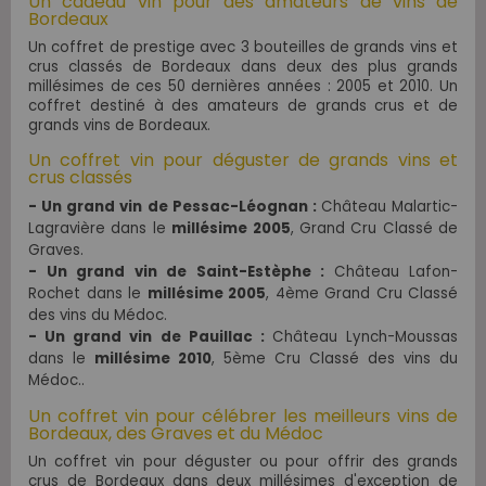
Un cadeau vin pour des amateurs de vins de
Bordeaux
Un coffret de prestige avec 3 bouteilles de grands vins et
crus classés de Bordeaux dans deux des plus grands
millésimes de ces 50 dernières années : 2005 et 2010. Un
coffret destiné à des amateurs de grands crus et de
grands vins de Bordeaux.
Un coffret vin pour déguster de grands vins et
crus classés
- Un grand vin de Pessac-Léognan :
Château Malartic-
Lagravière dans le
millésime 2005
, Grand Cru Classé de
Graves.
- Un grand vin de Saint-Estèphe :
Château Lafon-
Rochet dans le
millésime 2005
, 4ème Grand Cru Classé
des vins du Médoc.
- Un grand vin de Pauillac :
Château Lynch-Moussas
dans le
millésime 2010
, 5ème
Cru Classé des vins du
Médoc.
.
Un coffret vin pour célébrer les meilleurs vins de
Bordeaux, des Graves et du Médoc
Un coffret vin pour déguster ou pour offrir des grands
crus de Bordeaux dans deux millésimes d'exception de