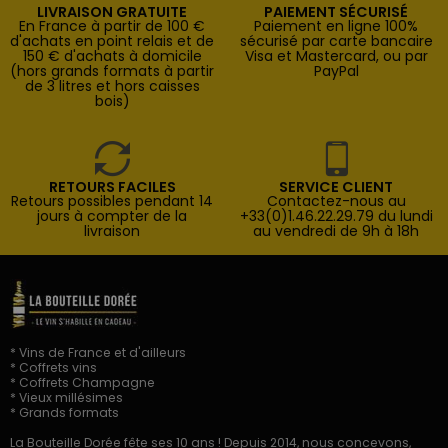
LIVRAISON GRATUITE
PAIEMENT SÉCURISÉ
En France à partir de 100 €
Paiement en ligne 100%
d'achats en point relais et de
sécurisé par carte bancaire
150 € d'achats à domicile
Visa et Mastercard, ou par
(hors grands formats à partir
PayPal
de 3 litres et hors caisses
bois)
RETOURS FACILES
SERVICE CLIENT
Retours possibles pendant 14
Contactez-nous au
jours à compter de la
+33(0)1.46.22.29.79 du lundi
livraison
au vendredi de 9h à 18h
* Vins de France et d'ailleurs
* Coffrets vins
* Coffrets Champagne
* Vieux millésimes
* Grands formats
La Bouteille Dorée fête ses 10 ans ! Depuis 2014, nous concevons,