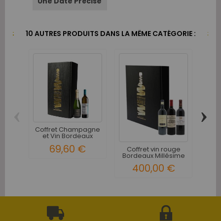
Une Date Précise
10 AUTRES PRODUITS DANS LA MÊME CATÉGORIE :
‹
›
Coffret Champagne
Coff
et Vin Bordeaux
Mar
Graves...
69,60 €
Coffret vin rouge
Bordeaux Millésime
2010...
400,00 €