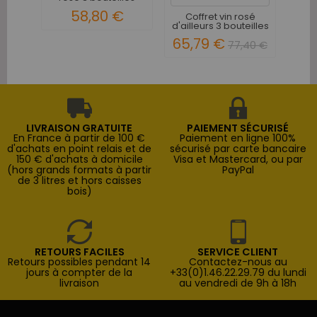
58,80 €
61
Coffret vin rosé
d'ailleurs 3 bouteilles
65,79 €
77,40 €
LIVRAISON GRATUITE
PAIEMENT SÉCURISÉ
En France à partir de 100 €
Paiement en ligne 100%
d'achats en point relais et de
sécurisé par carte bancaire
150 € d'achats à domicile
Visa et Mastercard, ou par
(hors grands formats à partir
PayPal
de 3 litres et hors caisses
bois)
RETOURS FACILES
SERVICE CLIENT
Retours possibles pendant 14
Contactez-nous au
jours à compter de la
+33(0)1.46.22.29.79 du lundi
livraison
au vendredi de 9h à 18h