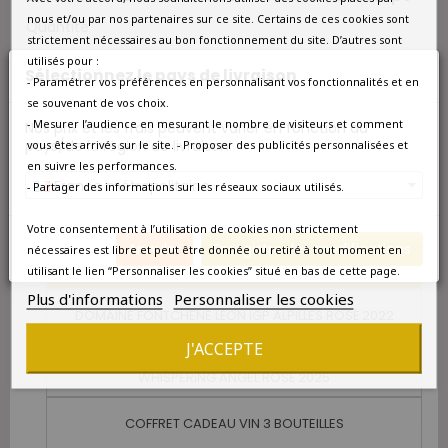
nous et/ou par nos partenaires sur ce site. Certains de ces cookies sont
Quantité
strictement nécessaires au bon fonctionnement du site. D’autres sont
utilisés pour :

Ajouter au panier
Sélectionnez le pays de livraison
- Paramétrer vos préférences en personnalisant vos fonctionnalités et en
se souvenant de vos choix.

Livraison en 24h en France et 48h-72h en Europe -
- Mesurer l’audience en mesurant le nombre de visiteurs et comment
Nos prix et les frais peuvent varier en fonction du
Disponible à l'unité
pays/de la région de livraison.
vous êtes arrivés sur le site. - Proposer des publicités personnalisées et
en suivre les performances.
CONTENU DU PACK
France métropolitaine
- Partager des informations sur les réseaux sociaux utilisés.
Votre consentement à l’utilisation de cookies non strictement
Annuler
Enregistrer les modifications
nécessaires est libre et peut être donnée ou retiré à tout moment en
CHÂTEAU VIGNELAURE COTEAUX-D'AIX-EN-
PROVENCE LA SOURCE ROSÉ 2022
utilisant le lien “Personnaliser les cookies” situé en bas de cette page.
Plus d'informations
Personnaliser les cookies
DOMAINE FONTCHÊNE LÉON IGP ALPILLES ROSÉ 2022
J'ACCEPTE
CHÂTEAU D'ESCLANS CÔTES-DE-PROVENCE
WHISPERING ANGEL ROSÉ 2025
COFFRET CADEAU VIN 3 BOUTEILLES