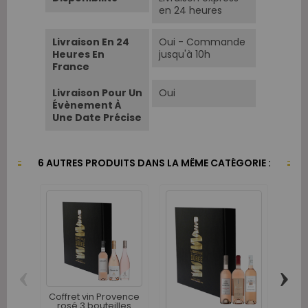
en 24 heures
Livraison En 24
Oui - Commande
Heures En
jusqu'à 10h
France
Livraison Pour Un
Oui
Évènement À
Une Date Précise
6 AUTRES PRODUITS DANS LA MÊME CATÉGORIE :
‹
›
Coffret vin Provence
Co
rosé 3 bouteilles