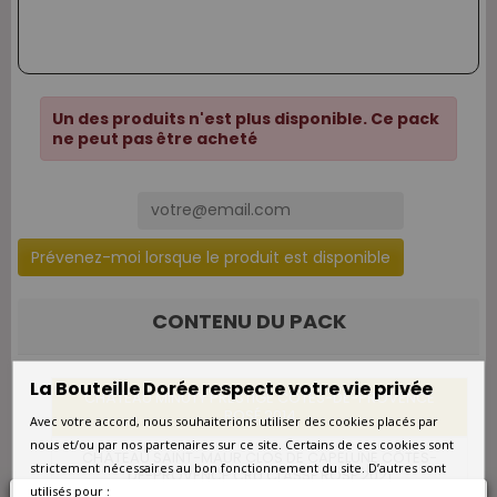
Un des produits n'est plus disponible. Ce pack
ne peut pas être acheté
Prévenez-moi lorsque le produit est disponible
CONTENU DU PACK
La Bouteille Dorée respecte votre vie privée
CHÂTEAU MINUTY PRESTIGE CÔTES-DE-PROVENCE
ROSÉ 2014
Avec votre accord, nous souhaiterions utiliser des cookies placés par
nous et/ou par nos partenaires sur ce site. Certains de ces cookies sont
CHÂTEAU SAINT-MAUR CLOS DE CAPELUNE CÔTES-
strictement nécessaires au bon fonctionnement du site. D’autres sont
DE-PROVENCE CRU CLASSÉ ROSÉ 2021
utilisés pour :