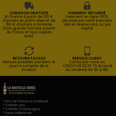
LIVRAISON GRATUITE
PAIEMENT SÉCURISÉ
En France à partir de 100 €
Paiement en ligne 100%
d'achats en point relais et de
sécurisé par carte bancaire
150 € d'achats à domicile
Visa et Mastercard, ou par
(hors grands formats à partir
PayPal
de 3 litres et hors caisses
bois)
RETOURS FACILES
SERVICE CLIENT
Retours possibles pendant 14
Contactez-nous au
jours à compter de la
+33(0)1.46.22.29.79 du lundi
livraison
au vendredi de 9h à 18h
* Vins de France et d'ailleurs
* Coffrets vins
* Coffrets Champagne
* Vieux millésimes