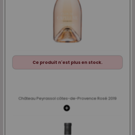
Ce produit n'est plus en stock.
Château Peyrassol côtes-de-Provence Rosé 2019