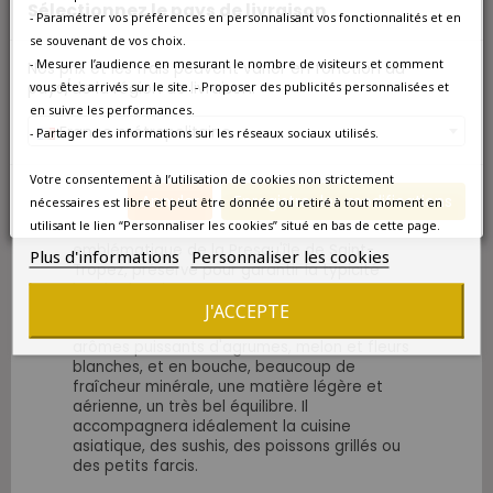
Sélectionnez le pays de livraison
- Paramétrer vos préférences en personnalisant vos fonctionnalités et en
CHÂTEAU PEYRASSOL CÔTES-DE-PROVENCE ROSÉ
2019
se souvenant de vos choix.
- Mesurer l’audience en mesurant le nombre de visiteurs et comment
Nos prix et les frais peuvent varier en fonction du
pays/de la région de livraison.
COFFRET CADEAU VIN 3 BOUTEILLES
vous êtes arrivés sur le site. - Proposer des publicités personnalisées et
en suivre les performances.
France métropolitaine
- Partager des informations sur les réseaux sociaux utilisés.
La cuvée Rosé Prestige 2015 du Château
Minuty est un grand
vin rosé
, Cru Classé de
Votre consentement à l’utilisation de cookies non strictement
Provence, i
ssu d'un assemblage des grands
Annuler
Enregistrer les modifications
nécessaires est libre et peut être donnée ou retiré à tout moment en
cépages de Provence, Grenache, Syrah,
utilisant le lien “Personnaliser les cookies” situé en bas de cette page.
Cinsault et Tibouren, ce dernier
emblématique de la Presqu'île de Saint-
Plus d'informations
Personnaliser les cookies
Tropez, préservé pour garantir la typicité
locale des vins.
J'ACCEPTE
Cette cuvée Prestige offre au nez des
arômes puissants d'agrumes, melon et fleurs
blanches, et en bouche, beaucoup de
fraîcheur minérale, une matière légère et
aérienne, un très bel équilibre. Il
accompagnera idéalement la cuisine
asiatique, des sushis, des poissons grillés ou
des petits farcis.