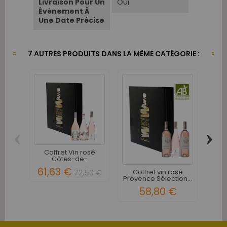
Livraison Pour Un
Oui
Évènement À
Une Date Précise
7 AUTRES PRODUITS DANS LA MÊME CATÉGORIE :
‹
›
Coffret Vin rosé
Coff
Côtes-de-
ro
Provence...
61,63 €
72,50 €
Coffret vin rosé
Provence Sélection...
58,80 €