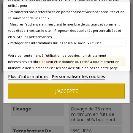
Âge Du Vignoble
35 ans environ.
utilisés pour :
Sélectionnez le pays de livraison
- Paramétrer vos préférences en personnalisant vos fonctionnalités et en
Vendanges
Vendanges manuelles.
se souvenant de vos choix.
- Mesurer l’audience en mesurant le nombre de visiteurs et comment
Nos prix et les frais peuvent varier en fonction du
Rendements
37 hl/ha.
pays/de la région de livraison.
vous êtes arrivés sur le site. - Proposer des publicités personnalisées et
en suivre les performances.
Cépage Dominant
Syrah
France métropolitaine
- Partager des informations sur les réseaux sociaux utilisés.
Cépages
Syrah 96% Viognier 4%.
Votre consentement à l’utilisation de cookies non strictement
Annuler
Enregistrer les modifications
nécessaires est libre et peut être donnée ou retiré à tout moment en
Vinification
Pigeages réguliers et
utilisant le lien “Personnaliser les cookies” situé en bas de cette page.
contrôle des
Plus d'informations
Personnaliser les cookies
températures de
fermentations en
cuves inox closes
J'ACCEPTE
pendant près de trois
semaines.
Elevage
Elevage de 36 mois
minimum en fûts de
chêne. 50% bois neuf.
Température De
16°C-18°C