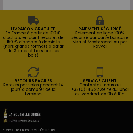
LIVRAISON GRATUITE
PAIEMENT SÉCURISÉ
En France à partir de 100 €
Paiement en ligne 100%
d'achats en point relais et de
sécurisé par carte bancaire
150 € d'achats à domicile
Visa et Mastercard, ou par
(hors grands formats à partir
PayPal
de 3 litres et hors caisses
bois)
RETOURS FACILES
SERVICE CLIENT
Retours possibles pendant 14
Contactez-nous au
jours à compter de la
+33(0)1.46.22.29.79 du lundi
livraison
au vendredi de 9h à 18h
* Vins de France et d'ailleurs