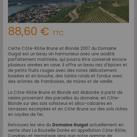
88,60 €
TTC
Cette Côte-Rôtie Brune et Blonde 2007 du Domaine
Guigal est un beau vin
harmonieux avec une acidité
parfaitement maîtrisée, qui pourra
être conservé
encore
plusieurs années en cave. Il
offre un beau nez d'é
pices et
de petits fruits rouges avec des notes délicatement
boisées et en bouche, des
tanins ronds et fondus avec
des arômes de framboises, de mûres et de vanille.
La Côte-Rôtie Brune et Blonde est élaborée à partir de
raisins provenant des parcelles du domaine, en Côte-
Blonde sur des sols schisteux et silico-calcaires en
terrasses escarpées et en Côte-Brune sur des sols riches
en oxydes de fer.
Retrouvez les vins du
Domaine Guigal
actuellement en
vente chez La Bouteille Dorée en appellation Côte-Rôtie,
Condrieu et Hermitage ainsi que notre gamme de