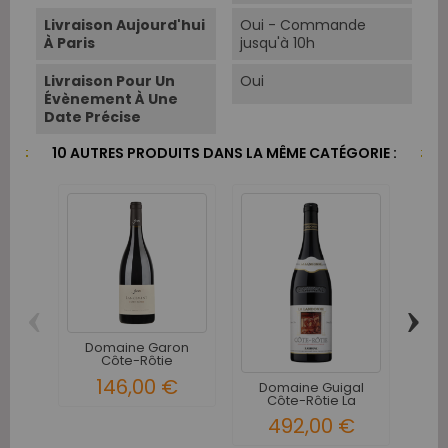
Livraison Aujourd'hui
Oui - Commande
À Paris
jusqu'à 10h
Livraison Pour Un
Oui
Évènement À Une
Date Précise
10 AUTRES PRODUITS DANS LA MÊME CATÉGORIE :
‹
›
Domaine Garon
Do
Côte-Rôtie
C
Lancement 2015
L
146,00 €
Domaine Guigal
Côte-Rôtie La
Landonne 2016
492,00 €