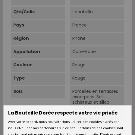
Qté/Colis
1 bouteille
Pays
France
Région
Rhône
Appellation
Côte-Rôtie
Couleur
Rouge
Type
Rouge
Sols
Parcelles en terrasses
escarpées. Sols
schisteux et silico-
calcaires en Côte-
La Bouteille Dorée respecte votre vie privée
Blonde et riches en
oxydes de fer en Côte-
Avec votre accord, nous souhaiterions utiliser des cookies placés par
Brune.
nous et/ou par nos partenaires sur ce site. Certains de ces cookies sont
strictement nécessaires au bon fonctionnement du site. D’autres sont