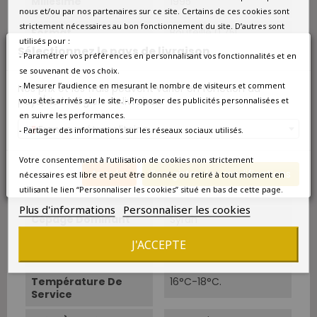
Millésime
1995
nous et/ou par nos partenaires sur ce site. Certains de ces cookies sont
strictement nécessaires au bon fonctionnement du site. D’autres sont
Format
Bouteille 0.75L
utilisés pour :
Sélectionnez le pays de livraison
- Paramétrer vos préférences en personnalisant vos fonctionnalités et en
Qté/Colis
1 bouteille
se souvenant de vos choix.
- Mesurer l’audience en mesurant le nombre de visiteurs et comment
Nos prix et les frais peuvent varier en fonction du
Pays
France
pays/de la région de livraison.
vous êtes arrivés sur le site. - Proposer des publicités personnalisées et
en suivre les performances.
Couleur
Rouge
France métropolitaine
- Partager des informations sur les réseaux sociaux utilisés.
Type
Rouge
Votre consentement à l’utilisation de cookies non strictement
Annuler
Enregistrer les modifications
nécessaires est libre et peut être donnée ou retiré à tout moment en
Classement
Vin d'exception
utilisant le lien “Personnaliser les cookies” situé en bas de cette page.
Plus d'informations
Personnaliser les cookies
Cépage Dominant
Syrah
J'ACCEPTE
Cépages
Syrah
Température De
16°C-18°C.
Service