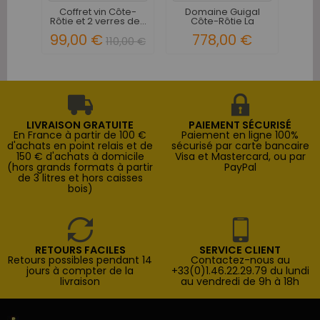
Coffret vin Côte-
Domaine Guigal
Do
Rôtie et 2 verres de...
Côte-Rôtie La
C
Landonne 1995
L
99,00 €
778,00 €
110,00 €
LIVRAISON GRATUITE
PAIEMENT SÉCURISÉ
En France à partir de 100 €
Paiement en ligne 100%
d'achats en point relais et de
sécurisé par carte bancaire
150 € d'achats à domicile
Visa et Mastercard, ou par
(hors grands formats à partir
PayPal
de 3 litres et hors caisses
bois)
RETOURS FACILES
SERVICE CLIENT
Retours possibles pendant 14
Contactez-nous au
jours à compter de la
+33(0)1.46.22.29.79 du lundi
livraison
au vendredi de 9h à 18h