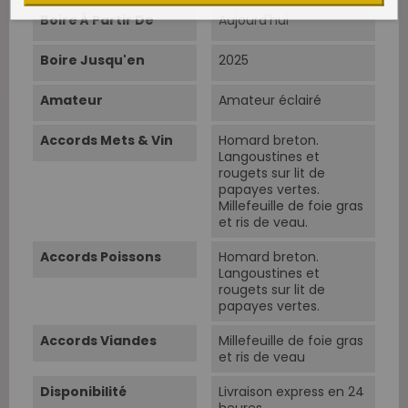
Boire À Partir De
Aujourd'hui
Boire Jusqu'en
2025
Amateur
Amateur éclairé
Accords Mets & Vin
Homard breton.
Langoustines et
rougets sur lit de
papayes vertes.
Millefeuille de foie gras
et ris de veau.
Accords Poissons
Homard breton.
Langoustines et
rougets sur lit de
papayes vertes.
Accords Viandes
Millefeuille de foie gras
et ris de veau
Disponibilité
Livraison express en 24