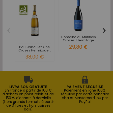
‹
›
Domaine du Murinais
Doma
Crozes-Hermitage
Cro
Les...
29,80 €
Paul Jaboulet Aîné
Crozes Hermitage...
38,00 €
LIVRAISON GRATUITE
PAIEMENT SÉCURISÉ
En France à partir de 100 €
Paiement en ligne 100%
d'achats en point relais et de
sécurisé par carte bancaire
150 € d'achats à domicile
Visa et Mastercard, ou par
(hors grands formats à partir
PayPal
de 3 litres et hors caisses
bois)