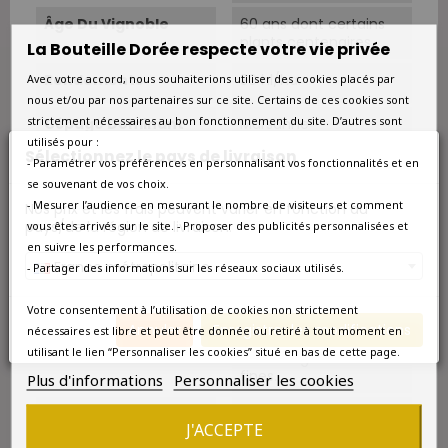
Âge Du Vignoble
60 ans dont certains
plants centenaires.
La Bouteille Dorée respecte votre vie privée
Rendements
30 hl/ha.
Avec votre accord, nous souhaiterions utiliser des cookies placés par
nous et/ou par nos partenaires sur ce site. Certains de ces cookies sont
strictement nécessaires au bon fonctionnement du site. D’autres sont
Cépage Dominant
Marsanne
utilisés pour :
Sélectionnez le pays de livraison
- Paramétrer vos préférences en personnalisant vos fonctionnalités et en
Cépages
Marsanne 100%.
se souvenant de vos choix.
- Mesurer l’audience en mesurant le nombre de visiteurs et comment
Nos prix et les frais peuvent varier en fonction du
Vinification
Pressurage des
pays/de la région de livraison.
vous êtes arrivés sur le site. - Proposer des publicités personnalisées et
grappes entières puis
fermentation en fûts
en suivre les performances.
de chêne dont 30% de
France métropolitaine
- Partager des informations sur les réseaux sociaux utilisés.
bois neuf.
Votre consentement à l’utilisation de cookies non strictement
Elevage
9 mois en fûts de
Annuler
Enregistrer les modifications
nécessaires est libre et peut être donnée ou retiré à tout moment en
chêne avec
utilisant le lien “Personnaliser les cookies” situé en bas de cette page.
bâtonnage des lies
fines.
Plus d'informations
Personnaliser les cookies
Température De
12°C-14°C.
J'ACCEPTE
Service