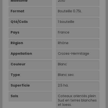
Millésime
2010
Format
Bouteille 0.75L
Qté/Colis
1 bouteille
Pays
France
Région
Rhône
Appellation
Crozes-Hermitage
Couleur
Blanc
Type
Blanc sec
Superficie
2.5 ha.
Sols
Coteaux orientés plein
Sud en terres blanches
et loess.