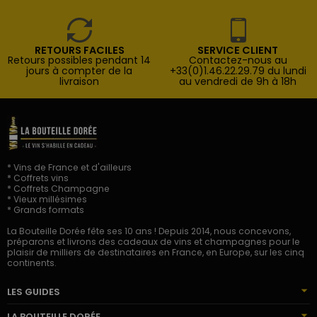
RETOURS FACILES
SERVICE CLIENT
Retours possibles pendant 14
Contactez-nous au
jours à compter de la
+33(0)1.46.22.29.79 du lundi
livraison
au vendredi de 9h à 18h
* Vins de France et d'ailleurs
* Coffrets vins
* Coffrets Champagne
* Vieux millésimes
* Grands formats
La Bouteille Dorée fête ses 10 ans ! Depuis 2014, nous concevons,
préparons et livrons des cadeaux de vins et champagnes pour le
plaisir de milliers de destinataires en France, en Europe, sur les cinq
continents.
LES GUIDES
LA BOUTEILLE DORÉE