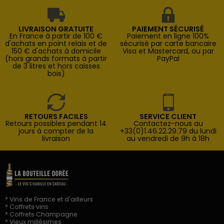
LIVRAISON GRATUITE
PAIEMENT SÉCURISÉ
En France à partir de 100 €
Paiement en ligne 100%
d'achats en point relais et de
sécurisé par carte bancaire
150 € d'achats à domicile
Visa et Mastercard, ou par
(hors grands formats à partir
PayPal
de 3 litres et hors caisses
bois)
RETOURS FACILES
SERVICE CLIENT
Retours possibles pendant 14
Contactez-nous au
jours à compter de la
+33(0)1.46.22.29.79 du lundi
livraison
au vendredi de 9h à 18h
* Vins de France et d'ailleurs
* Coffrets vins
* Coffrets Champagne
* Vieux millésimes