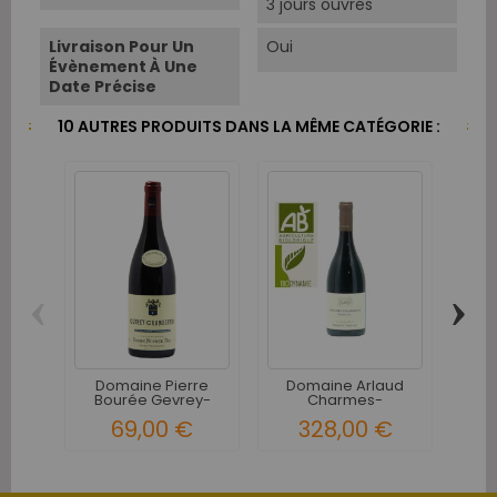
3 jours ouvrés
Livraison Pour Un
Oui
Évènement À Une
Date Précise
10 AUTRES PRODUITS DANS LA MÊME CATÉGORIE :
‹
›
Do
Ba
Domaine Pierre
Domaine Arlaud
Bourée Gevrey-
Charmes-
Chambertin...
Chambertin Grand...
69,00 €
328,00 €