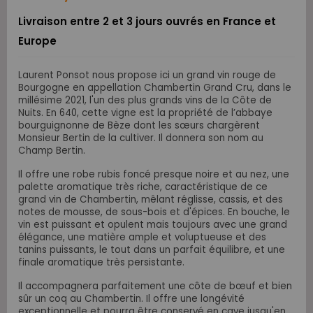
Livraison entre 2 et 3 jours ouvrés en France et
Europe
Laurent Ponsot nous propose ici un grand vin rouge de
Bourgogne en appellation Chambertin Grand Cru, dans le
millésime 2021, l'un des plus grands vins de la Côte de
Nuits.
En 640, cette vigne est la propriété de l’abbaye
bourguignonne de Bèze dont les sœurs chargèrent
Monsieur Bertin de la cultiver. Il donnera son nom au
Champ Bertin.
Il offre une robe rubis foncé presque noire et au nez, une
palette aromatique très riche, caractéristique de ce
grand vin de Chambertin, mêlant réglisse, cassis, et des
notes de mousse, de sous-bois et d'épices. En bouche, le
vin est puissant et opulent mais toujours avec une grand
élégance, une matière ample et voluptueuse et des
tanins puissants, le tout dans un parfait équilibre, et
une
finale aromatique très persistante.
Il accompagnera parfaitement une côte de bœuf et bien
sûr un
coq au Chambertin. Il offre une longévité
exceptionnelle et
pourra être conservé en cave jusqu'en