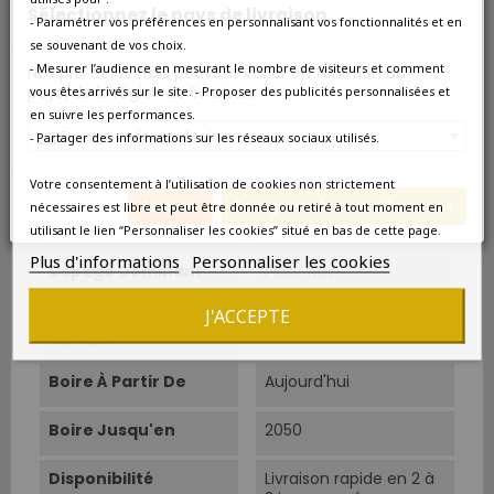
Sélectionnez le pays de livraison
- Paramétrer vos préférences en personnalisant vos fonctionnalités et en
Région
Bourgogne
se souvenant de vos choix.
- Mesurer l’audience en mesurant le nombre de visiteurs et comment
Nos prix et les frais peuvent varier en fonction du
Appellation
Gevrey-Chambertin
pays/de la région de livraison.
vous êtes arrivés sur le site. - Proposer des publicités personnalisées et
en suivre les performances.
Couleur
Rouge
France métropolitaine
- Partager des informations sur les réseaux sociaux utilisés.
Type
Rouge
Votre consentement à l’utilisation de cookies non strictement
Annuler
Enregistrer les modifications
nécessaires est libre et peut être donnée ou retiré à tout moment en
Classement
Grand Cru
utilisant le lien “Personnaliser les cookies” situé en bas de cette page.
Plus d'informations
Personnaliser les cookies
Cépage Dominant
Pinot Noir
J'ACCEPTE
Température De
15°C-17°C.
Service
Boire À Partir De
Aujourd'hui
Boire Jusqu'en
2050
Disponibilité
Livraison rapide en 2 à