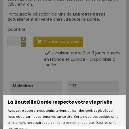
2050 environ.
Parcourez la sélection de vins de
Laurent Ponsot
actuellement en vente chez La Bouteille Dorée.
Quantité
Ajouter au panier


Livraison entre 2 et 3 jours ouvrés
en France et Europe - Disponible à
l'unité
Millésime
2021
Format
Bouteille 0.75L
La Bouteille Dorée respecte votre vie privée
Qté/Colis
1 bouteille
Avec votre accord, nous souhaiterions utiliser des cookies placés par
nous et/ou par nos partenaires sur ce site. Certains de ces cookies sont
strictement nécessaires au bon fonctionnement du site. D’autres sont
Pays
France
utilisés pour :