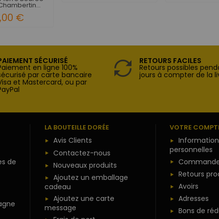
hambertin...
,00 €
PAIEMENT SÉCURISÉ
RETOURS FACILES
Paiement en ligne 100%
Retours possibles pend
sécurisé par carte bancaire
jours à compter de la li
Visa et Mastercard, ou par
PayPal
LA BOUTEILLE DORÉE
VOTRE COMPT
Avis Clients
Information
personnelles
Contactez-nous
es de
Commande
Nouveaux produits
Retours pro
Ajoutez un emballage
Avoirs
cadeau
Ajoutez une carte
Adresses
agne
message
Bons de réd