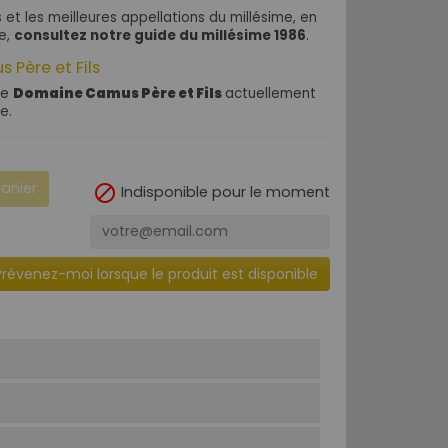
s et les meilleures appellations du millésime, en
de,
consultez notre guide du millésime 1986
.
 Père et Fils
de
Domaine Camus Père et Fils
actuellement
e.
panier

Indisponible pour le moment
Prévenez-moi lorsque le produit est disponible