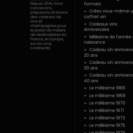
formats
Depuis 2014, nous
concevons,
Créez vous-même u
préparons et livrons
coffret vin
des cadeaux de
vins et
Cadeaux vins
champagnes pour
Anniversaire
le plaisir de milliers
de destinataires en
Millésime de l'année
France, en Europe,
naissance
sur les cinq
continents.
Cadeau vin anniversa
20 ans
Cadeau vin anniversa
30 ans
Cadeau vin anniversa
40 ans
Le millésime 1966
Le millésime 1969
Le millésime 1970
Le millésime 1971
Le millésime 1973
Le millésime 1975
Le millésime 1976