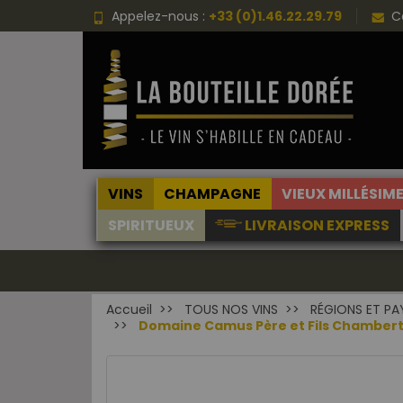
Appelez-nous :
+33 (0)1.46.22.29.79
C
VINS
CHAMPAGNE
VIEUX MILLÉSIM
SPIRITUEUX
LIVRAISON EXPRESS
Accueil
TOUS NOS VINS
RÉGIONS ET PA
Domaine Camus Père et Fils Chambert