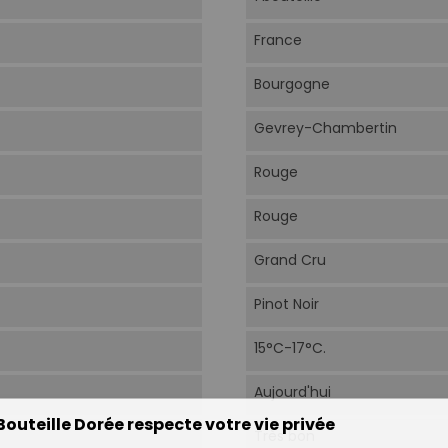
France
Bourgogne
Gevrey-Chambertin
Rouge
Rouge
Grand Cru
Pinot Noir
15°C-17°C.
Aujourd'hui
Bouteille Dorée respecte votre vie privée
Très bon