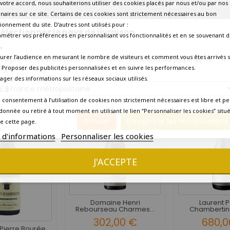
votre accord, nous souhaiterions utiliser des cookies placés par nous et/ou par nos
naires sur ce site. Certains de ces cookies sont strictement nécessaires au bon
Entre 2 et 4 cm
ionnement du site. D’autres sont utilisés pour :
électionnez le pays de livraison
amétrer vos préférences en personnalisant vos fonctionnalités et en se souvenant d
Etiquette en bon état
.
urer l’audience en mesurant le nombre de visiteurs et comment vous êtes arrivés s
os prix et les frais peuvent varier en fonction du pays/de la
Livraison express en 24 heu
égion de livraison.
 - Proposer des publicités personnalisées et en suivre les performances.
tager des informations sur les réseaux sociaux utilisés.
10 AUTRES PRODUITS DANS LA MÊME CATÉGORIE :
France métropolitaine
 consentement à l’utilisation de cookies non strictement nécessaires est libre et pe
donnée ou retiré à tout moment en utilisant le lien “Personnaliser les cookies” situ
Annuler
Enregistrer les modifications
e cette page.
s d'informations
Personnaliser les cookies
J'ACCEPTE
Domaine Henri
Laurent 
Rebourseau Charmes...
Chambertin
Bèze.
302,00 €
680,0
Pierre Bourée