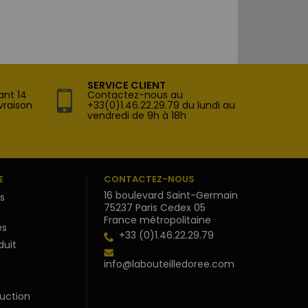
SERVICE CLIENT
ant 14
Contactez-nous au
vraison
+33(0)1.46.22.29.79 du lundi au
vendredi de 9h à 18h
E
CONTACTEZ-NOUS
16 boulevard Saint-Germain
s
75237 Paris Cedex 05
France métropolitaine
s
+33 (0)1.46.22.29.79
duit
info@labouteilledoree.com
uction