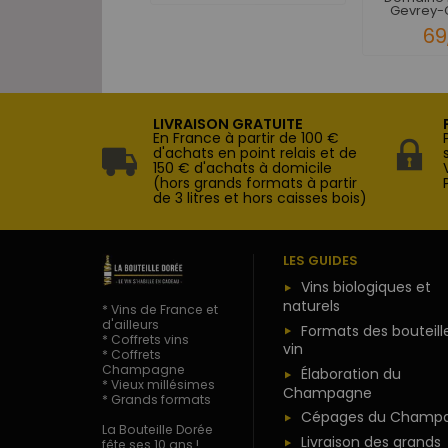
Gevrey-C
69
LIVRAISON GRATUITE
En France à partir de 100 €
d'achats en point relais et de
150 € d'achats à domicile
(hors grands formats à partir
de 3 litres et hors caisses bois)
LES GUIDES
Vins biologiques et
naturels
* Vins de France et
d'ailleurs
Formats des bouteill
* Coffrets vins
vin
* Coffrets
Champagne
Élaboration du
* Vieux millésimes
Champagne
* Grands formats
Cépages du Champ
La Bouteille Dorée
Livraison des grands
fête ses 10 ans !