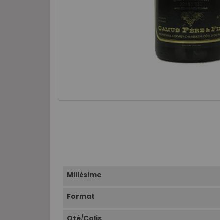
Millésime
Format
Qté/Colis