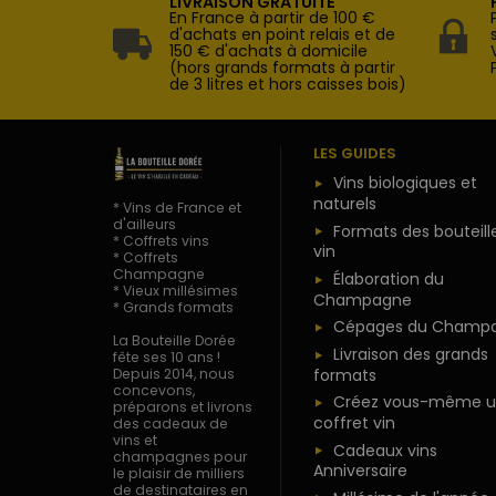
LIVRAISON GRATUITE
En France à partir de 100 €
d'achats en point relais et de
150 € d'achats à domicile
(hors grands formats à partir
de 3 litres et hors caisses bois)
LES GUIDES
Vins biologiques et
naturels
* Vins de France et
d'ailleurs
Formats des bouteill
* Coffrets vins
vin
* Coffrets
Champagne
Élaboration du
* Vieux millésimes
Champagne
* Grands formats
Cépages du Champ
La Bouteille Dorée
Livraison des grands
fête ses 10 ans !
formats
Depuis 2014, nous
concevons,
Créez vous-même u
préparons et livrons
coffret vin
des cadeaux de
vins et
Cadeaux vins
champagnes pour
Anniversaire
le plaisir de milliers
de destinataires en