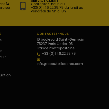
SERVICE CLIENT
ant 14
Contactez-nous au
vraison
+33(0)1.46.22.29.79 du lundi au
vendredi de 9h à 18h
E
CONTACTEZ-NOUS
16 boulevard Saint-Germain
s
75237 Paris Cedex 05
France métropolitaine
s
+33 (0)1.46.22.29.79
duit
info@labouteilledoree.com
uction