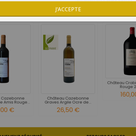
J'ACCEPTE
8 AUTRES PRODUITS DANS LA MÊME CATÉGORIE :
Château Crabi
Rouge 20
160,0
 Cazebonne
Château Cazebonne
e Amis Rouge...
Graves Argile Ocre de...
,00 €
26,50 €