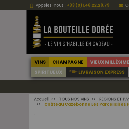
Appelez-nous :
+33 (0)1.46.22.29.79
C
VINS
CHAMPAGNE
VIEUX MILLÉSIM
SPIRITUEUX
LIVRAISON EXPRESS
Accueil
TOUS NOS VINS
RÉGIONS ET PA
Château Cazebonne Les Parcellaires F