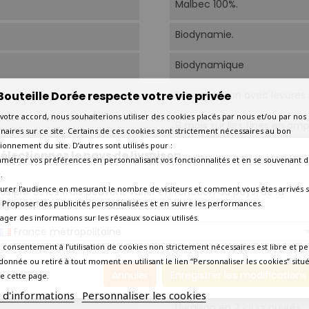
Malbec 100%.
Biodynamie.
Biodynamique
Bouteille Dorée respecte votre vie privée
Fermentation avec levures i
votre accord, nous souhaiterions utiliser des cookies placés par nous et/ou par nos
9 mois sur lies fines en am
naires sur ce site. Certains de ces cookies sont strictement nécessaires au bon
ionnement du site. D’autres sont utilisés pour :
électionnez le pays de livraison
16°C-18°C.
amétrer vos préférences en personnalisant vos fonctionnalités et en se souvenant d
.
Aujourd'hui
urer l’audience en mesurant le nombre de visiteurs et comment vous êtes arrivés s
os prix et les frais peuvent varier en fonction du pays/de la
égion de livraison.
 - Proposer des publicités personnalisées et en suivre les performances.
2030
tager des informations sur les réseaux sociaux utilisés.
France métropolitaine
Amateur éclairé
 consentement à l’utilisation de cookies non strictement nécessaires est libre et pe
donnée ou retiré à tout moment en utilisant le lien “Personnaliser les cookies” situ
Annuler
Enregistrer les modifications
e cette page.
Viandes rouges grillées, ti
s d'informations
Personnaliser les cookies
Livraison en 7 jours ouvrés