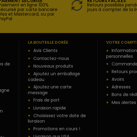
PAIEMENT SÉCURISÉ
RETOURS FACILES
Paiement en ligne 100%
Retours possibles pend
sécurisé par carte bancaire
jours à compter de la li
Visa et Mastercard, ou par
PayPal
LA BOUTEILLE DORÉE
VOTRE COMPT
Avis Clients
Information
personnelles
Contactez-nous
es de
Commande
Nouveaux produits
Retours pro
Ajoutez un emballage
Avoirs
cadeau
Ajoutez une carte
Adresses
agne
message
Bons de réd
Frais de port
Mes alertes
Livraison rapide
n
Choisissez votre date de
livraison
Promotions en cours !
Livraison aux USA