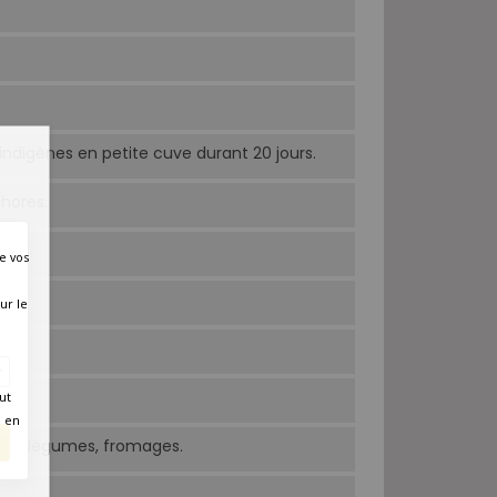
ndigènes en petite cuve durant 20 jours.
phores.
e vos
ur le
ut
é en
an de légumes, fromages.