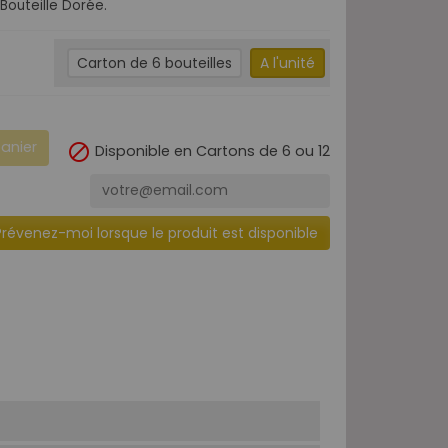
Bouteille Dorée.
Carton de 6 bouteilles
A l'unité
panier

Disponible en Cartons de 6 ou 12
Prévenez-moi lorsque le produit est disponible