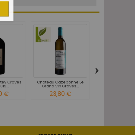
›
tey Graves
Château Cazebonne Le
Château Caze
15...
Grand Vin Graves...
Graves Entre Amis 
0 €
23,80 €
14,50 €