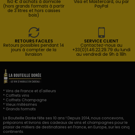
150 € d'achats à domicile
Visa et Mastercard, ou par
(hors grands formats à partir
PayPal
de 3 litres et hors caisses
bois)
RETOURS FACILES
SERVICE CLIENT
Retours possibles pendant 14
Contactez-nous au
jours à compter de la
+33(0)1.46.22.29.79 du lundi
livraison
au vendredi de 9h à 18h
* Vins de France et d'ailleurs
* Coffrets vins
* Coffrets Champagne
* Vieux millésimes
* Grands formats
La Bouteille Dorée fête ses 10 ans ! Depuis 2014, nous concevons,
préparons et livrons des cadeaux de vins et champagnes pour le
plaisir de milliers de destinataires en France, en Europe, sur les cinq
continents.