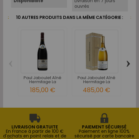
Disponibilité
Livraison en 7 jours
ouvrés
10 AUTRES PRODUITS DANS LA MÊME CATÉGORIE :
‹
›
Paul Jaboulet Aîné
Paul Jaboulet Aîné
Doma
Hermitage La
Hermitage La
Ch
Chapelle...
Chapelle...
185,00 €
485,00 €
1
LIVRAISON GRATUITE
PAIEMENT SÉCURISÉ
En France à partir de 100 €
Paiement en ligne 100%
d'achats en point relais et de
sécurisé par carte bancaire