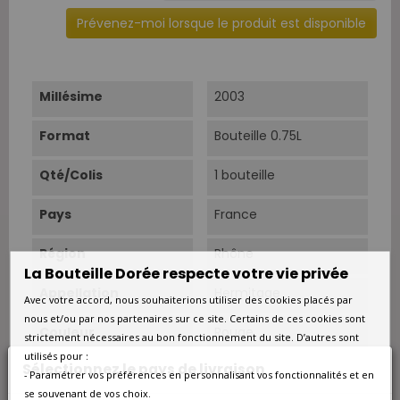
Prévenez-moi lorsque le produit est disponible
Millésime
2003
Format
Bouteille 0.75L
Qté/Colis
1 bouteille
Pays
France
Région
Rhône
La Bouteille Dorée respecte votre vie privée
Appellation
Hermitage
Avec votre accord, nous souhaiterions utiliser des cookies placés par
nous et/ou par nos partenaires sur ce site. Certains de ces cookies sont
Couleur
Rouge
strictement nécessaires au bon fonctionnement du site. D’autres sont
utilisés pour :
Sélectionnez le pays de livraison
Type
Rouge
- Paramétrer vos préférences en personnalisant vos fonctionnalités et en
se souvenant de vos choix.