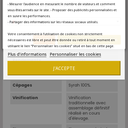
Classement
Vin d'exception
- Mesurer l’audience en mesurant le nombre de visiteurs et comment
Nos prix et les frais peuvent varier en fonction du
pays/de la région de livraison.
vous êtes arrivés sur le site. - Proposer des publicités personnalisées et
Sols
Arènes granitiques
en suivre les performances.
recouvertes de
France métropolitaine
- Partager des informations sur les réseaux sociaux utilisés.
micaschistes et de
gneiss et de cailloux
Votre consentement à l’utilisation de cookies non strictement
ronds alluvionnaires.
Annuler
Enregistrer les modifications
nécessaires est libre et peut être donnée ou retiré à tout moment en
utilisant le lien “Personnaliser les cookies” situé en bas de cette page.
Âge Du Vignoble
40 ans.
Plus d'informations
Personnaliser les cookies
Rendements
30 hl/ha.
J'ACCEPTE
Cépage Dominant
Syrah
Cépages
Syrah 100%.
Vinification
Vinification
traditionnelle avec
assemblage définitif
réalisé en cours
d'élevage.