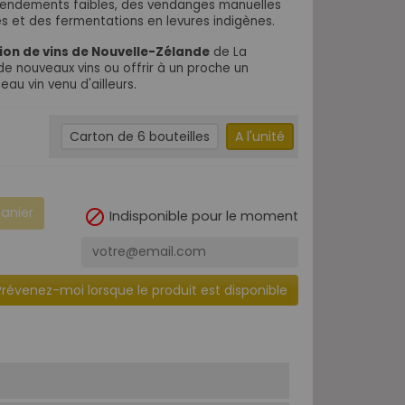
rendements faibles, des vendanges manuelles
s et des fermentations en levures indigènes.
ion de vins de Nouvelle-Zélande
de La
de nouveaux vins ou offrir à un proche un
eau vin venu d'ailleurs.
Carton de 6 bouteilles
A l'unité
panier

Indisponible pour le moment
Prévenez-moi lorsque le produit est disponible