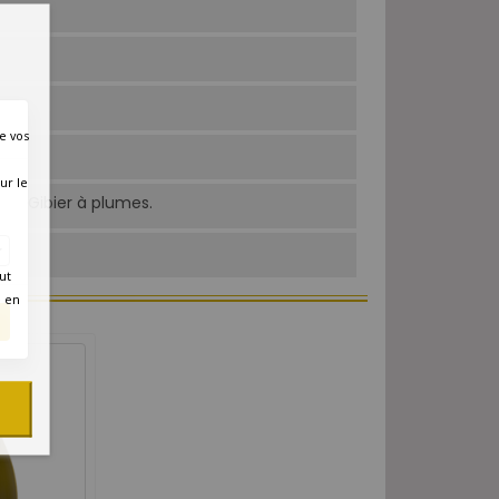
e vos
ur le
ard. Gibier à plumes.
ut
é en