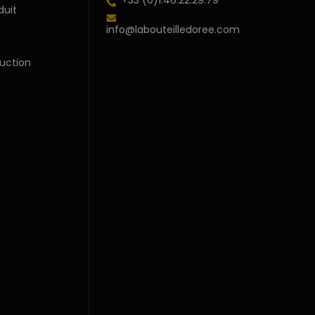
+33 (0)1.46.22.29.79
duit
info@labouteilledoree.com
uction