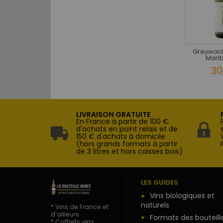
Greywac
Marlb
30
LIVRAISON GRATUITE
En France à partir de 100 €
d'achats en point relais et de
150 € d'achats à domicile
(hors grands formats à partir
de 3 litres et hors caisses bois)
LES GUIDES
Vins biologiques et
naturels
* Vins de France et
d'ailleurs
Formats des bouteill
* Coffrets vins