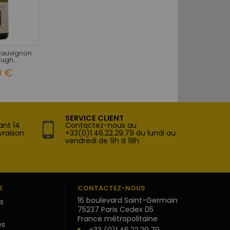
auvignon
ugh...
0 €
SERVICE CLIENT
ant 14
Contactez-nous au
vraison
+33(0)1.46.22.29.79 du lundi au
vendredi de 9h à 18h
E
CONTACTEZ-NOUS
16 boulevard Saint-Germain
s
75237 Paris Cedex 05
France métropolitaine
s