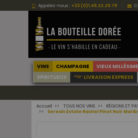
Appelez-nous :
+33 (0)1.46.22.29.79
C
VINS
CHAMPAGNE
VIEUX MILLÉSIM
SPIRITUEUX
LIVRAISON EXPRESS
Accueil
TOUS NOS VINS
RÉGIONS ET PA
Seresin Estate Rachel Pinot Noir Mar