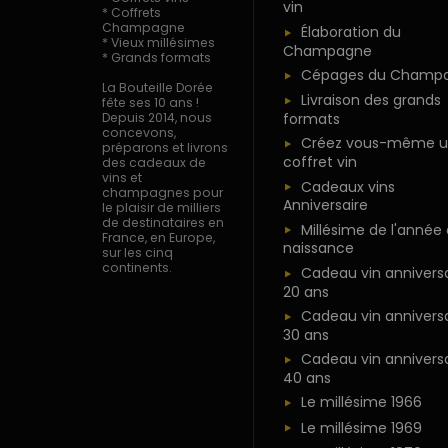
vin
* Coffrets
Champagne
Élaboration du
* Vieux millésimes
Champagne
* Grands formats
Cépages du Champ
La Bouteille Dorée
Livraison des grands
fête ses 10 ans !
formats
Depuis 2014, nous
concevons,
Créez vous-même u
préparons et livrons
coffret vin
des cadeaux de
vins et
Cadeaux vins
champagnes pour
Anniversaire
le plaisir de milliers
de destinataires en
Millésime de l'année
France, en Europe,
naissance
sur les cinq
continents.
Cadeau vin anniversa
20 ans
Cadeau vin anniversa
30 ans
Cadeau vin anniversa
40 ans
Le millésime 1966
Le millésime 1969