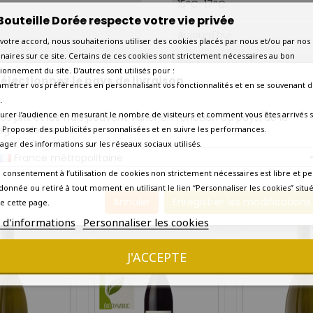
15°C-17°C.
Bouteille Dorée respecte votre vie privée
Aujourd'hui
votre accord, nous souhaiterions utiliser des cookies placés par nous et/ou par nos
naires sur ce site. Certains de ces cookies sont strictement nécessaires au bon
2030
ionnement du site. D’autres sont utilisés pour :
électionnez le pays de livraison
amétrer vos préférences en personnalisant vos fonctionnalités et en se souvenant d
Amateur passionné
.
urer l’audience en mesurant le nombre de visiteurs et comment vous êtes arrivés s
os prix et les frais peuvent varier en fonction du pays/de la
Tagliatelles à la truffe. Can
égion de livraison.
 - Proposer des publicités personnalisées et en suivre les performances.
tager des informations sur les réseaux sociaux utilisés.
France métropolitaine
Livraison en 7 jours ouvrés
 consentement à l’utilisation de cookies non strictement nécessaires est libre et pe
3 AUTRES PRODUITS DANS LA MÊME CATÉGORIE :
donnée ou retiré à tout moment en utilisant le lien “Personnaliser les cookies” situ
Annuler
Enregistrer les modifications
e cette page.
s d'informations
Personnaliser les cookies
J'ACCEPTE