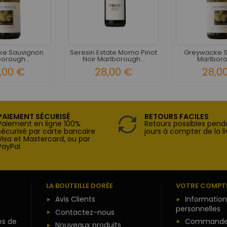
ke Sauvignon
Seresin Estate Momo Pinot
Greywacke S
orough...
Noir Marlborough...
Marlboro
,00 €
28,00 €
28,0
PAIEMENT SÉCURISÉ
RETOURS FACILES
Paiement en ligne 100%
Retours possibles pend
sécurisé par carte bancaire
jours à compter de la li
Visa et Mastercard, ou par
PayPal
LA BOUTEILLE DORÉE
VOTRE COMPT
Avis Clients
Information
personnelles
Contactez-nous
es de
Commande
Nouveaux produits