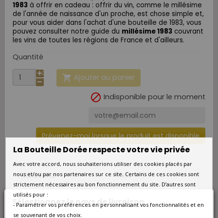
1983
à offrir en cadeau : offrir du vin, comme le millésime
de l'année de naissance d'un proche, est chose simple et,
pour vous aider dans l'achat d'une bouteille de 1983, vous
pouvez consulter notre guide du
millésime 1983
couvrant
les vins de toutes les
régions de France et d'ailleurs.
Quantité
Ajouter au panier


Indisponible pour le moment
Prévenez-moi lorsque le produit est disponible
La Bouteille Dorée respecte votre vie privée
Avec votre accord, nous souhaiterions utiliser des cookies placés par
nous et/ou par nos partenaires sur ce site. Certains de ces cookies sont
Millésime
1983
strictement nécessaires au bon fonctionnement du site. D’autres sont
utilisés pour :
Format
Bouteille 0.75L
Sélectionnez le pays de livraison
- Paramétrer vos préférences en personnalisant vos fonctionnalités et en
se souvenant de vos choix.