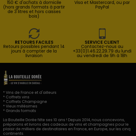
150 € d'achats à domicile
Visa et Mastercard, ou par
(hors grands formats à partir
PayPal
de 3 litres et hors caisses
bois)
RETOURS FACILES
SERVICE CLIENT
Retours possibles pendant 14
Contactez-nous au
jours à compter de la
+33(0)1.46.22.29.79 du lundi
livraison
au vendredi de 9h à 18h
* Vins de France et d'ailleurs
* Coffrets vins
* Coffrets Champagne
* Vieux millésimes
* Grands formats
La Bouteille Dorée fête ses 10 ans ! Depuis 2014, nous concevons,
préparons et livrons des cadeaux de vins et champagnes pour le
plaisir de milliers de destinataires en France, en Europe, sur les cinq
continents.