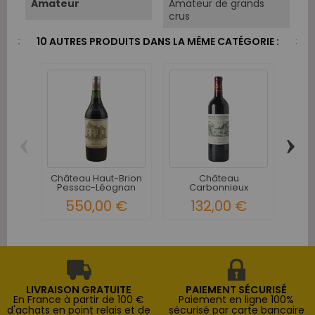
Amateur
Amateur de grands
crus
10 AUTRES PRODUITS DANS LA MÊME CATÉGORIE :
‹
›
Château Haut-Brion
Château
Pessac-Léognan
Carbonnieux
Che
1er...
Pessac-Léognan
Lé
550,00 €
132,00 €
Grand...
LIVRAISON GRATUITE
PAIEMENT SÉCURISÉ
En France à partir de 100 €
Paiement en ligne 100%
d'achats en point relais et de
sécurisé par carte bancaire