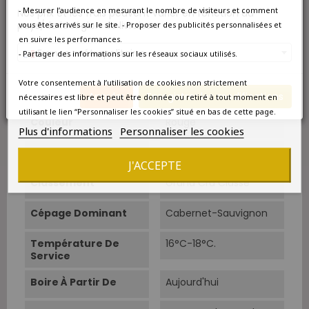
Qté/Colis
1 bouteille
- Mesurer l’audience en mesurant le nombre de visiteurs et comment
Nos prix et les frais peuvent varier en fonction du
pays/de la région de livraison.
vous êtes arrivés sur le site. - Proposer des publicités personnalisées et
Pays
France
en suivre les performances.
France métropolitaine
- Partager des informations sur les réseaux sociaux utilisés.
Région
Bordeaux
Votre consentement à l’utilisation de cookies non strictement
Appellation
Pessac-Léognan
Annuler
Enregistrer les modifications
nécessaires est libre et peut être donnée ou retiré à tout moment en
utilisant le lien “Personnaliser les cookies” situé en bas de cette page.
Couleur
Rouge
Plus d'informations
Personnaliser les cookies
Type
Rouge
J'ACCEPTE
Classement
Grand Cru Classé
Cépage Dominant
Cabernet-Sauvignon
Température De
16°C-18°C.
Service
Boire À Partir De
Aujourd'hui