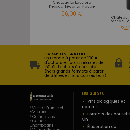
Château La Louvière
Pessac-Léognan Rouge
1989
96,00 €
Château 
Pessac-Lé
24
LIVRAISON GRATUITE
En France à partir de 100 €
d'achats en point relais et de
150 € d'achats à domicile
(hors grands formats à partir
de 3 litres et hors caisses bois)
LES GUIDES
Vins biologiques et
naturels
* Vins de France et
d'ailleurs
Formats des bouteill
* Coffrets vins
vin
* Coffrets
Champagne
Élaboration du
* Vieux millésimes