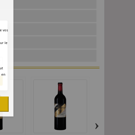
e vos
ur le
res
ut
é en
›