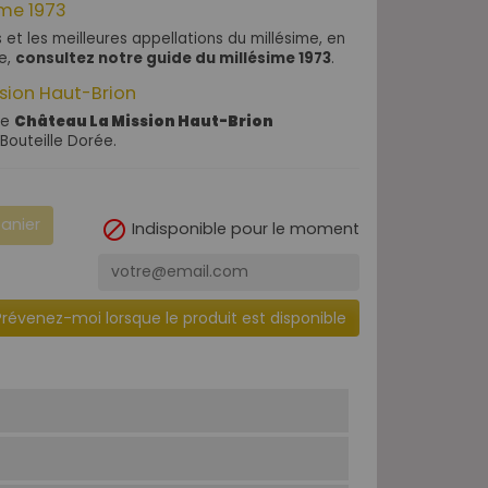
ime 1973
s et les meilleures appellations du millésime, en
de,
consultez notre guide du millésime 1973
.
ssion Haut-Brion
de
Château La Mission Haut-Brion
Bouteille Dorée.
panier

Indisponible pour le moment
Prévenez-moi lorsque le produit est disponible