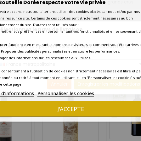
Bouteille Dorée respecte votre vie privée
Amateur de grands crus
votre accord, nous souhaiterions utiliser des cookies placés par nous et/ou par nos
Très bon
naires sur ce site. Certains de ces cookies sont strictement nécessaires au bon
ionnement du site. D’autres sont utilisés pour :
électionnez le pays de livraison
Bas goulot
amétrer vos préférences en personnalisant vos fonctionnalités et en se souvenant d
.
Etiquette en bon état
urer l’audience en mesurant le nombre de visiteurs et comment vous êtes arrivés s
os prix et les frais peuvent varier en fonction du pays/de la
égion de livraison.
 - Proposer des publicités personnalisées et en suivre les performances.
Livraison express en 24 heu
tager des informations sur les réseaux sociaux utilisés.
France métropolitaine
10 AUTRES PRODUITS DANS LA MÊME CATÉGORIE :
 consentement à l’utilisation de cookies non strictement nécessaires est libre et pe
donnée ou retiré à tout moment en utilisant le lien “Personnaliser les cookies” situ
Annuler
Enregistrer les modifications
e cette page.
s d'informations
Personnaliser les cookies
J'ACCEPTE