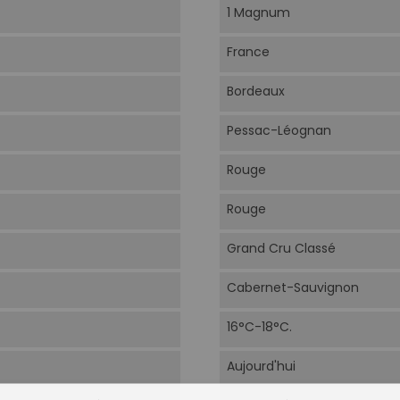
1 Magnum
France
Bordeaux
Pessac-Léognan
Rouge
Rouge
Grand Cru Classé
Cabernet-Sauvignon
16°C-18°C.
Aujourd'hui