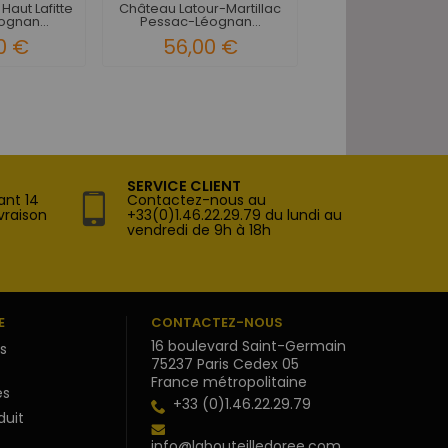
Haut Lafitte
Château Latour-Martillac
Château Carbon
gnan...
Pessac-Léognan...
Pessac-Léognan G
0 €
56,00 €
90,00 
SERVICE CLIENT
ant 14
Contactez-nous au
vraison
+33(0)1.46.22.29.79 du lundi au
vendredi de 9h à 18h
E
CONTACTEZ-NOUS
16 boulevard Saint-Germain
s
75237 Paris Cedex 05
France métropolitaine
s
+33 (0)1.46.22.29.79
duit
info@labouteilledoree.com