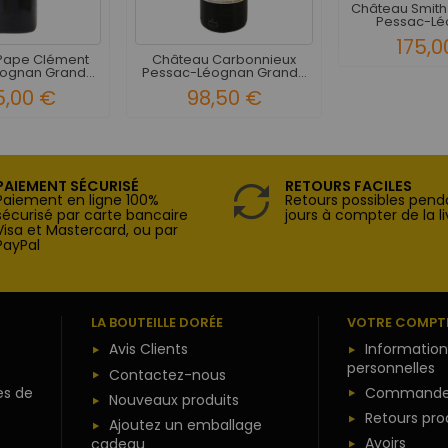
Château Smith 
Pessac-Léo
175,0
Pape Clément
Château Carbonnieux
ognan Grand...
Pessac-Léognan Grand...
5,00 €
98,50 €
PAIEMENT SÉCURISÉ
RETOURS FACILES
Paiement en ligne 100%
Retours possibles pend
sécurisé par carte bancaire
jours à compter de la li
Visa et Mastercard, ou par
PayPal
LA BOUTEILLE DORÉE
VOTRE COMPT
Avis Clients
Information
personnelles
Contactez-nous
es de
Commande
Nouveaux produits
Retours pro
Ajoutez un emballage
Avoirs
cadeau