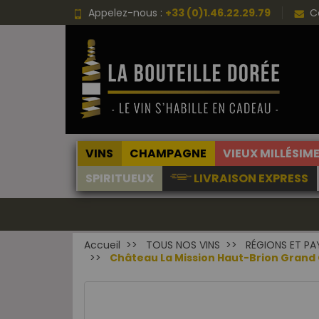
Appelez-nous :
+33 (0)1.46.22.29.79
C
VINS
CHAMPAGNE
VIEUX MILLÉSIM
SPIRITUEUX
LIVRAISON EXPRESS
Accueil
TOUS NOS VINS
RÉGIONS ET PA
Château La Mission Haut-Brion Grand