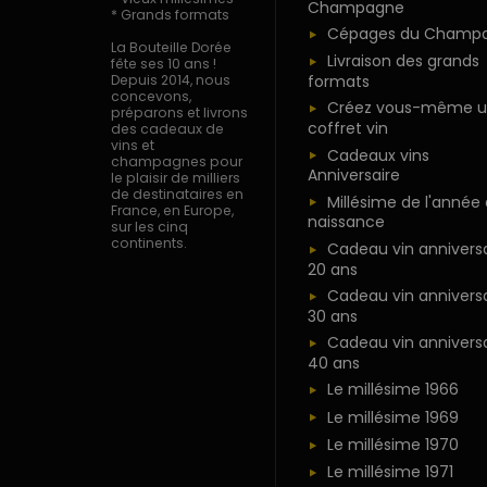
Champagne
* Grands formats
Cépages du Champ
La Bouteille Dorée
Livraison des grands
fête ses 10 ans !
formats
Depuis 2014, nous
concevons,
Créez vous-même u
préparons et livrons
coffret vin
des cadeaux de
vins et
Cadeaux vins
champagnes pour
Anniversaire
le plaisir de milliers
de destinataires en
Millésime de l'année
France, en Europe,
naissance
sur les cinq
continents.
Cadeau vin anniversa
20 ans
Cadeau vin anniversa
30 ans
Cadeau vin anniversa
40 ans
Le millésime 1966
Le millésime 1969
Le millésime 1970
Le millésime 1971