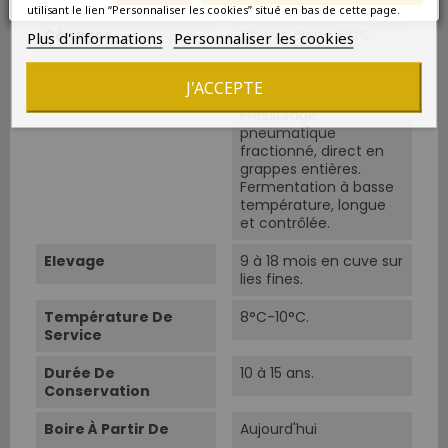
utilisant le lien “Personnaliser les cookies” situé en bas de cette page.
Cépages
Chenin Blanc 100%.
Plus d'informations
Personnaliser les cookies
Vinification
Vendanges manuelles
J'ACCEPTE
par tries successives.
Pressurage
pneumatique
fractionné, direct en
grappes entières.
Fermentation à basse
température, longue
et contrôlée.
Elevage
9 à 18 mois en cuve sur
lies fines.
Température De
8°C-10°C.
Service
Durée De
10 à 15 ans.
Conservation
Boire À Partir De
Aujourd'hui