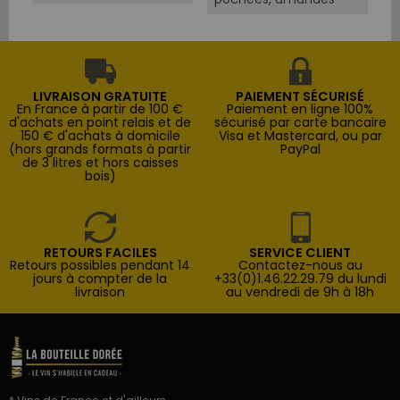
LIVRAISON GRATUITE
PAIEMENT SÉCURISÉ
En France à partir de 100 €
Paiement en ligne 100%
d'achats en point relais et de
sécurisé par carte bancaire
150 € d'achats à domicile
Visa et Mastercard, ou par
(hors grands formats à partir
PayPal
de 3 litres et hors caisses
bois)
RETOURS FACILES
SERVICE CLIENT
Retours possibles pendant 14
Contactez-nous au
jours à compter de la
+33(0)1.46.22.29.79 du lundi
livraison
au vendredi de 9h à 18h