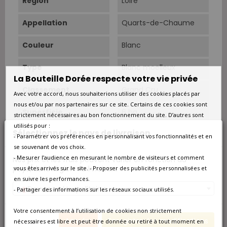
Région
Loire
Appellation
Quarts-de-Chaume
Couleur
Blanc
Type
Blanc moelleux
La Bouteille Dorée respecte votre vie privée
Classement
Grand Cru
Avec votre accord, nous souhaiterions utiliser des cookies placés par
nous et/ou par nos partenaires sur ce site. Certains de ces cookies sont
Superficie
6 ha.
strictement nécessaires au bon fonctionnement du site. D’autres sont
utilisés pour :
Sélectionnez le pays de livraison
Sols
Schistes gréseux,
- Paramétrer vos préférences en personnalisant vos fonctionnalités et en
quartz, rhyolites,
se souvenant de vos choix.
spilites.
- Mesurer l’audience en mesurant le nombre de visiteurs et comment
Nos prix et les frais peuvent varier en fonction du
pays/de la région de livraison.
vous êtes arrivés sur le site. - Proposer des publicités personnalisées et
Âge Du Vignoble
Age moyen des vignes
en suivre les performances.
: 35 ans.
France métropolitaine
- Partager des informations sur les réseaux sociaux utilisés.
Rendements
5 à 22 hl/ha
Votre consentement à l’utilisation de cookies non strictement
Annuler
Enregistrer les modifications
Cépage Dominant
Chenin
nécessaires est libre et peut être donnée ou retiré à tout moment en