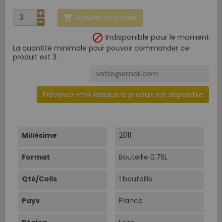
Ajouter au panier


Indisponible pour le moment
La quantité minimale pour pouvoir commander ce
produit est 3.
Prévenez-moi lorsque le produit est disponible
Millésime
2011
Format
Bouteille 0.75L
Qté/Colis
1 bouteille
Pays
France