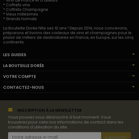
* Vins de France et d'ailleurs
* Coffrets vins
* Coffrets Champagne
* Vieux millésimes
* Grands formats
La Bouteille Dorée fête ses 10 ans ! Depuis 2014, nous concevons,
préparons et livrons des cadeaux de vins et champagnes pour le
plaisir de milliers de destinataires en France, en Europe, sur les cinq
continents.
LES GUIDES
LA BOUTEILLE DORÉE
VOTRE COMPTE
CONTACTEZ-NOUS
INSCRIPTION À LA NEWSLETTER
Vous pouvez vous désinscrire à tout moment. Vous
trouverez pour cela nos informations de contact dans les
conditions d'utilisation du site.