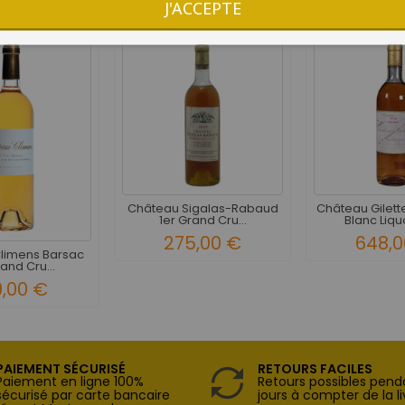
J'ACCEPTE
Château Sigalas-Rabaud
Château Gilett
1er Grand Cru...
Blanc Liqu
275,00 €
648,0
limens Barsac
and Cru...
9,00 €
PAIEMENT SÉCURISÉ
RETOURS FACILES
Paiement en ligne 100%
Retours possibles pend
sécurisé par carte bancaire
jours à compter de la li