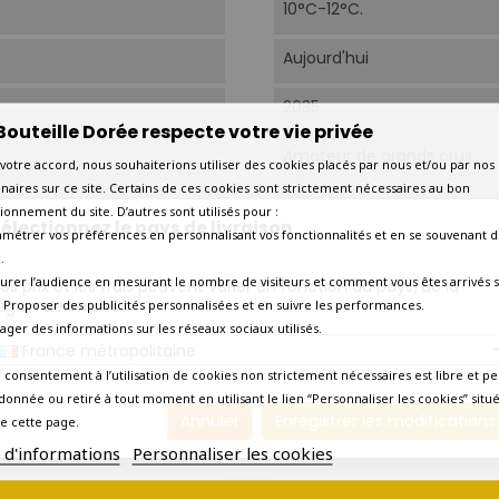
10°C-12°C.
Aujourd'hui
2035
Bouteille Dorée respecte votre vie privée
Amateur de grands crus
votre accord, nous souhaiterions utiliser des cookies placés par nous et/ou par nos
naires sur ce site. Certains de ces cookies sont strictement nécessaires au bon
Très bon
ionnement du site. D’autres sont utilisés pour :
électionnez le pays de livraison
amétrer vos préférences en personnalisant vos fonctionnalités et en se souvenant d
Normal
.
urer l’audience en mesurant le nombre de visiteurs et comment vous êtes arrivés s
os prix et les frais peuvent varier en fonction du pays/de la
Etiquette marquée
égion de livraison.
 - Proposer des publicités personnalisées et en suivre les performances.
tager des informations sur les réseaux sociaux utilisés.
France métropolitaine
Oui - Commande jusqu'à 1
 consentement à l’utilisation de cookies non strictement nécessaires est libre et pe
donnée ou retiré à tout moment en utilisant le lien “Personnaliser les cookies” situ
Oui - Commande jusqu'à 1
Annuler
Enregistrer les modifications
e cette page.
Oui - Commande jusqu'à 1
s d'informations
Personnaliser les cookies
5 AUTRES PRODUITS DANS LA MÊME CATÉGORIE :