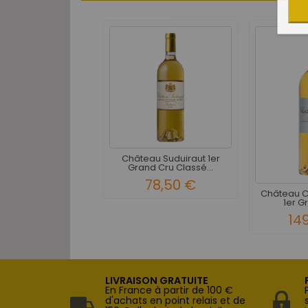
Château Suduiraut 1er
Grand Cru Classé...
78,50 €
Château C
1er Gr
14
LIVRAISON GRATUITE
En France à partir de 100 €
d'achats en point relais et de