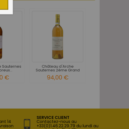
e Sauternes
Château d'Arche
oreux...
Sauternes 2ème Grand
Cru...
0 €
94,00 €
SERVICE CLIENT
ant 14
Contactez-nous au
vraison
+33(0)1.46.22.29.79 du lundi au