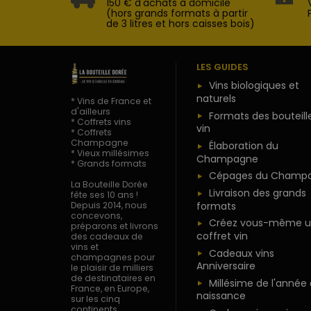
150 € d'achats à domicile
(hors grands formats à partir
de 3 litres et hors caisses bois)
LES GUIDES
Vins biologiques et
naturels
* Vins de France et
d'ailleurs
Formats des bouteill
* Coffrets vins
vin
* Coffrets
Champagne
Élaboration du
* Vieux millésimes
Champagne
* Grands formats
Cépages du Champ
La Bouteille Dorée
Livraison des grands
fête ses 10 ans !
formats
Depuis 2014, nous
concevons,
Créez vous-même u
préparons et livrons
coffret vin
des cadeaux de
vins et
Cadeaux vins
champagnes pour
Anniversaire
le plaisir de milliers
de destinataires en
Millésime de l'année
France, en Europe,
naissance
sur les cinq
continents.