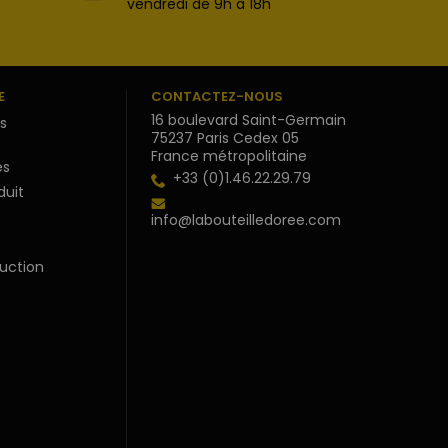
vendredi de 9h à 18h
E
CONTACTEZ-NOUS
16 boulevard Saint-Germain
s
75237 Paris Cedex 05
France métropolitaine
s
+33 (0)1.46.22.29.79
duit
info@labouteilledoree.com
uction