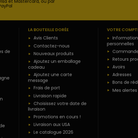
Visa et Mastercard, ou par
PayPal
LA BOUTEILLE DORÉE
VOTRE COMPT
Avis Clients
Information
personnelles
Contactez-nous
es de
Commande
Nouveaux produits
Retours pro
Ajoutez un emballage
Avoirs
cadeau
Ajoutez une carte
Adresses
agne
message
Bons de réd
Frais de port
Mes alertes
Livraison rapide
n
Choisissez votre date de
livraison
Promotions en cours !
Livraison aux USA
 de
Le catalogue 2026