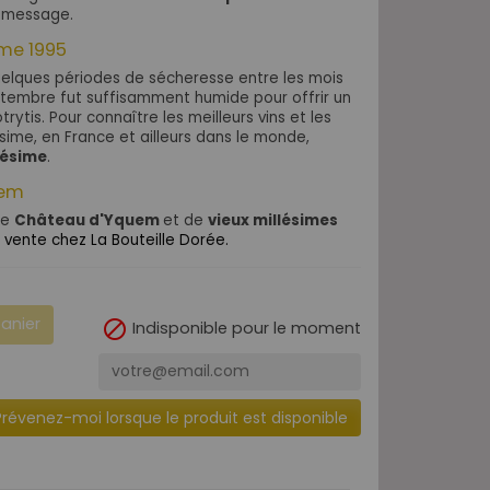
 message.
ime 1995
uelques périodes de sécheresse entre les mois
ptembre fut suffisamment humide pour offrir un
trytis.
Pour connaître les meilleurs vins et les
ésime, en France et ailleurs dans le monde,
lésime
.
uem
de
Château d'Yquem
et de
vieux millésimes
vente chez La Bouteille Dorée.
panier

Indisponible pour le moment
Prévenez-moi lorsque le produit est disponible