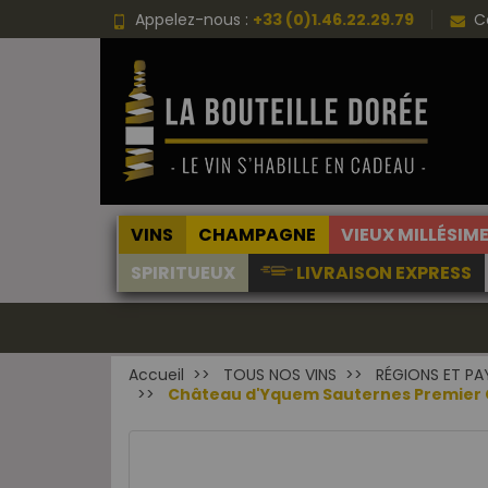
Appelez-nous :
+33 (0)1.46.22.29.79
C
VINS
CHAMPAGNE
VIEUX MILLÉSIM
SPIRITUEUX
LIVRAISON EXPRESS
Accueil
TOUS NOS VINS
RÉGIONS ET PA
Château d'Yquem Sauternes Premier C