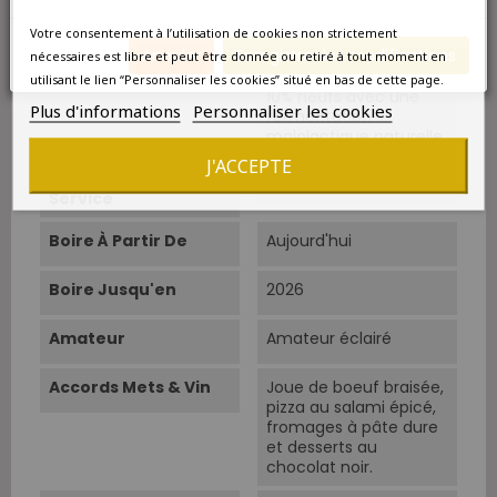
levures indigènes.
Votre consentement à l’utilisation de cookies non strictement
Annuler
Enregistrer les modifications
Elevage
12 mois en fût de
nécessaires est libre et peut être donnée ou retiré à tout moment en
chêne français dont
utilisant le lien “Personnaliser les cookies” situé en bas de cette page.
10% neufs avec une
Plus d'informations
Personnaliser les cookies
fermentation
malolactique naturelle.
J'ACCEPTE
Température De
15°C-17°C.
Service
Boire À Partir De
Aujourd'hui
Boire Jusqu'en
2026
Amateur
Amateur éclairé
Accords Mets & Vin
Joue de boeuf braisée,
pizza au salami épicé,
fromages à pâte dure
et desserts au
chocolat noir.