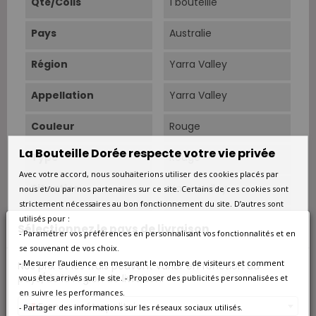
Qté/Colis
1 bouteille
Pays
Australie
Région
Yarra Valley
Appellation
Yarra Valley
Couleur
Rouge
La Bouteille Dorée respecte votre vie privée
Type
Rouge
Avec votre accord, nous souhaiterions utiliser des cookies placés par
Situation
Yarra Valley
nous et/ou par nos partenaires sur ce site. Certains de ces cookies sont
strictement nécessaires au bon fonctionnement du site. D’autres sont
Vendanges
Manuelles.
utilisés pour :
Sélectionnez le pays de livraison
- Paramétrer vos préférences en personnalisant vos fonctionnalités et en
se souvenant de vos choix.
Cépage Dominant
Syrah
- Mesurer l’audience en mesurant le nombre de visiteurs et comment
Nos prix et les frais peuvent varier en fonction du
pays/de la région de livraison.
vous êtes arrivés sur le site. - Proposer des publicités personnalisées et
Cépages
Syrah 100 %.
en suivre les performances.
France métropolitaine
- Partager des informations sur les réseaux sociaux utilisés.
Vinification
Fermentation avec