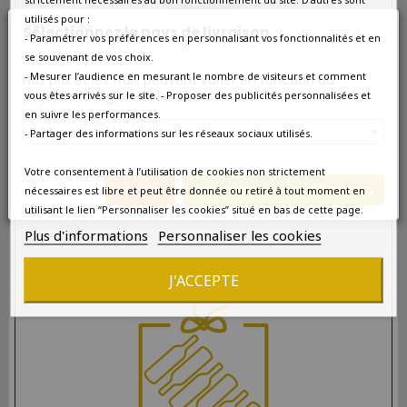
utilisés pour :
Sélectionnez le pays de livraison
- Paramétrer vos préférences en personnalisant vos fonctionnalités et en
se souvenant de vos choix.
- Mesurer l’audience en mesurant le nombre de visiteurs et comment
Nos prix et les frais peuvent varier en fonction du
pays/de la région de livraison.
vous êtes arrivés sur le site. - Proposer des publicités personnalisées et
en suivre les performances.
France métropolitaine
- Partager des informations sur les réseaux sociaux utilisés.
Votre consentement à l’utilisation de cookies non strictement
Annuler
Enregistrer les modifications
nécessaires est libre et peut être donnée ou retiré à tout moment en
COFFRET CADEAU VIN 6 BOUTEILLES
utilisant le lien “Personnaliser les cookies” situé en bas de cette page.
Plus d'informations
Personnaliser les cookies
J'ACCEPTE