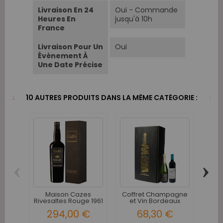
Livraison En 24
Oui - Commande
Heures En
jusqu'à 10h
France
Livraison Pour Un
Oui
Évènement À
Une Date Précise
10 AUTRES PRODUITS DANS LA MÊME CATÉGORIE :
‹
›
Maison Cazes
Coffret Champagne
Co
Rivesaltes Rouge 1961
et Vin Bordeaux
R
Graves...
294,00 €
68,30 €