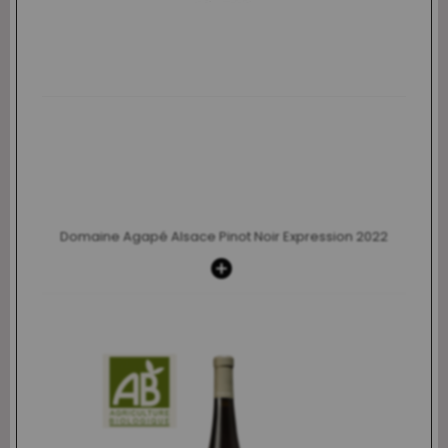
Domaine Agapé Alsace Pinot Noir Expression 2022