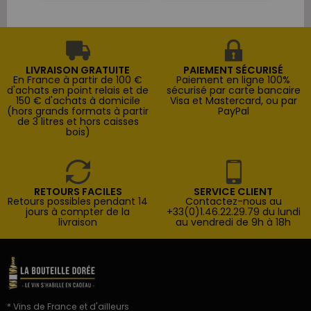
LIVRAISON GRATUITE
PAIEMENT SÉCURISÉ
En France à partir de 100 €
Paiement en ligne 100%
d'achats en point relais et de
sécurisé par carte bancaire
150 € d'achats à domicile
Visa et Mastercard, ou par
(hors grands formats à partir
PayPal
de 3 litres et hors caisses
bois)
RETOURS FACILES
SERVICE CLIENT
Retours possibles pendant 14
Contactez-nous au
jours à compter de la
+33(0)1.46.22.29.79 du lundi
livraison
au vendredi de 9h à 18h
* Vins de France et d'ailleurs