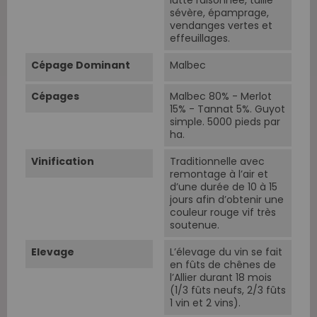
lutte raisonnée, taille
sévère, épamprage,
vendanges vertes et
effeuillages.
Cépage Dominant
Malbec
Cépages
Malbec 80% - Merlot
15% - Tannat 5%. Guyot
simple. 5000 pieds par
ha.
Vinification
Traditionnelle avec
remontage à l’air et
d’une durée de 10 à 15
jours afin d’obtenir une
couleur rouge vif très
soutenue.
Elevage
L’élevage du vin se fait
en fûts de chênes de
l’Allier durant 18 mois
(1/3 fûts neufs, 2/3 fûts
1 vin et 2 vins).