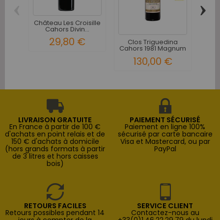
‹
›
Château Les Croisille
Cl
Cahors Divin...
Cah
29,80 €
Clos Triguedina
Cahors 1981 Magnum
-...
130,00 €
LIVRAISON GRATUITE
PAIEMENT SÉCURISÉ
En France à partir de 100 €
Paiement en ligne 100%
d'achats en point relais et de
sécurisé par carte bancaire
150 € d'achats à domicile
Visa et Mastercard, ou par
(hors grands formats à partir
PayPal
de 3 litres et hors caisses
bois)
RETOURS FACILES
SERVICE CLIENT
Retours possibles pendant 14
Contactez-nous au
jours à compter de la
+33(0)1.46.22.29.79 du lundi