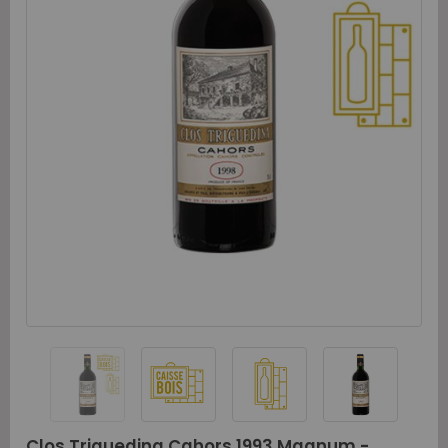
Clos Triguedina Cahors 1993 Magnum -