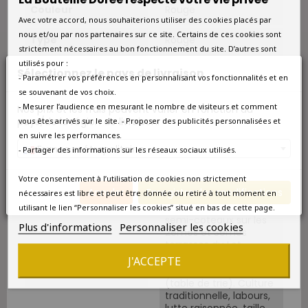
Couleur
Rouge
Avec votre accord, nous souhaiterions utiliser des cookies placés par
nous et/ou par nos partenaires sur ce site. Certains de ces cookies sont
Type
Rouge
strictement nécessaires au bon fonctionnement du site. D’autres sont
utilisés pour :
Situation
A Puy l'Evêque, à
Sélectionnez le pays de livraison
- Paramétrer vos préférences en personnalisant vos fonctionnalités et en
l’Ouest de Cahors au
se souvenant de vos choix.
cœur du vignoble.
Sélection des meilleurs
- Mesurer l’audience en mesurant le nombre de visiteurs et comment
Nos prix et les frais peuvent varier en fonction du
terrains d’un vignoble
pays/de la région de livraison.
vous êtes arrivés sur le site. - Proposer des publicités personnalisées et
de plus de 30 ans
en suivre les performances.
parmi les plus anciens
France métropolitaine
- Partager des informations sur les réseaux sociaux utilisés.
et les plus réputés de
l’appellation.
Votre consentement à l’utilisation de cookies non strictement
Annuler
Enregistrer les modifications
nécessaires est libre et peut être donnée ou retiré à tout moment en
Sols
Sol argilo-silicieux et
argilo-calcaire, en
utilisant le lien “Personnaliser les cookies” situé en bas de cette page.
semi-coteaux sur les
Plus d'informations
Personnaliser les cookies
2èmes et 3èmes
terrasses du Lot.
J'ACCEPTE
Vendanges
Vendange manuelle
(table de trie). Culture
traditionnelle, labours,