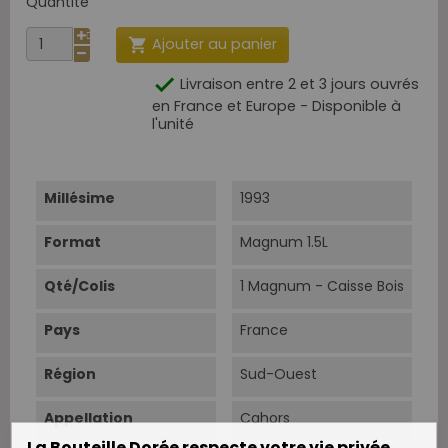
Quantité
Ajouter au panier


Livraison entre 2 et 3 jours ouvrés
en France et Europe - Disponible à
l'unité
Millésime
1993
Format
Magnum 1.5L
Qté/Colis
1 Magnum - Caisse Bois
Pays
France
Région
Sud-Ouest
Appellation
Cahors
La Bouteille Dorée respecte votre vie privée