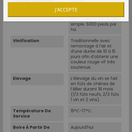
Cépage Dominant
Malbec
J'ACCEPTE
Cépages
Malbec 80% - Merlot
15% - Tannat 5%. Guyot
simple. 5000 pieds par
ha.
Vinification
Traditionnelle avec
remontage à l’air et
d’une durée de 10 à 15
jours afin d’obtenir une
couleur rouge vif très
soutenue.
Elevage
L’élevage du vin se fait
en fûts de chênes de
l’Allier durant 18 mois
(1/3 fûts neufs, 2/3 fûts
1 vin et 2 vins).
Température De
15°C-17°C.
Service
Boire À Partir De
Aujourd'hui