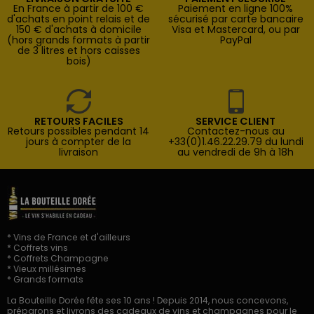
En France à partir de 100 €
Paiement en ligne 100%
d'achats en point relais et de
sécurisé par carte bancaire
150 € d'achats à domicile
Visa et Mastercard, ou par
(hors grands formats à partir
PayPal
de 3 litres et hors caisses
bois)
RETOURS FACILES
SERVICE CLIENT
Retours possibles pendant 14
Contactez-nous au
jours à compter de la
+33(0)1.46.22.29.79 du lundi
livraison
au vendredi de 9h à 18h
* Vins de France et d'ailleurs
* Coffrets vins
* Coffrets Champagne
* Vieux millésimes
* Grands formats
La Bouteille Dorée fête ses 10 ans ! Depuis 2014, nous concevons,
préparons et livrons des cadeaux de vins et champagnes pour le