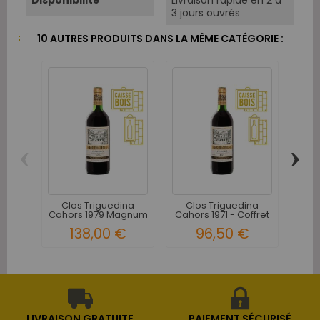
Disponibilité
Livraison rapide en 2 à
3 jours ouvrés
10 AUTRES PRODUITS DANS LA MÊME CATÉGORIE :
‹
›
Cl
Caho
Clos Triguedina
Clos Triguedina
Cahors 1979 Magnum
Cahors 1971 - Coffret
-...
Bois...
138,00 €
96,50 €
LIVRAISON GRATUITE
PAIEMENT SÉCURISÉ