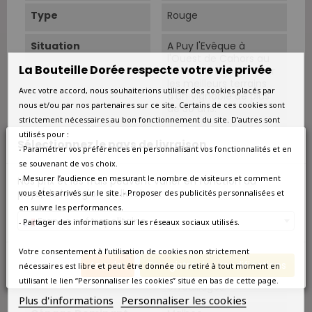
Type
Rouge
Situation
A Puy l'Evêque à
l'Ouest de Cahors au
La Bouteille Dorée respecte votre vie privée
coeur du vignoble. Sur
les meilleurs terrains
Avec votre accord, nous souhaiterions utiliser des cookies placés par
d'un vignoble de plus
nous et/ou par nos partenaires sur ce site. Certains de ces cookies sont
de 30 ans.
strictement nécessaires au bon fonctionnement du site. D’autres sont
Sols
Sol argilo-silicieux et
utilisés pour :
Sélectionnez le pays de livraison
argilo-calcaire. En
- Paramétrer vos préférences en personnalisant vos fonctionnalités et en
semi-coteaux sur les
se souvenant de vos choix.
2ème et 3ème
- Mesurer l’audience en mesurant le nombre de visiteurs et comment
Nos prix et les frais peuvent varier en fonction du
terrasses du Lot.
pays/de la région de livraison.
vous êtes arrivés sur le site. - Proposer des publicités personnalisées et
en suivre les performances.
Vendanges
Vendange manuelle
France métropolitaine
- Partager des informations sur les réseaux sociaux utilisés.
(table de trie). Culture
traditionnelle, labours,
lutte raisonnée, taille
Votre consentement à l’utilisation de cookies non strictement
sévère, épamprage,
Annuler
Enregistrer les modifications
nécessaires est libre et peut être donnée ou retiré à tout moment en
vendanges vertes et
utilisant le lien “Personnaliser les cookies” situé en bas de cette page.
effeuillages.
Plus d'informations
Personnaliser les cookies