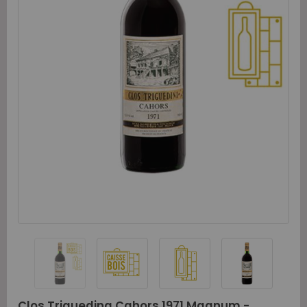
Clos Triguedina Cahors 1971 Magnum -