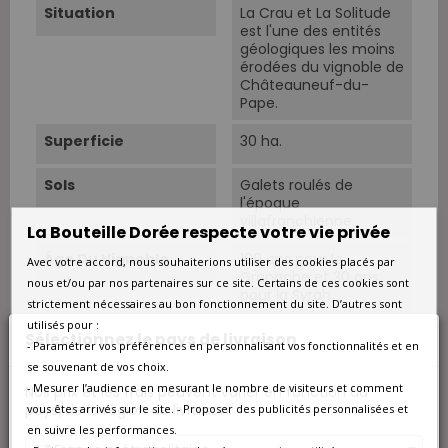
Situation
La Crau et La Solitude
est l'une des entités
géologiques les moins
érodées du vignoble de
Châteauneuf-du-
Pape.
Superficie
30 ha.
Sols
Galets roulés de
l'époque
villafranchienne.
La Bouteille Dorée respecte votre vie privée
Âge Du Vignoble
100 ans pour le
Avec votre accord, nous souhaiterions utiliser des cookies placés par
Granache et 30 ans
nous et/ou par nos partenaires sur ce site. Certains de ces cookies sont
pour la Syrah.
strictement nécessaires au bon fonctionnement du site. D’autres sont
utilisés pour :
Rendements
25 Hl/ha.
Sélectionnez le pays de livraison
- Paramétrer vos préférences en personnalisant vos fonctionnalités et en
se souvenant de vos choix.
Cépage Dominant
Grenache Noir
- Mesurer l’audience en mesurant le nombre de visiteurs et comment
Nos prix et les frais peuvent varier en fonction du
pays/de la région de livraison.
vous êtes arrivés sur le site. - Proposer des publicités personnalisées et
Cépages
Grenache Noir 65% -
en suivre les performances.
Syrah 25% - Mourvèdre