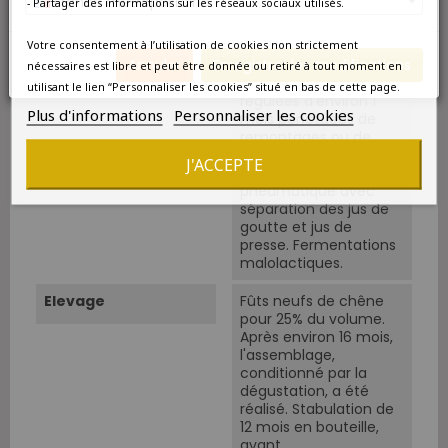
France métropolitaine
- Partager des informations sur les réseaux sociaux utilisés.
10%.
Votre consentement à l’utilisation de cookies non strictement
Vinification
Tri avant encuvage,
Annuler
Enregistrer les modifications
foulage, égrappage.
nécessaires est libre et peut être donnée ou retiré à tout moment en
Macérations thermos-
utilisant le lien “Personnaliser les cookies” situé en bas de cette page.
régulées d'environ 1
Plus d'informations
Personnaliser les cookies
mois ponctuées de
remontages ou de
délestages quotidiens,
J'ACCEPTE
puis pressurage
pneumatique avec
séparation des jus de
goutte et jus de
presse. Fermentations
malolactiques.
Elevage
Fûts neufs de chêne
pour 25% du volume.
Après environ 16 mois,
l'assemblage,
conditionné par la
dégustation, a été
réalisé. Stabulation de
12 mois en bouteille,
avant