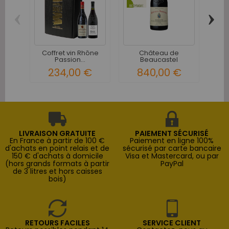
‹
›
Ch
Ch
Coffret vin Rhône
Château de
Passion...
Beaucastel
Châteauneuf-du-
234,00 €
840,00 €
Pape...
LIVRAISON GRATUITE
PAIEMENT SÉCURISÉ
En France à partir de 100 €
Paiement en ligne 100%
d'achats en point relais et de
sécurisé par carte bancaire
150 € d'achats à domicile
Visa et Mastercard, ou par
(hors grands formats à partir
PayPal
de 3 litres et hors caisses
bois)
RETOURS FACILES
SERVICE CLIENT