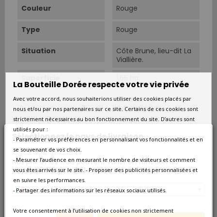
Couleur
Rouge
Type
Rouge
Situation
Côte Brune, lieu-dit La
Viallière.
Superficie
1,65 ha.
La Bouteille Dorée respecte votre vie privée
Sols
Schistes et
Avec votre accord, nous souhaiterions utiliser des cookies placés par
micaschistes.
nous et/ou par nos partenaires sur ce site. Certains de ces cookies sont
strictement nécessaires au bon fonctionnement du site. D’autres sont
Âge Du Vignoble
Vignes de plus de 15
utilisés pour :
ans.
Sélectionnez le pays de livraison
- Paramétrer vos préférences en personnalisant vos fonctionnalités et en
se souvenant de vos choix.
Vendanges
Manuelles.
- Mesurer l’audience en mesurant le nombre de visiteurs et comment
Nos prix et les frais peuvent varier en fonction du
pays/de la région de livraison.
vous êtes arrivés sur le site. - Proposer des publicités personnalisées et
Cépage Dominant
Syrah
en suivre les performances.
France métropolitaine
- Partager des informations sur les réseaux sociaux utilisés.
Cépages
Syrah 100%.
Votre consentement à l’utilisation de cookies non strictement