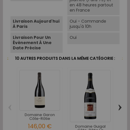
en 48 heures partout
en France
Livraison Aujourd'hui
Oui - Commande
À Paris
jusqu'à 10h
Livraison Pour Un
Oui
Évènement À Une
Date Précise
10 AUTRES PRODUITS DANS LA MÊME CATÉGORIE :
‹
›
Domaine Garon
Do
Côte-Rôtie
C
Lancement 2015
L
146,00 €
Domaine Guigal