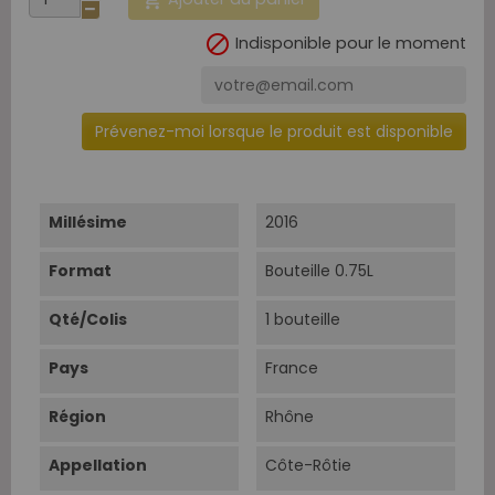


Indisponible pour le moment
Prévenez-moi lorsque le produit est disponible
Millésime
2016
Format
Bouteille 0.75L
Qté/Colis
1 bouteille
Pays
France
Région
Rhône
Appellation
Côte-Rôtie