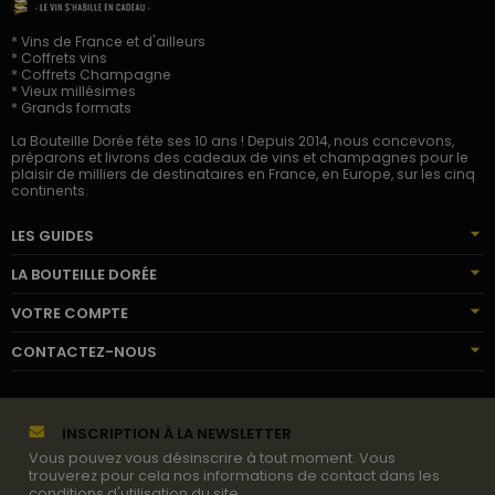
* Vins de France et d'ailleurs
* Coffrets vins
* Coffrets Champagne
* Vieux millésimes
* Grands formats
La Bouteille Dorée fête ses 10 ans ! Depuis 2014, nous concevons,
préparons et livrons des cadeaux de vins et champagnes pour le
plaisir de milliers de destinataires en France, en Europe, sur les cinq
continents.
LES GUIDES
LA BOUTEILLE DORÉE
VOTRE COMPTE
CONTACTEZ-NOUS
INSCRIPTION À LA NEWSLETTER
Vous pouvez vous désinscrire à tout moment. Vous
trouverez pour cela nos informations de contact dans les
conditions d'utilisation du site.