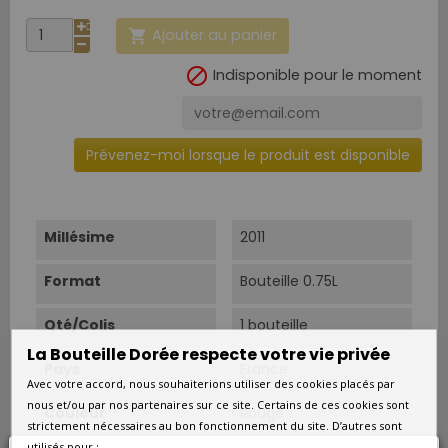
Ajouter au panier


Indisponible pour le moment
Prévenez-moi lorsque le produit est disponible
Millésime
2011
Format
Bouteille 0.75L
Qté/Colis
1 bouteille
La Bouteille Dorée respecte votre vie privée
Pays
France
Avec votre accord, nous souhaiterions utiliser des cookies placés par
nous et/ou par nos partenaires sur ce site. Certains de ces cookies sont
Couleur
Rouge
strictement nécessaires au bon fonctionnement du site. D’autres sont
utilisés pour :