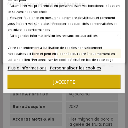
Type
Rouge
Sélectionnez le pays de livraison
- Paramétrer vos préférences en personnalisant vos fonctionnalités et en
se souvenant de vos choix.
Superficie
6 ha.
- Mesurer l’audience en mesurant le nombre de visiteurs et comment
Nos prix et les frais peuvent varier en fonction du
pays/de la région de livraison.
vous êtes arrivés sur le site. - Proposer des publicités personnalisées et
Âge Du Vignoble
35 ans.
en suivre les performances.
France métropolitaine
- Partager des informations sur les réseaux sociaux utilisés.
Vendanges
Manuelles.
Votre consentement à l’utilisation de cookies non strictement
Cépage Dominant
Syrah
Annuler
Enregistrer les modifications
nécessaires est libre et peut être donnée ou retiré à tout moment en
utilisant le lien “Personnaliser les cookies” situé en bas de cette page.
Cépages
Syrah 98%, Viognier 2%
Plus d'informations
Personnaliser les cookies
Température De
15°C-16°C.
J'ACCEPTE
Service
Boire À Partir De
Aujourd'hui
Boire Jusqu'en
2032
Accords Mets & Vin
Filet mignon de porc à
la gelée de fruits noirs