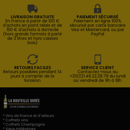
LIVRAISON GRATUITE
PAIEMENT SÉCURISÉ
En France à partir de 100 €
Paiement en ligne 100%
d'achats en point relais et de
sécurisé par carte bancaire
150 € d'achats à domicile
Visa et Mastercard, ou par
(hors grands formats à partir
PayPal
de 3 litres et hors caisses
bois)
RETOURS FACILES
SERVICE CLIENT
Retours possibles pendant 14
Contactez-nous au
jours à compter de la
+33(0)1.46.22.29.79 du lundi
livraison
au vendredi de 9h à 18h
* Vins de France et d'ailleurs
* Coffrets vins
* Coffrets Champagne
* Vieux millésimes