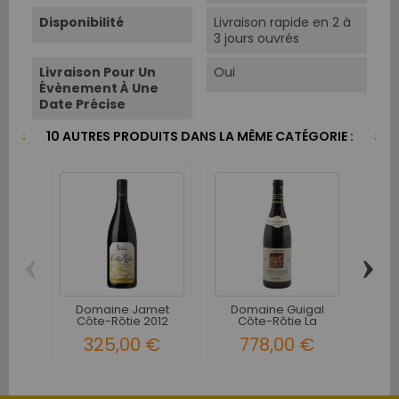
Disponibilité
Livraison rapide en 2 à
3 jours ouvrés
Livraison Pour Un
Oui
Évènement À Une
Date Précise
10 AUTRES PRODUITS DANS LA MÊME CATÉGORIE :
‹
›
Domaine Jamet
Domaine Guigal
Pau
Côte-Rôtie 2012
Côte-Rôtie La
C
Landonne 1995
325,00 €
778,00 €