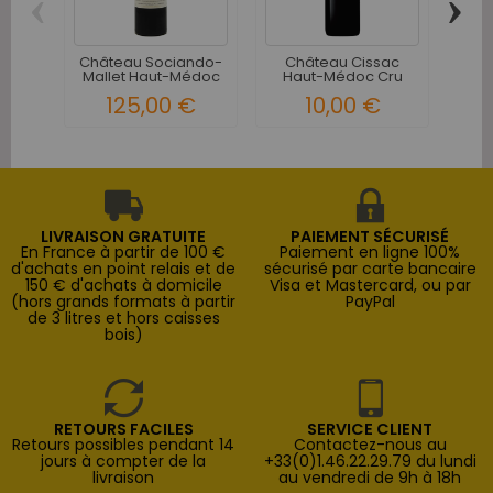
‹
›
Château Sociando-
Château Cissac
Ch
Mallet Haut-Médoc
Haut-Médoc Cru
Ha
Cru...
Bourgeois...
125,00 €
10,00 €
LIVRAISON GRATUITE
PAIEMENT SÉCURISÉ
En France à partir de 100 €
Paiement en ligne 100%
d'achats en point relais et de
sécurisé par carte bancaire
150 € d'achats à domicile
Visa et Mastercard, ou par
(hors grands formats à partir
PayPal
de 3 litres et hors caisses
bois)
RETOURS FACILES
SERVICE CLIENT
Retours possibles pendant 14
Contactez-nous au
jours à compter de la
+33(0)1.46.22.29.79 du lundi
livraison
au vendredi de 9h à 18h