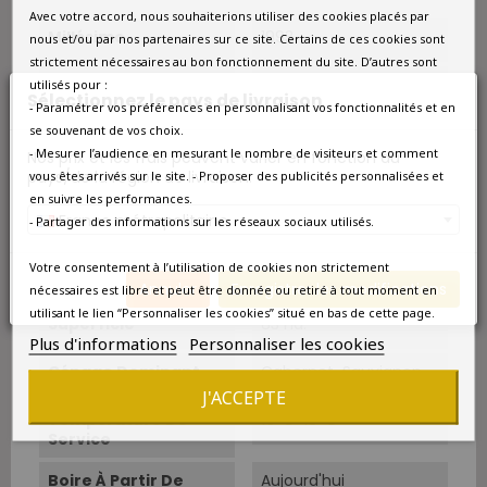
Avec votre accord, nous souhaiterions utiliser des cookies placés par
Millésime
1993
nous et/ou par nos partenaires sur ce site. Certains de ces cookies sont
strictement nécessaires au bon fonctionnement du site. D’autres sont
Format
Bouteille 0.75L
utilisés pour :
Sélectionnez le pays de livraison
- Paramétrer vos préférences en personnalisant vos fonctionnalités et en
se souvenant de vos choix.
Qté/Colis
1 bouteille
- Mesurer l’audience en mesurant le nombre de visiteurs et comment
Nos prix et les frais peuvent varier en fonction du
pays/de la région de livraison.
vous êtes arrivés sur le site. - Proposer des publicités personnalisées et
Pays
France
en suivre les performances.
France métropolitaine
- Partager des informations sur les réseaux sociaux utilisés.
Couleur
Rouge
Votre consentement à l’utilisation de cookies non strictement
Type
Rouge
Annuler
Enregistrer les modifications
nécessaires est libre et peut être donnée ou retiré à tout moment en
utilisant le lien “Personnaliser les cookies” situé en bas de cette page.
Superficie
83 ha.
Plus d'informations
Personnaliser les cookies
Cépage Dominant
Cabernet-Sauvignon
J'ACCEPTE
Température De
16°C-18°C
Service
Boire À Partir De
Aujourd'hui