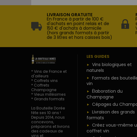
LIVRAISON GRATUITE
En France à partir de 100 €
d'achats en point relais et de
150 € d'achats à domicile
(hors grands formats à partir
de 3 litres et hors caisses bois)
LES GUIDES
Vins biologiques et
naturels
* Vins de France et
d'ailleurs
Formats des bouteill
* Coffrets vins
vin
* Coffrets
Champagne
Élaboration du
* Vieux millésimes
Champagne
* Grands formats
Cépages du Champ
La Bouteille Dorée
Livraison des grands
fête ses 10 ans !
formats
Depuis 2014, nous
concevons,
Créez vous-même u
préparons et livrons
coffret vin
des cadeaux de
vins et