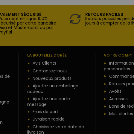
PAIEMENT SÉCURISÉ
RETOURS FACILES
Paiement en ligne 100%
Retours possibles pend
sécurisé par carte bancaire
jours à compter de la li
Visa et Mastercard, ou par
PayPal
LA BOUTEILLE DORÉE
VOTRE COMPT
Avis Clients
Information
personnelles
Contactez-nous
es de
Commande
Nouveaux produits
Retours pro
Ajoutez un emballage
Avoirs
cadeau
Ajoutez une carte
Adresses
agne
message
Bons de réd
Frais de port
Mes alertes
Livraison rapide
n
Choisissez votre date de
livraison