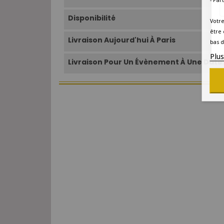
Disponibilité
Votre
être 
Livraison Aujourd'hui À Paris
bas d
Plu
Livraison Pour Un Évènement À Une Date 