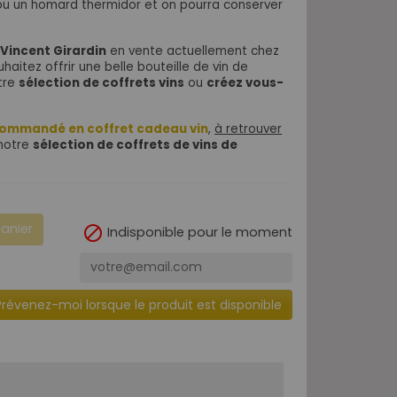
ou un homard thermidor et on pourra conserver
Vincent Girardin
en vente actuellement chez
uhaitez offrir une belle bouteille de vin de
tre
sélection de coffrets vins
ou
créez vous-
commandé en coffret cadeau vin
,
à retrouver
notre
sélection de coffrets de vins de
panier

Indisponible pour le moment
Prévenez-moi lorsque le produit est disponible