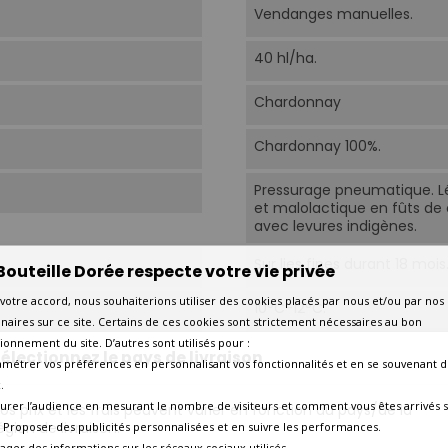
Vendanges manuelles.
40 hl/ha.
Chardonnay
Chardonnay 100%.
Pressurage pneumatique. L
et malolactique en fûts de 
avec levures indigènes.
Sur lies fines durant 18 moi
Bouteille Dorée respecte votre vie privée
votre accord, nous souhaiterions utiliser des cookies placés par nous et/ou par nos
10°C-12°C.
naires sur ce site. Certains de ces cookies sont strictement nécessaires au bon
ionnement du site. D’autres sont utilisés pour :
Aujourd'hui
électionnez le pays de livraison
amétrer vos préférences en personnalisant vos fonctionnalités et en se souvenant d
.
2035
urer l’audience en mesurant le nombre de visiteurs et comment vous êtes arrivés s
os prix et les frais peuvent varier en fonction du pays/de la
égion de livraison.
 - Proposer des publicités personnalisées et en suivre les performances.
Poissons gras, poularde à 
tager des informations sur les réseaux sociaux utilisés.