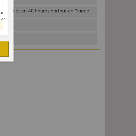
Paris 75) et en 48 heures partout en France
ut
é en
0h