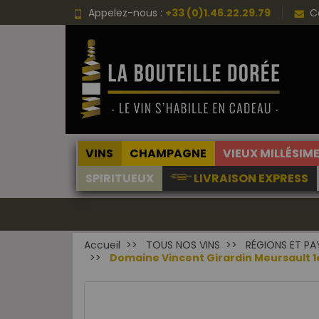
Appelez-nous :
+33 (0)1.46.22.29.79
C
VINS
CHAMPAGNE
VIEUX MILLÉSIM
SPIRITUEUX
LIVRAISON EXPRESS
Accueil
TOUS NOS VINS
RÉGIONS ET PA
Domaine Vincent Girardin Meursault 1