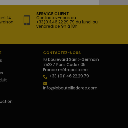
SERVICE CLIENT
ant 14
Contactez-nous au
vraison
+33(0)1.46.22.29.79 du lundi au
vendredi de 9h à 18h
E
CONTACTEZ-NOUS
16 boulevard Saint-Germain
s
75237 Paris Cedex 05
France métropolitaine
s
+33 (0)1.46.22.29.79
duit
info@labouteilledoree.com
uction