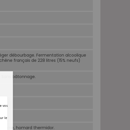
éger débourbage. Fermentation alcoolique
chêne français de 228 litres (15% neufs)
s. Sans bâtonnage.
e vos
ur le
la crème, homard thermidor.