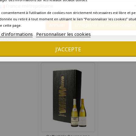
France métropolitaine
Livraison dans la journée (
 consentement à l’utilisation de cookies non strictement nécessaires est libre et pe
donnée ou retiré à tout moment en utilisant le lien “Personnaliser les cookies” situ
Oui - Commande jusqu'à 1
Annuler
Enregistrer les modifications
e cette page.
s d'informations
Personnaliser les cookies
Précise
Oui
J'ACCEPTE
VOUS AIMEREZ AUSSI