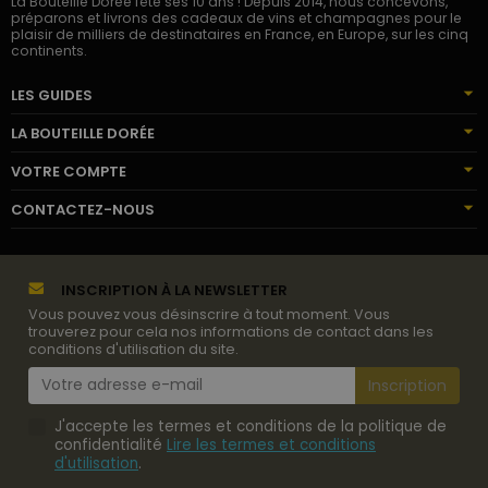
La Bouteille Dorée fête ses 10 ans ! Depuis 2014, nous concevons,
préparons et livrons des cadeaux de vins et champagnes pour le
plaisir de milliers de destinataires en France, en Europe, sur les cinq
continents.
LES GUIDES
LA BOUTEILLE DORÉE
VOTRE COMPTE
CONTACTEZ-NOUS
INSCRIPTION À LA NEWSLETTER
Vous pouvez vous désinscrire à tout moment. Vous
trouverez pour cela nos informations de contact dans les
conditions d'utilisation du site.
J'accepte les termes et conditions de la politique de
confidentialité
Lire les termes et conditions
d'utilisation
.