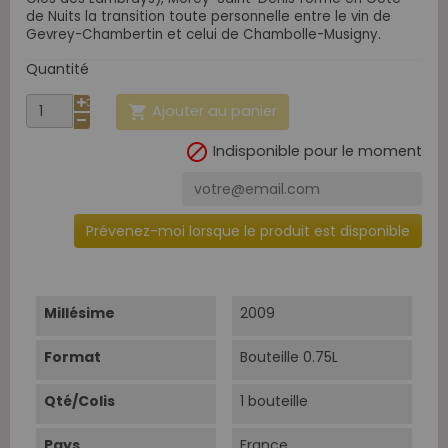
de Nuits la transition toute personnelle entre le vin de
Gevrey-Chambertin et celui de Chambolle-Musigny.
Quantité
Ajouter au panier


Indisponible pour le moment
Prévenez-moi lorsque le produit est disponible
Millésime
2009
Format
Bouteille 0.75L
Qté/Colis
1 bouteille
Pays
France