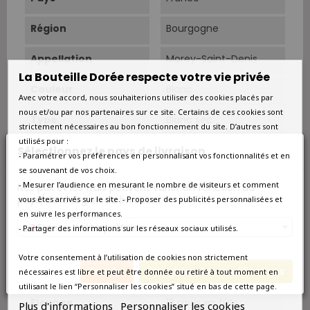
Région
Bourgogne
Appellation
Morey-Saint-Denis
La Bouteille Dorée respecte votre vie privée
Couleur
Blanc
Avec votre accord, nous souhaiterions utiliser des cookies placés par
nous et/ou par nos partenaires sur ce site. Certains de ces cookies sont
Type
Blanc sec
strictement nécessaires au bon fonctionnement du site. D’autres sont
utilisés pour :
Superficie
1.5 ha.
Sélectionnez le pays de livraison
- Paramétrer vos préférences en personnalisant vos fonctionnalités et en
se souvenant de vos choix.
Sols
Argilo-calcaire
- Mesurer l’audience en mesurant le nombre de visiteurs et comment
Nos prix et les frais peuvent varier en fonction du
pays/de la région de livraison.
vous êtes arrivés sur le site. - Proposer des publicités personnalisées et
Âge Du Vignoble
30 ans.
en suivre les performances.
France métropolitaine
- Partager des informations sur les réseaux sociaux utilisés.
Cépage Dominant
Chardonnay
Votre consentement à l’utilisation de cookies non strictement
Annuler
Enregistrer les modifications
Cépages
Chardonnay 100%.
nécessaires est libre et peut être donnée ou retiré à tout moment en
utilisant le lien “Personnaliser les cookies” situé en bas de cette page.
Elevage
12 mois en fûts.
Plus d'informations
Personnaliser les cookies