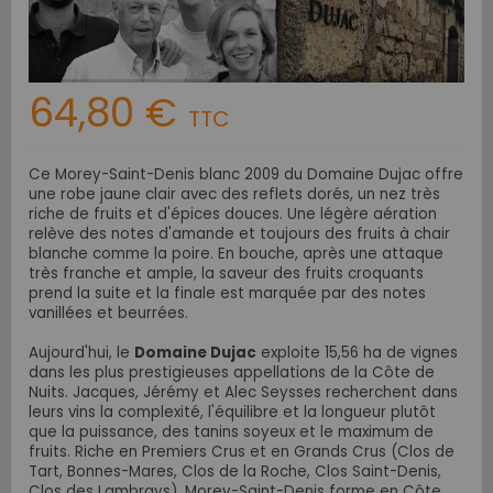
64,80 €
TTC
Ce Morey-Saint-Denis blanc 2009 du Domaine Dujac offre
une robe jaune clair avec des reflets dorés, un nez très
riche de fruits et d'épices douces. Une légère aération
relève des notes d'amande et toujours des fruits à chair
blanche comme la poire. En bouche, après une attaque
très franche et ample, la saveur des fruits croquants
prend la suite et la finale est marquée par des notes
vanillées et beurrées.
Aujourd'hui, le
Domaine Dujac
exploite 15,56 ha de vignes
dans les plus prestigieuses appellations de la Côte de
Nuits. Jacques, Jérémy et Alec Seysses recherchent dans
leurs vins la complexité, l'équilibre et la longueur plutôt
que la puissance, des tanins soyeux et le maximum de
fruits. Riche en Premiers Crus et en Grands Crus (Clos de
Tart, Bonnes-Mares, Clos de la Roche, Clos Saint-Denis,
Clos des Lambrays), Morey-Saint-Denis forme en Côte