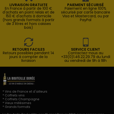
LIVRAISON GRATUITE
PAIEMENT SÉCURISÉ
En France à partir de 100 €
Paiement en ligne 100%
d'achats en point relais et de
sécurisé par carte bancaire
150 € d'achats à domicile
Visa et Mastercard, ou par
(hors grands formats à partir
PayPal
de 3 litres et hors caisses
bois)
RETOURS FACILES
SERVICE CLIENT
Retours possibles pendant 14
Contactez-nous au
jours à compter de la
+33(0)1.46.22.29.79 du lundi
livraison
au vendredi de 9h à 18h
* Vins de France et d'ailleurs
* Coffrets vins
* Coffrets Champagne
* Vieux millésimes
* Grands formats