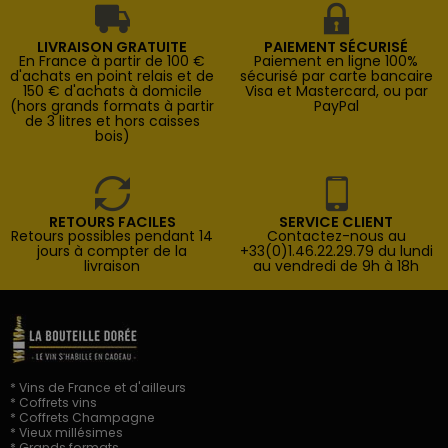
LIVRAISON GRATUITE
PAIEMENT SÉCURISÉ
En France à partir de 100 €
Paiement en ligne 100%
d'achats en point relais et de
sécurisé par carte bancaire
150 € d'achats à domicile
Visa et Mastercard, ou par
(hors grands formats à partir
PayPal
de 3 litres et hors caisses
bois)
RETOURS FACILES
SERVICE CLIENT
Retours possibles pendant 14
Contactez-nous au
jours à compter de la
+33(0)1.46.22.29.79 du lundi
livraison
au vendredi de 9h à 18h
* Vins de France et d'ailleurs
* Coffrets vins
* Coffrets Champagne
* Vieux millésimes
* Grands formats