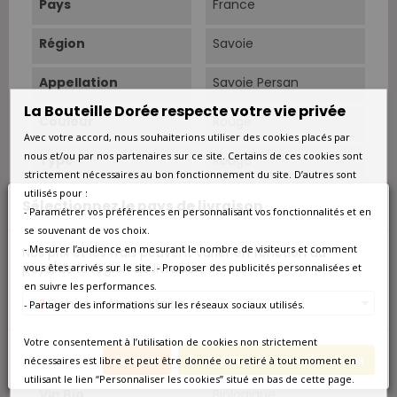
Pays
France
Région
Savoie
Appellation
Savoie Persan
La Bouteille Dorée respecte votre vie privée
Couleur
Rouge
Avec votre accord, nous souhaiterions utiliser des cookies placés par
nous et/ou par nos partenaires sur ce site. Certains de ces cookies sont
Type
Rouge
strictement nécessaires au bon fonctionnement du site. D’autres sont
utilisés pour :
Superficie
5.5 ha.
Sélectionnez le pays de livraison
- Paramétrer vos préférences en personnalisant vos fonctionnalités et en
se souvenant de vos choix.
Rendements
45 hl/ha.
- Mesurer l’audience en mesurant le nombre de visiteurs et comment
Nos prix et les frais peuvent varier en fonction du
pays/de la région de livraison.
vous êtes arrivés sur le site. - Proposer des publicités personnalisées et
Cépage Dominant
Persan
en suivre les performances.
France métropolitaine
- Partager des informations sur les réseaux sociaux utilisés.
Cépages
Persan 100%.
Votre consentement à l’utilisation de cookies non strictement
Conduite
Agrigulture biologique
Annuler
Enregistrer les modifications
nécessaires est libre et peut être donnée ou retiré à tout moment en
utilisant le lien “Personnaliser les cookies” situé en bas de cette page.
Vin Bio
Biologique