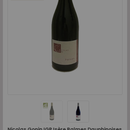
Nicolas Gonin IGP Isère Balmes Dauphinoises