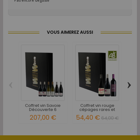
Pas encore dégusté
VOUS AIMEREZ AUSSI
‹
›
Coff
rar
Coffret vin Savoie
Coffret vin rouge
Découverte 6
cépages rares et
bouteilles
oubliés...
207,00 €
54,40 €
64,00 €