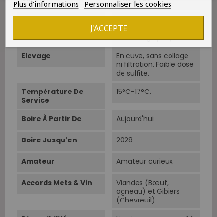
Plus d'informations
Personnaliser les cookies
Vinification
Eraflage total, 8 jours
J'ACCEPTE
de macération, 1
remontage par jour.
Elevage
En cuve, sans collage
ni filtration. Faible dose
de sulfite.
Température De
15°C-17°C.
Service
Boire À Partir De
Aujourd'hui
Boire Jusqu'en
2028
Amateur
Amateur curieux
Accords Mets & Vin
Viandes (Bœuf,
agneau) et Gibiers
(Chevreuil)