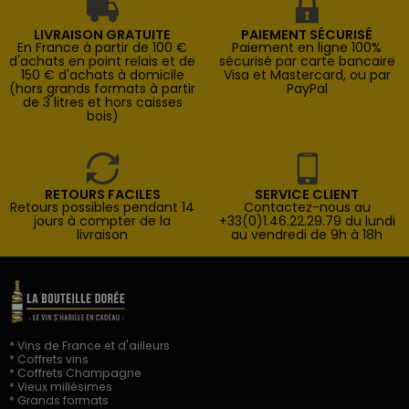
LIVRAISON GRATUITE
PAIEMENT SÉCURISÉ
En France à partir de 100 €
Paiement en ligne 100%
d'achats en point relais et de
sécurisé par carte bancaire
150 € d'achats à domicile
Visa et Mastercard, ou par
(hors grands formats à partir
PayPal
de 3 litres et hors caisses
bois)
RETOURS FACILES
SERVICE CLIENT
Retours possibles pendant 14
Contactez-nous au
jours à compter de la
+33(0)1.46.22.29.79 du lundi
livraison
au vendredi de 9h à 18h
* Vins de France et d'ailleurs
* Coffrets vins
* Coffrets Champagne
* Vieux millésimes
* Grands formats