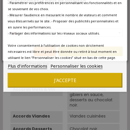
Sélectionnez le pays de livraison
- Paramétrer vos préférences en personnalisant vos fonctionnalités et en
Autres
Pourcentage alcool :
se souvenant de vos choix.
17% al/vol.
- Mesurer l’audience en mesurant le nombre de visiteurs et comment
Nos prix et les frais peuvent varier en fonction du
pays/de la région de livraison.
vous êtes arrivés sur le site. - Proposer des publicités personnalisées et
Cépage Dominant
Grenache Noir
en suivre les performances.
France métropolitaine
- Partager des informations sur les réseaux sociaux utilisés.
Cépages
Grenache Noir 100%.
Votre consentement à l’utilisation de cookies non strictement
Température De
12°C-14°C.
Annuler
Enregistrer les modifications
nécessaires est libre et peut être donnée ou retiré à tout moment en
Service
utilisant le lien “Personnaliser les cookies” situé en bas de cette page.
Boire À Partir De
Aujourd'hui
Plus d'informations
Personnaliser les cookies
Amateur
Amateur passionné
J'ACCEPTE
Accords Mets & Vin
Viandes cuisinées,
gibiers en sauce,
desserts au chocolat
noir.
Accords Viandes
Viandes cuisinées
Accords Desserts
Chocolat noir.