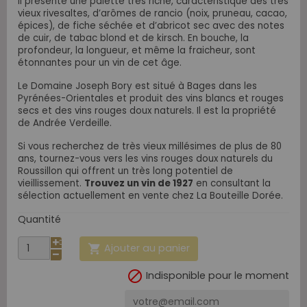
Il présente une palette très riche, caractéristique des très
vieux rivesaltes, d’arômes de rancio (noix, pruneau, cacao,
épices), de fiche séchée et d’abricot sec avec des notes
de cuir, de tabac blond et de kirsch. En bouche, la
profondeur, la longueur, et même la fraicheur, sont
étonnantes pour un vin de cet âge.
Le Domaine Joseph Bory est situé à Bages dans les
Pyrénées-Orientales et produit des vins blancs et rouges
secs et des vins rouges doux naturels. Il est la propriété
.
de Andrée Verdeille
Si vous recherchez de très vieux millésimes de plus de 80
ans, tournez-vous vers les vins rouges doux naturels du
Roussillon qui offrent un très long potentiel de
vieillissement.
Trouvez un vin de 1927
en consultant la
sélection actuellement en vente chez La Bouteille Dorée.
Quantité
Ajouter au panier


Indisponible pour le moment