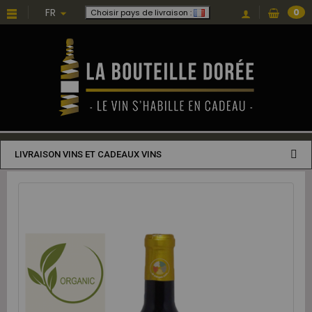
FR
0
Choisir pays de livraison :
LIVRAISON VINS ET CADEAUX VINS