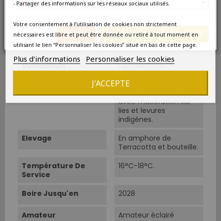
France métropolitaine
silices.
- Partager des informations sur les réseaux sociaux utilisés.
Cépage Dominant
Grecanico
Votre consentement à l’utilisation de cookies non strictement
Annuler
Enregistrer les modifications
nécessaires est libre et peut être donnée ou retiré à tout moment en
Cépages
Grecanico 100%.
utilisant le lien “Personnaliser les cookies” situé en bas de cette page.
Plus d'informations
Personnaliser les cookies
Vinification
Fermentation
spontanée en
J'ACCEPTE
amphore de terre
cuite (Terracotta)
avec macération sur
lies et levures
indigènes.
Elevage
En amphore de
Terracotta et bouteille.
Température De
16°C-18°C.
Service
Boire Jusqu'en
2028
Amateur
Amateur éclairé