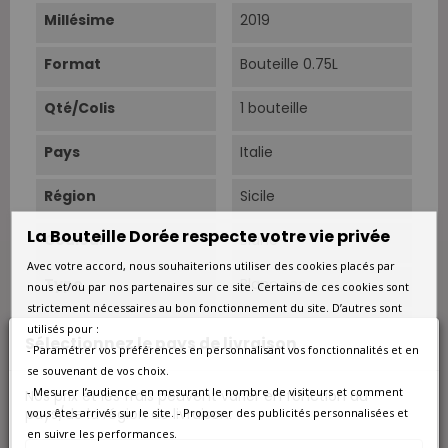
Millésime
2019
Format
Bouteille 0.75L
Qté/Colis
1 bouteille
Pays
Italie
Région
Sicile
La Bouteille Dorée respecte votre vie privée
Couleur
Blanc
Avec votre accord, nous souhaiterions utiliser des cookies placés par
Type
Blanc sec
nous et/ou par nos partenaires sur ce site. Certains de ces cookies sont
strictement nécessaires au bon fonctionnement du site. D’autres sont
Situation
Fontane à 230m
utilisés pour :
Sélectionnez le pays de livraison
d'altitude, Vittoria (RG),
- Paramétrer vos préférences en personnalisant vos fonctionnalités et en
au sud-est de la Sicile.
se souvenant de vos choix.
- Mesurer l’audience en mesurant le nombre de visiteurs et comment
Nos prix et les frais peuvent varier en fonction du
Sols
Sols rouges de sables
pays/de la région de livraison.
vous êtes arrivés sur le site. - Proposer des publicités personnalisées et
du Pliocène, de
en suivre les performances.
calcaires, argiles et de