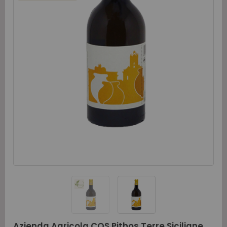
Azienda Agricola COS Pithos Terre Siciliane