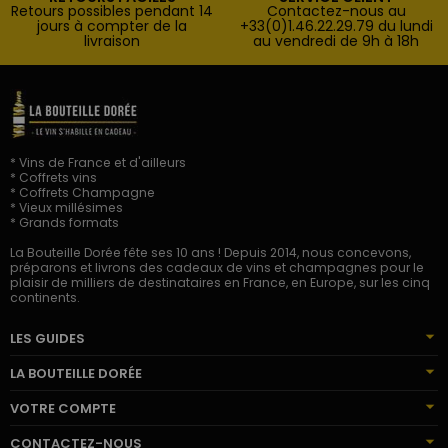
Retours possibles pendant 14
Contactez-nous au
jours à compter de la
+33(0)1.46.22.29.79 du lundi
livraison
au vendredi de 9h à 18h
* Vins de France et d'ailleurs
* Coffrets vins
* Coffrets Champagne
* Vieux millésimes
* Grands formats
La Bouteille Dorée fête ses 10 ans ! Depuis 2014, nous concevons,
préparons et livrons des cadeaux de vins et champagnes pour le
plaisir de milliers de destinataires en France, en Europe, sur les cinq
continents.
LES GUIDES
LA BOUTEILLE DORÉE
VOTRE COMPTE
CONTACTEZ-NOUS