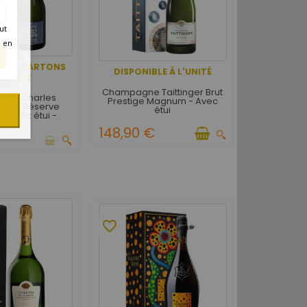
ut
é en
LE EN CARTONS
DISPONIBLE À L'UNITÉ
6 OU 12
Champagne Taittinger Brut
gne Charles
Prestige Magnum - Avec
 Brut Réserve
étui
 Avec étui -
ton de 3
148,90 €
€
favorite_border