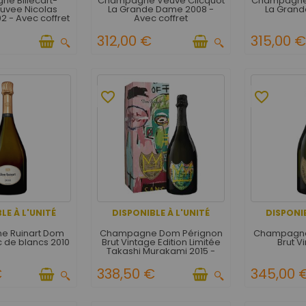
e Billecart-
Champagne Veuve Clicquot
Champagne 
uvee Nicolas
La Grande Dame 2008 -
La Gran
2 - Avec coffret
Avec coffret
312,00 €
315,00 
favorite_border
favorite_border
LE À L'UNITÉ
DISPONIBLE À L'UNITÉ
DISPONIB
 Ruinart Dom
Champagne Dom Pérignon
Champagne
c de blancs 2010
Brut Vintage Edition Limitée
Brut V
Takashi Murakami 2015 -
Avec coffret
€
338,50 €
345,00 