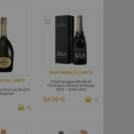
favorite_border
DISPONIBLE À L'UNITÉ
LE À L'UNITÉ
Champagne Moët et
Chandon Grand Vintage
2013 - Avec étui
Ruinart Brut R
Ruinart
94,00 €