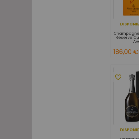
DISPONIB
Champagne 
Réserve C
Av
186,00 €
favorite_border
DISPONIB