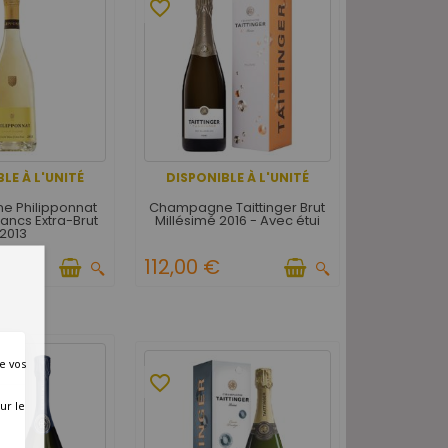
favorite_border
LE À L'UNITÉ
DISPONIBLE À L'UNITÉ
 Philipponnat
Champagne Taittinger Brut
ancs Extra-Brut
Millésimé 2016 - Avec étui
2013
€
112,00 €
e vos
favorite_border
ur le