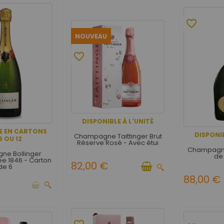
favorite_border
NOUVEAU
favorite_border
DISPONIBLE À L'UNITÉ
E EN CARTONS
DISPONIB
Champagne Taittinger Brut
6 OU 12
Réserve Rosé - Avec étui
Champagne 
e Bollinger
de 
ee 1846 - Carton
82,00 €
de 6
88,00 €