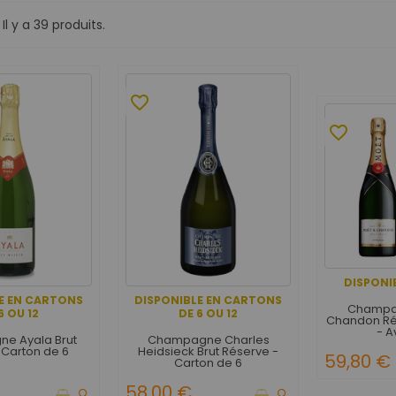
Il y a 39 produits.
favorite_border
favorite_border
DISPONIB
E EN CARTONS
DISPONIBLE EN CARTONS
Champa
6 OU 12
DE 6 OU 12
Chandon Ré
- A
e Ayala Brut
Champagne Charles
 Carton de 6
Heidsieck Brut Réserve -
59,80 €
Carton de 6
58,00 €