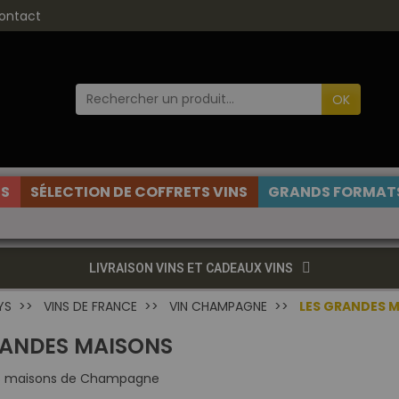
ontact
OK
ES
SÉLECTION DE COFFRETS VINS
GRANDS FORMATS
LIVRAISON VINS ET CADEAUX VINS
YS
VINS DE FRANCE
VIN CHAMPAGNE
LES GRANDES 
RANDES MAISONS
s maisons de Champagne