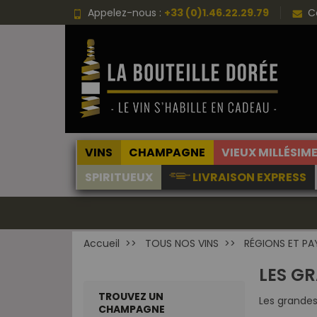
Choisissez une valeur...
Appelez-nous :
+33 (0)1.46.22.29.79
C
VINS
CHAMPAGNE
VIEUX MILLÉSIM
SPIRITUEUX
LIVRAISON EXPRESS
Accueil
TOUS NOS VINS
RÉGIONS ET PA
LES G
TROUVEZ UN
Les grande
CHAMPAGNE