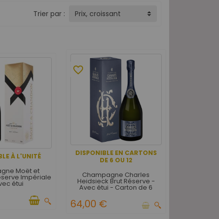
Trier par :
Prix, croissant
favorite_border
DISPONIBLE EN CARTONS
LE À L'UNITÉ
DE 6 OU 12
gne Moët et
Champagne Charles
serve Impériale
Heidsieck Brut Réserve -
vec étui
Avec étui - Carton de 6
64,00 €