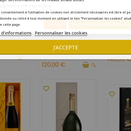
France métropolitaine
 consentement à l’utilisation de cookies non strictement nécessaires est libre et pe
donnée ou retiré à tout moment en utilisant le lien “Personnaliser les cookies” situ
Annuler
Enregistrer les modifications
e cette page.
DISPONIB
LE À L'UNITÉ
s d'informations
Personnaliser les cookies
DE 
DISPONIBLE À L'UNITÉ
 Ruinart R de
Champa
art 2011
Heidsieck
J'ACCEPTE
Champagne Delamotte
Magnum -
Blanc de blancs 2018
Car
148,00 
120,00 €
favorite_border
favorite_border