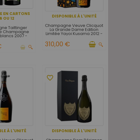
LE EN CARTONS
DISPONIBLE À L'UNITÉ
6 OU 12
Champagne Veuve Clicquot
e Taittinger
La Grande Dame Edition
e Champagne
Limitée Yayoi Kusama 2012 -
blancs 2007 -
Avec étui
 d'origine de 6
310,00 €
teilles
€
favorite_border
LE À L'UNITÉ
DISPONIBLE À L'UNITÉ