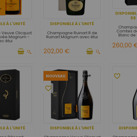
DISPONIB
DE 
LE À L'UNITÉ
DISPONIBLE À L'UNITÉ
Champagn
Comtes d
Veuve Clicquot
Champagne Ruinart R de
Blanc de 
uvée Magnum -
Ruinart Magnum avec étui
Caisse Bois
ec étui
bou
260,00 
202,00 €
favorite_border
NOUVEAU
favorite_border
LE À L'UNITÉ
DISPONIBLE À L'UNITÉ
DISPONIB