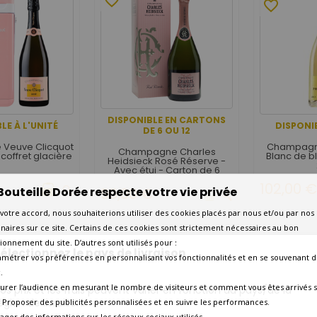
favorite_border
favorite_border
DISPONIBLE EN CARTONS
LE À L'UNITÉ
DISPONIB
DE 6 OU 12
Veuve Clicquot
Champagne
Champagne Charles
coffret glacière
Blanc de bl
Heidsieck Rosé Réserve -
Avec étui - Carton de 6
102,00 
Bouteille Dorée respecte votre vie privée
96,00 €
votre accord, nous souhaiterions utiliser des cookies placés par nous et/ou par nos
naires sur ce site. Certains de ces cookies sont strictement nécessaires au bon
ionnement du site. D’autres sont utilisés pour :
favorite_border
électionnez le pays de livraison
amétrer vos préférences en personnalisant vos fonctionnalités et en se souvenant d
favorite_border
.
urer l’audience en mesurant le nombre de visiteurs et comment vous êtes arrivés s
os prix et les frais peuvent varier en fonction du pays/de la
égion de livraison.
 - Proposer des publicités personnalisées et en suivre les performances.
tager des informations sur les réseaux sociaux utilisés.