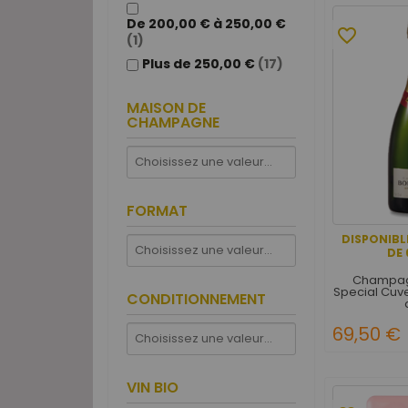
De 200,00 € à 250,00 €
favorite_border
(1)
Plus de 250,00 €
(17)
MAISON DE
CHAMPAGNE
FORMAT
DISPONIBL
DE 
Champagn
Special Cuv
CONDITIONNEMENT
69,50 €
VIN BIO