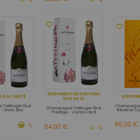
favorite_border
favorite_border
DISPONIBLE EN CARTONS
LE À L'UNITÉ
DISPONIB
DE 6 OU 12
Taittinger Brut
Champagne 
Champagne Taittinger Brut
 - Avec étui
Réserve Cu
Prestige - Carton de 6
65,00 €
64,00 €