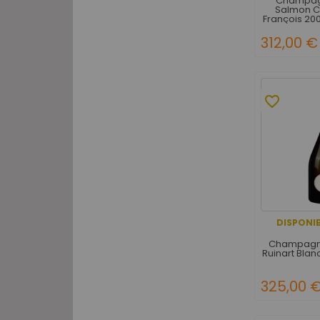
Champagn
Salmon C
François 200
312,00 €
favorite_border
DISPONIB
Champagne
Ruinart Blan
325,00 