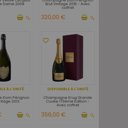
Veuve Clicquot
Champagne Dom Pérignon
de Dame 2008
Brut Vintage 2015 - Avec
coffret
€
320,00 €
favorite_border
LE À L'UNITÉ
DISPONIBLE À L'UNITÉ
 Dom Pérignon
Champagne Krug Grande
intage 2013
Cuvée 173ème Edition -
Avec coffret
€
356,00 €