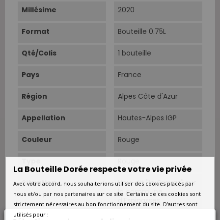
Millésime
2020
Format
Bouteille 0.75L
Qté/Colis
1 bouteille
Pays
France
Région
Alpes Côte d'Azur
Appellation
Hautes-Alpes IGP
Couleur
Rouge
Type
Rouge
La Bouteille Dorée respecte votre vie privée
Situation
Lieu-dit ''le Gravas'' sur
Avec votre accord, nous souhaiterions utiliser des cookies placés par
la commune
nous et/ou par nos partenaires sur ce site. Certains de ces cookies sont
d’Espinasses.
strictement nécessaires au bon fonctionnement du site. D’autres sont
utilisés pour :
Sols
Terroir argilo-calcaires