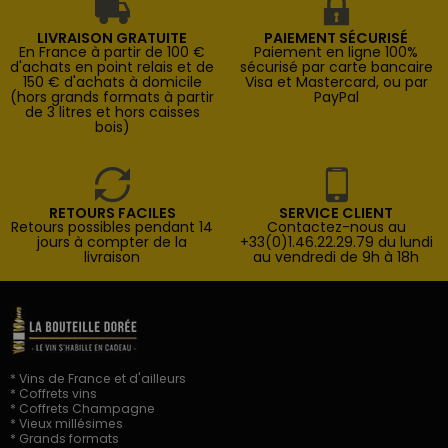
LIVRAISON GRATUITE
PAIEMENT SÉCURISÉ
En France à partir de 100 €
Paiement en ligne 100%
d'achats en point relais et de
sécurisé par carte bancaire
150 € d'achats à domicile
Visa et Mastercard, ou par
(hors grands formats à partir
PayPal
de 3 litres et hors caisses
bois)
RETOURS FACILES
SERVICE CLIENT
Retours possibles pendant 14
Contactez-nous au
jours à compter de la
+33(0)1.46.22.29.79 du lundi
livraison
au vendredi de 9h à 18h
* Vins de France et d'ailleurs
* Coffrets vins
* Coffrets Champagne
* Vieux millésimes
* Grands formats