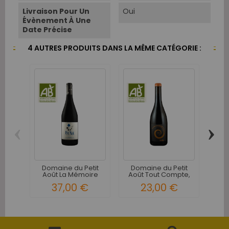
Livraison Pour Un
Oui
Évènement À Une
Date Précise
4 AUTRES PRODUITS DANS LA MÊME CATÉGORIE :
‹
›
Do
Ao
Domaine du Petit
Domaine du Petit
Août La Mémoire
Août Tout Compte,
Neuve...
Tout...
37,00 €
23,00 €