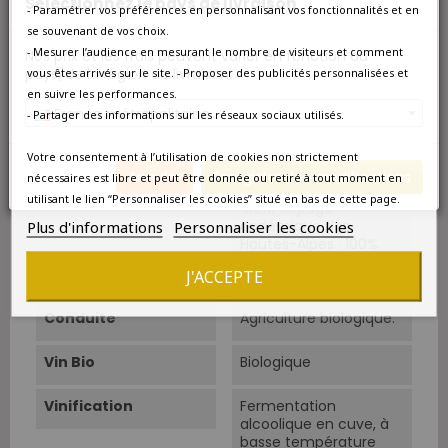
Sélectionnez le pays de livraison
- Paramétrer vos préférences en personnalisant vos fonctionnalités et en
d'altitude (600
se souvenant de vos choix.
mètres).
- Mesurer l’audience en mesurant le nombre de visiteurs et comment
Nos prix et les frais peuvent varier en fonction du
Vendanges
Vendange manuelle,
pays/de la région de livraison.
vous êtes arrivés sur le site. - Proposer des publicités personnalisées et
triée à la vigne, en
en suivre les performances.
caisses de 20 kg.
France métropolitaine
- Partager des informations sur les réseaux sociaux utilisés.
Cépage Dominant
Espanenc
Votre consentement à l’utilisation de cookies non strictement
Annuler
Enregistrer les modifications
nécessaires est libre et peut être donnée ou retiré à tout moment en
Cépages
Espanenc ou Plant
utilisant le lien “Personnaliser les cookies” situé en bas de cette page.
droit, cépage
endémique des
Plus d'informations
Personnaliser les cookies
Hautes-Alpes : 100%.
Sélection massale
J'ACCEPTE
plantée en 2014.
Conduite
Agriculture biologique.
Vin Bio
Biologique
Vinification
Fermentation
alcoolique en cuve, à
basse température