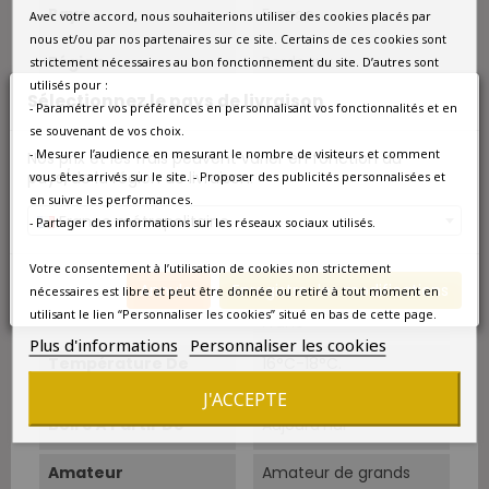
Pays
France
Avec votre accord, nous souhaiterions utiliser des cookies placés par
nous et/ou par nos partenaires sur ce site. Certains de ces cookies sont
Région
Bordeaux
strictement nécessaires au bon fonctionnement du site. D’autres sont
utilisés pour :
Sélectionnez le pays de livraison
- Paramétrer vos préférences en personnalisant vos fonctionnalités et en
Appellation
Saint-Emilion
se souvenant de vos choix.
- Mesurer l’audience en mesurant le nombre de visiteurs et comment
Nos prix et les frais peuvent varier en fonction du
Couleur
Rouge
pays/de la région de livraison.
vous êtes arrivés sur le site. - Proposer des publicités personnalisées et
en suivre les performances.
Type
Rouge
France métropolitaine
- Partager des informations sur les réseaux sociaux utilisés.
Classement
Grand Cru Classé
Votre consentement à l’utilisation de cookies non strictement
Annuler
Enregistrer les modifications
nécessaires est libre et peut être donnée ou retiré à tout moment en
Cépage Dominant
Merlot et Cabernet-
utilisant le lien “Personnaliser les cookies” situé en bas de cette page.
Franc
Plus d'informations
Personnaliser les cookies
Température De
16°C-18°C.
Service
J'ACCEPTE
Boire À Partir De
Aujourd'hui
Amateur
Amateur de grands