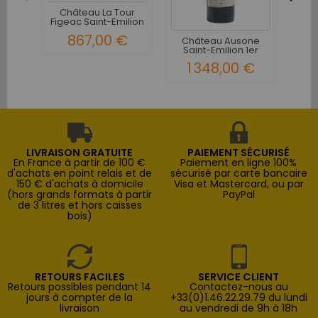
Château La Tour
Co
Figeac Saint-Emilion
Emi
Grand...
867,00 €
Château Ausone
Saint-Emilion 1er
Grand Cru...
1 348,00 €
LIVRAISON GRATUITE
PAIEMENT SÉCURISÉ
En France à partir de 100 €
Paiement en ligne 100%
d'achats en point relais et de
sécurisé par carte bancaire
150 € d'achats à domicile
Visa et Mastercard, ou par
(hors grands formats à partir
PayPal
de 3 litres et hors caisses
bois)
RETOURS FACILES
SERVICE CLIENT
Retours possibles pendant 14
Contactez-nous au
jours à compter de la
+33(0)1.46.22.29.79 du lundi
livraison
au vendredi de 9h à 18h