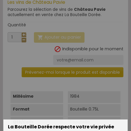
Les vins de Château Pavie
Parcourez la sélection de vins de
Château Pavie
actuellement en vente chez La Bouteille Dorée.
Quantité
Ajouter au panier


Indisponible pour le moment
Prévenez-moi lorsque le produit est disponible
Millésime
1984
Format
Bouteille 0.75L
Qté/Colis
1 bouteille
La Bouteille Dorée respecte votre vie privée