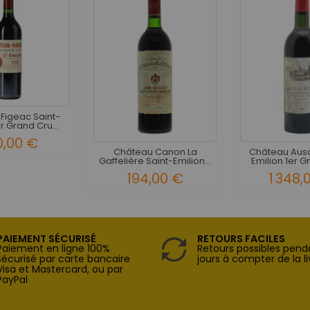
Figeac Saint-
r Grand Cru...
0,00 €
Château Canon La
Château Auso
Gaffelière Saint-Emilion...
Emilion 1er G
194,00 €
1 348,
PAIEMENT SÉCURISÉ
RETOURS FACILES
Paiement en ligne 100%
Retours possibles pend
sécurisé par carte bancaire
jours à compter de la li
Visa et Mastercard, ou par
PayPal