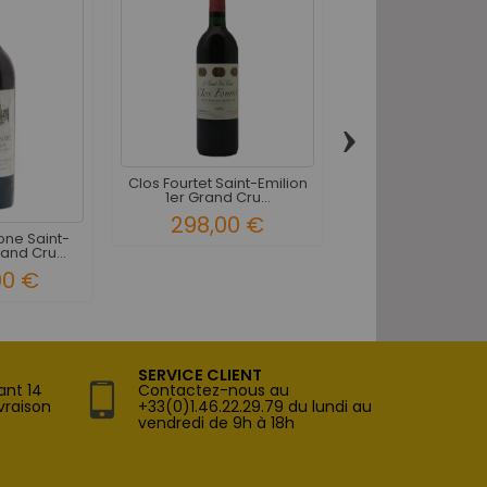
›
Clos Fourtet Saint-Emilion
Château Chauvin 
1er Grand Cru...
Emilion Grand C
298,00 €
55,00 
ne Saint-
rand Cru...
00 €
SERVICE CLIENT
ant 14
Contactez-nous au
vraison
+33(0)1.46.22.29.79 du lundi au
vendredi de 9h à 18h