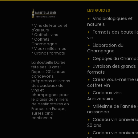
LES GUIDES
Vins biologiques et
naturels
* Vins de France et
d'ailleurs
Formats des bouteill
* Coffrets vins
vin
* Coffrets
Champagne
Élaboration du
* Vieux millésimes
Champagne
* Grands formats
Cépages du Champ
La Bouteille Dorée
Livraison des grands
fête ses 10 ans !
formats
Depuis 2014, nous
concevons,
Créez vous-même u
préparons et livrons
coffret vin
des cadeaux de
vins et
Cadeaux vins
champagnes pour
Anniversaire
le plaisir de milliers
de destinataires en
Millésime de l'année
France, en Europe,
naissance
sur les cinq
continents.
Cadeau vin anniversa
20 ans
Cadeau vin anniversa