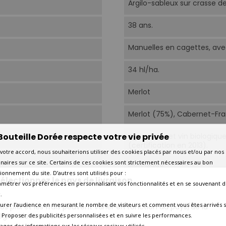
Argilo-sableux sur crasse de
38 ans.
Manuelles en cagettes, avec 
34 hl/ha.
Merlot
Merlot (75%), Cabernet-Fr
Bouteille Dorée respecte votre vie privée
Agriculture et vin biologiqu
(certification en 2013).
votre accord, nous souhaiterions utiliser des cookies placés par nous et/ou par nos
naires sur ce site. Certains de ces cookies sont strictement nécessaires au bon
Biologique
ionnement du site. D’autres sont utilisés pour :
électionnez le pays de livraison
amétrer vos préférences en personnalisant vos fonctionnalités et en se souvenant d
Selon les lots parcellaires e
.
délestage, pigeage. Tempér
urer l’audience en mesurant le nombre de visiteurs et comment vous êtes arrivés s
os prix et les frais peuvent varier en fonction du pays/de la
50% barriques neuves - 50% 
égion de livraison.
 - Proposer des publicités personnalisées et en suivre les performances.
bouteille 21 mois après la ré
tager des informations sur les réseaux sociaux utilisés.