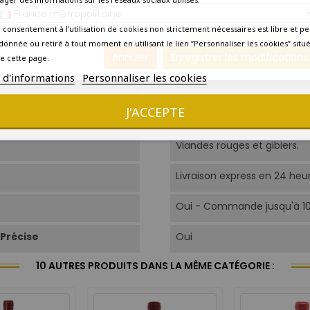
France métropolitaine
16°C-18°C.
 consentement à l’utilisation de cookies non strictement nécessaires est libre et pe
donnée ou retiré à tout moment en utilisant le lien “Personnaliser les cookies” situ
Aujourd'hui
Annuler
Enregistrer les modifications
e cette page.
s d'informations
Personnaliser les cookies
2032
J'ACCEPTE
Amateur de grands crus
Viandes rouges et gibiers.
Livraison express en 24 heu
Oui - Commande jusqu'à 1
Précise
Oui
10 AUTRES PRODUITS DANS LA MÊME CATÉGORIE :