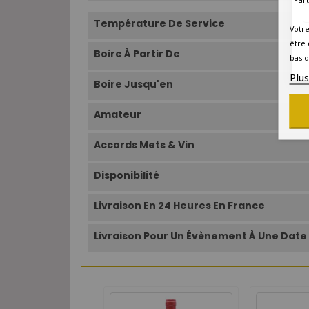
Température De Service
Votre
être 
Boire À Partir De
bas d
Plu
Boire Jusqu'en
Amateur
Accords Mets & Vin
Disponibilité
Livraison En 24 Heures En France
Livraison Pour Un Évènement À Une Date 