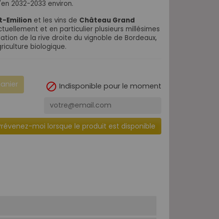
'en 2032-2033 environ.
t-Emilion
et les vins de
Château Grand
tuellement et en particulier plusieurs millésimes
tion de la rive droite du vignoble de Bordeaux,
riculture biologique.
panier

Indisponible pour le moment
Prévenez-moi lorsque le produit est disponible