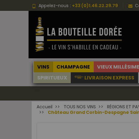
Appelez-nous :
+33 (0)1.46.22.29.79
C
VINS
CHAMPAGNE
VIEUX MILLÉSIM
SPIRITUEUX
LIVRAISON EXPRESS
Accueil
TOUS NOS VINS
RÉGIONS ET PA
Château Grand Corbin-Despagne Saint