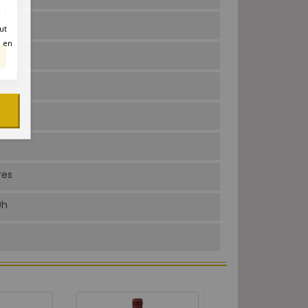
ut
é en
res
0h