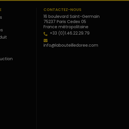
E
CONTACTEZ-NOUS
16 boulevard Saint-Germain
s
75237 Paris Cedex 05
France métropolitaine
s
+33 (0)1.46.22.29.79
duit
info@labouteilledoree.com
uction