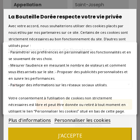
Appellation
Saint-Joseph
La Bouteille Dorée respecte votre vie privée
Couleur
Blanc
Avec votre accord, nous souhaiterions utiliser des cookies placés par
Type
Blanc sec
nous et/ou par nos partenaires sur ce site. Certains de ces cookies sont
strictement nécessaires au bon fonctionnement du site. D’autres sont
Sols
Granit, schistes.
utilisés pour :
Sélectionnez le pays de livraison
- Paramétrer vos préférences en personnalisant vos fonctionnalités et en
se souvenant de vos choix.
Vendanges
Vendanges manuelles.
- Mesurer l’audience en mesurant le nombre de visiteurs et comment
Nos prix et les frais peuvent varier en fonction du
pays/de la région de livraison.
vous êtes arrivés sur le site. - Proposer des publicités personnalisées et
Cépage Dominant
Marsanne et
en suivre les performances.
Roussanne
France métropolitaine
- Partager des informations sur les réseaux sociaux utilisés.
Cépages
Marsanne et
Roussanne.
Votre consentement à l’utilisation de cookies non strictement
Annuler
Enregistrer les modifications
nécessaires est libre et peut être donnée ou retiré à tout moment en
Vinification
Macération en cuve
utilisant le lien “Personnaliser les cookies” situé en bas de cette page.
inox avec contrôle des
Plus d'informations
Personnaliser les cookies
températures,
débourbage.
J'ACCEPTE
Température De
10°C-12°C.