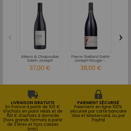
‹
›
Pier
Jos
Alleno & Chapoutier
Pierre Gaillard Saint-
Saint-Joseph
Joseph Rouge -...
Couronne...
37,00 €
38,00 €
LIVRAISON GRATUITE
PAIEMENT SÉCURISÉ
En France à partir de 100 €
Paiement en ligne 100%
d'achats en point relais et de
sécurisé par carte bancaire
150 € d'achats à domicile
Visa et Mastercard, ou par
(hors grands formats à partir
PayPal
de 3 litres et hors caisses
bois)