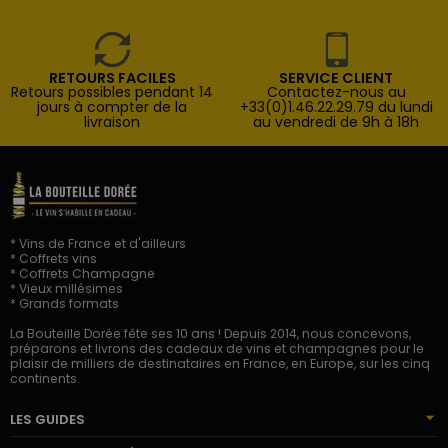
RETOURS FACILES
SERVICE CLIENT
Retours possibles pendant 14
Contactez-nous au
jours à compter de la
+33(0)1.46.22.29.79 du lundi
livraison
au vendredi de 9h à 18h
* Vins de France et d'ailleurs
* Coffrets vins
* Coffrets Champagne
* Vieux millésimes
* Grands formats
La Bouteille Dorée fête ses 10 ans ! Depuis 2014, nous concevons,
préparons et livrons des cadeaux de vins et champagnes pour le
plaisir de milliers de destinataires en France, en Europe, sur les cinq
continents.
LES GUIDES