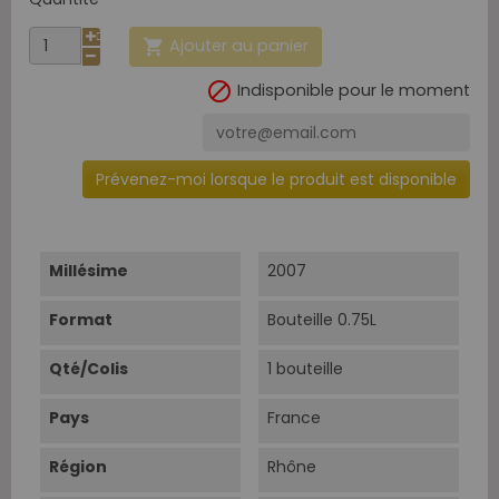
Ajouter au panier


Indisponible pour le moment
Prévenez-moi lorsque le produit est disponible
Millésime
2007
Format
Bouteille 0.75L
Qté/Colis
1 bouteille
Pays
France
Région
Rhône