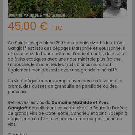
45,00 €
TTC
Ce Saint-Joseph blanc 2007 du domaine Mathilde et Yves
Gangloff est issu des cépages Marsanne et Roussanne. Il
offre au nez de beaux arômes d
’abricot confit, de miel et
de fruits exotiques avec une note minérale plus fraiche.
En bouche, le miel et les l
es fruits blancs mûrs sont
également bien présents avec une grande minéralité.
Un vin à déguster par exemple avec des
ris de veau à la
crème, des cuisses de grenouille en persillade ou des
gnocchis.
Retrouvez les vins du
Domaine Mathilde et Yves
Gangloff
actuellement en vente chez La Bouteille Dorée :
de grands vins de Côte-Rôtie, Condrieu et Saint-Joseph à
déguster ou à offrir à un proche, amateur passionné de
vins.
Quantité