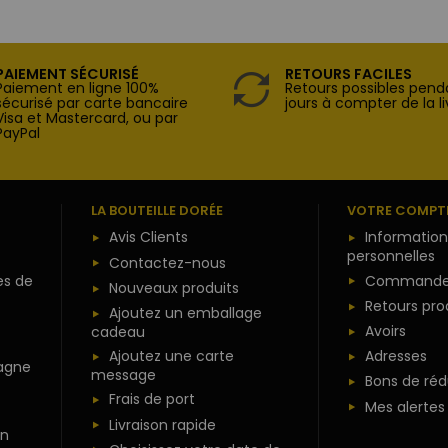
PAIEMENT SÉCURISÉ
RETOURS FACILES
Paiement en ligne 100%
Retours possibles pend
sécurisé par carte bancaire
jours à compter de la li
Visa et Mastercard, ou par
PayPal
LA BOUTEILLE DORÉE
VOTRE COMPT
Avis Clients
Information
personnelles
Contactez-nous
es de
Commande
Nouveaux produits
Retours pro
Ajoutez un emballage
Avoirs
cadeau
Ajoutez une carte
Adresses
agne
message
Bons de réd
Frais de port
Mes alertes
Livraison rapide
n