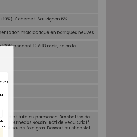
 (19%). Cabernet-Sauvignon 6%.
mentation malolactique en barriques neuves.
 100% pendant 12 à 18 mois, selon le
e vos
ur le
 lard et tuile au parmesan. Brochettes de
ut
ry. Tournedos Rossini. Rôti de veau Orloff.
é en
est sauce foie gras. Dessert au chocolat