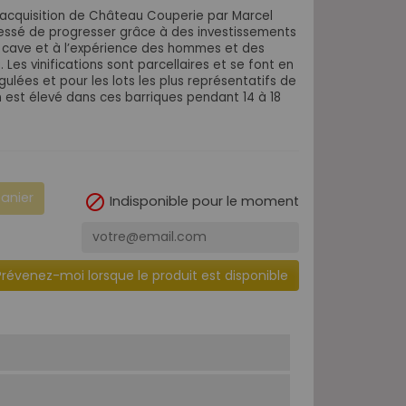
’acquisition de Château Couperie par Marcel
 cessé de progresser grâce à des investissements
en cave et à l’expérience des hommes et des
s vinifications sont parcellaires et se font en
lées et pour les lots les plus représentatifs de
in est élevé dans ces barriques pendant 14 à 18
panier

Indisponible pour le moment
Prévenez-moi lorsque le produit est disponible