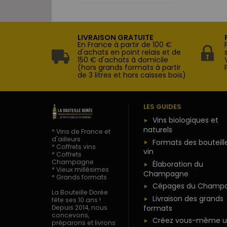
LIVRAISON GRATUITE
En France à partir de 100 €
d'achats en point relais et de
150 € d'achats à domicile
(hors grands formats à partir
de 3 litres et hors caisses bois)
LES GUIDES
Vins biologiques et
naturels
* Vins de France et
d'ailleurs
Formats des bouteill
* Coffrets vins
vin
* Coffrets
Champagne
Élaboration du
* Vieux millésimes
Champagne
* Grands formats
Cépages du Champ
La Bouteille Dorée
Livraison des grands
fête ses 10 ans !
formats
Depuis 2014, nous
concevons,
Créez vous-même u
préparons et livrons