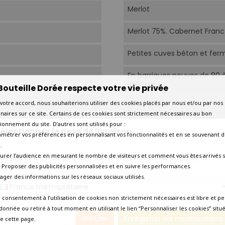
Merlot
Merlot 75%. Cabernet Franc
Petites cuves béton et fer
En barriques neuves de 80 à
millésime.
Bouteille Dorée respecte votre vie privée
16°C-18°C.
votre accord, nous souhaiterions utiliser des cookies placés par nous et/ou par nos
naires sur ce site. Certains de ces cookies sont strictement nécessaires au bon
ionnement du site. D’autres sont utilisés pour :
Aujourd'hui
électionnez le pays de livraison
amétrer vos préférences en personnalisant vos fonctionnalités et en se souvenant d
.
2030
urer l’audience en mesurant le nombre de visiteurs et comment vous êtes arrivés s
os prix et les frais peuvent varier en fonction du pays/de la
égion de livraison.
 - Proposer des publicités personnalisées et en suivre les performances.
Amateur de grands crus
tager des informations sur les réseaux sociaux utilisés.
France métropolitaine
Velouté de topinambours au
 consentement à l’utilisation de cookies non strictement nécessaires est libre et pe
lotte au lard fumé sauce cur
donnée ou retiré à tout moment en utilisant le lien “Personnaliser les cookies” situ
Magret de canard du Sud-Ou
Annuler
Enregistrer les modifications
noir.
e cette page.