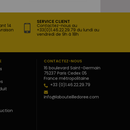
SERVICE CLIENT
ant 14
Contactez-nous au
vraison
+33(0)1.46.22.29.79 du lundi au
vendredi de 9h à 18h
E
CONTACTEZ-NOUS
16 boulevard Saint-Germain
s
75237 Paris Cedex 05
France métropolitaine
s
+33 (0)1.46.22.29.79
duit
info@labouteilledoree.com
uction