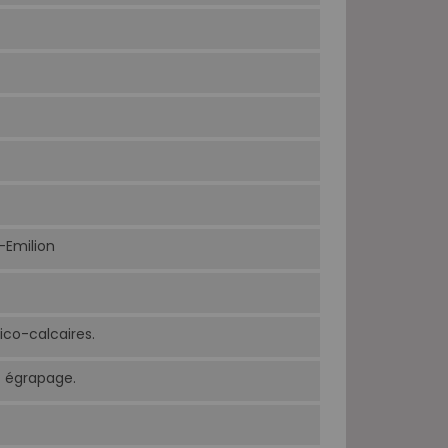
-Emilion
lico-calcaires.
 égrapage.