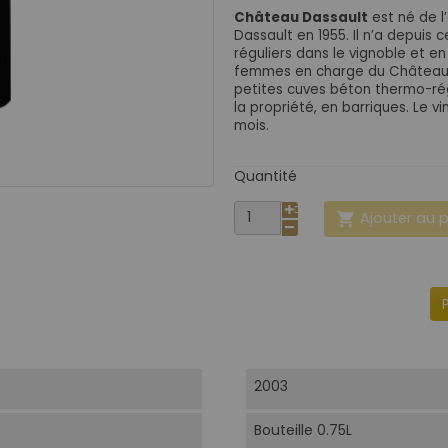
Château Dassault
est né de l
Dassault en 1955. Il n’a depuis
réguliers dans le vignoble et 
femmes en charge du Château. Le
petites cuves béton thermo-régu
la propriété, en barriques. Le v
mois.
Quantité
Ajouter au 

2003
Bouteille 0.75L