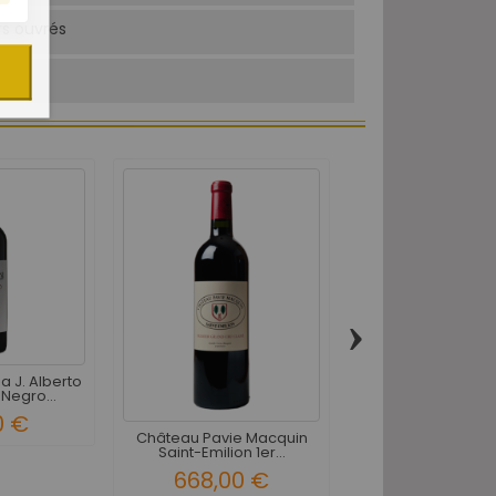
rs ouvrés
›
 J. Alberto
Domaine Guigal
Negro...
Rôtie La Landonn
0 €
492,00 
Château Pavie Macquin
Saint-Emilion 1er...
668,00 €