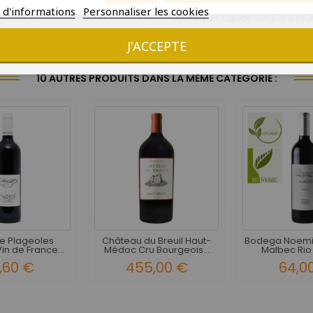
s d'informations
Personnaliser les cookies
Livraison rapide en 2 à 3 jou
J'ACCEPTE
Précise
Oui
10 AUTRES PRODUITS DANS LA MÊME CATÉGORIE :
e Plageoles
Château du Breuil Haut-
Bodega Noemia
in de France...
Médoc Cru Bourgeois...
Malbec Rio 
,60 €
455,00 €
64,0