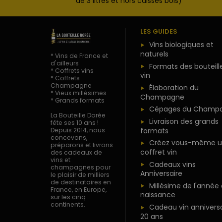
de 3 litres et hors caisses bois)
LES GUIDES
Vins biologiques et
naturels
* Vins de France et
d'ailleurs
Formats des bouteill
* Coffrets vins
vin
* Coffrets
Champagne
Élaboration du
* Vieux millésimes
Champagne
* Grands formats
Cépages du Champ
La Bouteille Dorée
Livraison des grands
fête ses 10 ans !
formats
Depuis 2014, nous
concevons,
Créez vous-même u
préparons et livrons
coffret vin
des cadeaux de
vins et
Cadeaux vins
champagnes pour
Anniversaire
le plaisir de milliers
de destinataires en
Millésime de l'année
France, en Europe,
naissance
sur les cinq
continents.
Cadeau vin anniversa
20 ans