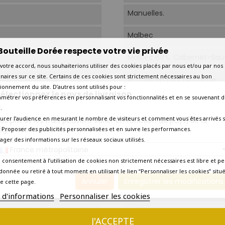
Manuelles.
Malbec
Bouteille Dorée respecte votre vie privée
Malbec 69%. Cabernet-Sauvi
votre accord, nous souhaiterions utiliser des cookies placés par nous et/ou par nos
naires sur ce site. Certains de ces cookies sont strictement nécessaires au bon
18 mois en fûts de chêne.
ionnement du site. D’autres sont utilisés pour :
électionnez le pays de livraison
amétrer vos préférences en personnalisant vos fonctionnalités et en se souvenant d
16°C-18°C.
.
urer l’audience en mesurant le nombre de visiteurs et comment vous êtes arrivés s
os prix et les frais peuvent varier en fonction du pays/de la
20 à 25 ans.
égion de livraison.
 - Proposer des publicités personnalisées et en suivre les performances.
tager des informations sur les réseaux sociaux utilisés.
Aujourd'hui
France métropolitaine
 consentement à l’utilisation de cookies non strictement nécessaires est libre et pe
2035
donnée ou retiré à tout moment en utilisant le lien “Personnaliser les cookies” situ
Annuler
Enregistrer les modifications
e cette page.
Amateur de grands crus
s d'informations
Personnaliser les cookies
95/100.
J'ACCEPTE