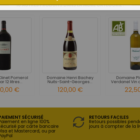
10 AUTRES PRODUITS DANS LA MÊME CATÉGORIE :
linet Pomerol
Domaine Henri Bachey
Domaine Pl
r 12 litres...
Nuits-Saint-Georges...
Verdanel Vin d
20,00 €
120,00 €
22,5
PAIEMENT SÉCURISÉ
RETOURS FACILES
Paiement en ligne 100%
Retours possibles pend
sécurisé par carte bancaire
jours à compter de la li
Visa et Mastercard, ou par
PayPal