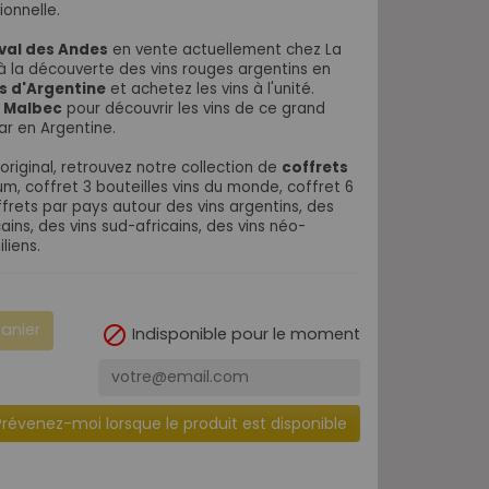
ionnelle.
val des Andes
en vente actuellement chez La
à la découverte des vins rouges argentins en
s d'Argentine
et achetez les vins à l'unité.
e
Malbec
pour découvrir les vins de ce grand
r en Argentine.
original, retrouvez notre collection de
coffrets
m, coffret 3 bouteilles vins du monde, coffret 6
frets par pays autour des vins argentins, des
cains, des vins sud-africains, des vins néo-
liens.
panier

Indisponible pour le moment
Prévenez-moi lorsque le produit est disponible