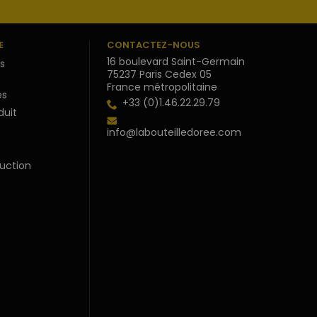
E
CONTACTEZ-NOUS
16 boulevard Saint-Germain
s
75237 Paris Cedex 05
France métropolitaine
s
+33 (0)1.46.22.29.79
duit
info@labouteilledoree.com
uction