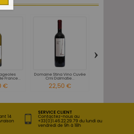
›
ageoles
Domaine Stina Vino Cuvée
Champagne V
e France...
Crni Dalmatie...
Clicquot Réserve 
0 €
22,50 €
186,00 
SERVICE CLIENT
ant 14
Contactez-nous au
vraison
+33(0)1.46.22.29.79 du lundi au
vendredi de 9h à 18h