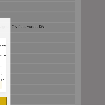
gnon 21%. Petit Verdot 10%.
e vos
ur le
ut
é en