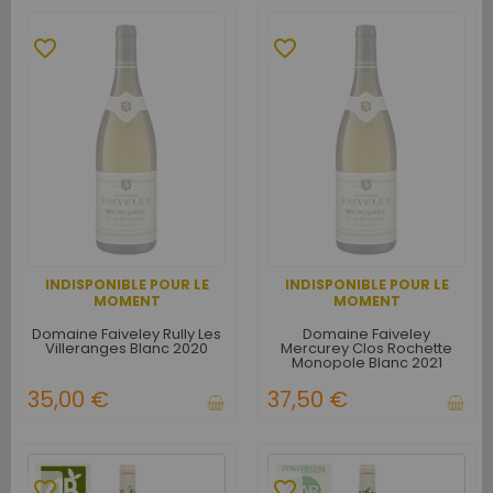
favorite_border
favorite_border
INDISPONIBLE POUR LE
INDISPONIBLE POUR LE
MOMENT
MOMENT
Domaine Faiveley Rully Les
Domaine Faiveley
Villeranges Blanc 2020
Mercurey Clos Rochette
Monopole Blanc 2021
35,00 €
37,50 €
favorite_border
favorite_border