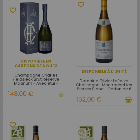
favorite_border
favorite_border
DISPONIBLE EN
CARTONS DE 6 OU 12
DISPONIBLE À L'UNITÉ
Champagne Charles
Heidsieck Brut Réserve
Domaine Olivier Leflaive
Magnum - Avec étui -
Chassagne-Montrachet les
Carton de 3
Pierres Blanc - Carton de 6
148,00 €
152,00 €
favorite_border
favorite_border