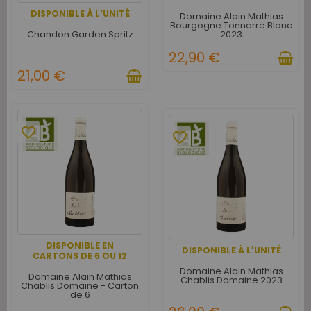
DISPONIBLE À L'UNITÉ
Domaine Alain Mathias
Bourgogne Tonnerre Blanc
Chandon Garden Spritz
2023
22,90 €
21,00 €
favorite_border
favorite_border
DISPONIBLE EN
DISPONIBLE À L'UNITÉ
CARTONS DE 6 OU 12
Domaine Alain Mathias
Domaine Alain Mathias
Chablis Domaine 2023
Chablis Domaine - Carton
de 6