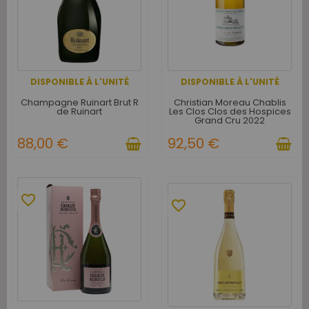
DISPONIBLE À L'UNITÉ
DISPONIBLE À L'UNITÉ
Champagne Ruinart Brut R
Christian Moreau Chablis
de Ruinart
Les Clos Clos des Hospices
Grand Cru 2022
88,00 €
92,50 €
favorite_border
favorite_border