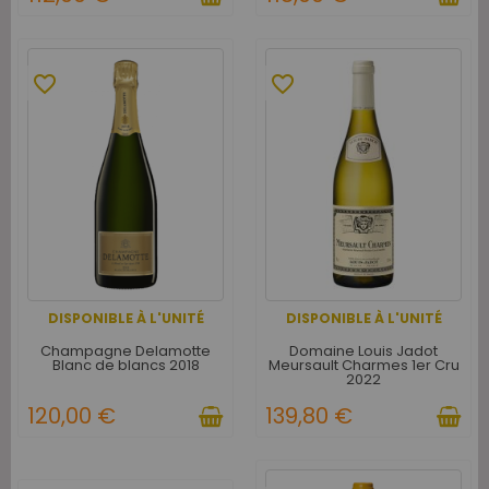
favorite_border
favorite_border
DISPONIBLE À L'UNITÉ
DISPONIBLE À L'UNITÉ
Champagne Delamotte
Domaine Louis Jadot
Blanc de blancs 2018
Meursault Charmes 1er Cru
2022
120,00 €
139,80 €