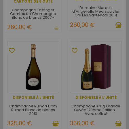
CARTONS DE 6 OU 12
Domaine Marquis
Champagne Taittinger
d'Angerville Meursault 1er
Comtes de Champagne
Cru Les Santenots 2014
Blanc de blancs 2007 -
Caisse Bois d'origine de 6
260,00 €
bouteilles
260,00 €
favorite_border
favorite_border
DISPONIBLE À L'UNITÉ
DISPONIBLE À L'UNITÉ
Champagne Ruinart Dom
Champagne Krug Grande
Ruinart Blanc de blancs
Cuvée 173ème Edition -
2010
Avec coffret
325,00 €
356,00 €