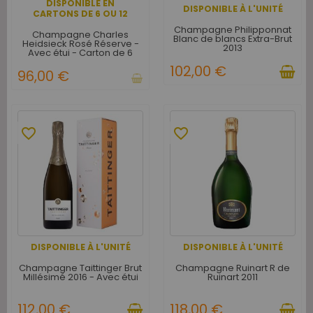
DISPONIBLE EN
DISPONIBLE À L'UNITÉ
CARTONS DE 6 OU 12
Champagne Philipponnat
Champagne Charles
Blanc de blancs Extra-Brut
Heidsieck Rosé Réserve -
2013
Avec étui - Carton de 6
102,00 €
96,00 €
favorite_border
favorite_border
DISPONIBLE À L'UNITÉ
DISPONIBLE À L'UNITÉ
Champagne Taittinger Brut
Champagne Ruinart R de
Millésimé 2016 - Avec étui
Ruinart 2011
112,00 €
118,00 €