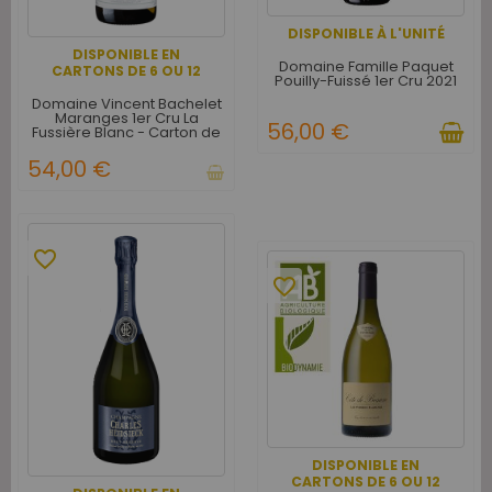
DISPONIBLE À L'UNITÉ
DISPONIBLE EN
Domaine Famille Paquet
CARTONS DE 6 OU 12
Pouilly-Fuissé 1er Cru 2021
Domaine Vincent Bachelet
Maranges 1er Cru La
56,00 €
Fussière Blanc - Carton de
6
54,00 €
favorite_border
favorite_border
DISPONIBLE EN
CARTONS DE 6 OU 12