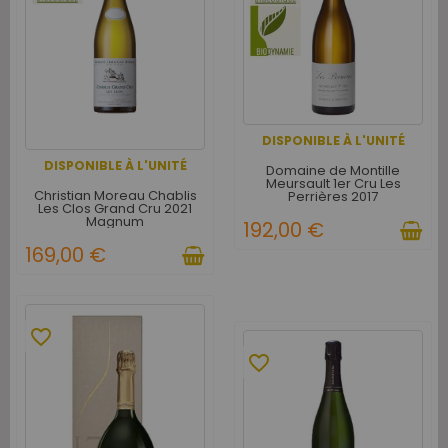
DISPONIBLE À L'UNITÉ
DISPONIBLE À L'UNITÉ
Domaine de Montille
Meursault 1er Cru Les
Christian Moreau Chablis
Perrières 2017
Les Clos Grand Cru 2021
Magnum
192,00 €
169,00 €
favorite_border
favorite_border