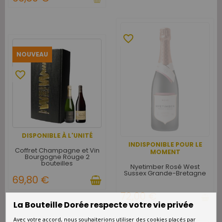
favorite_border
NOUVEAU
favorite_border
DISPONIBLE À L'UNITÉ
INDISPONIBLE POUR LE
Coffret Champagne et Vin
MOMENT
Bourgogne Rouge 2
bouteilles
Nyetimber Rosé West
Sussex Grande-Bretagne
69,80 €
72,00 €
La Bouteille Dorée respecte votre vie privée
Avec votre accord, nous souhaiterions utiliser des cookies placés par