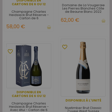
DISPONIBLE EN
CARTONS DE 6 OU 12
Domaine de La Vougeraie
Les Pierres Blanches Côte
Champagne Charles
de Beaune Blanc 2022
Heidsieck Brut Réserve -
Carton de 6
62,00 €
58,00 €
favorite_border
favorite_border
DISPONIBLE EN
CARTONS DE 6 OU 12
DISPONIBLE À L'UNITÉ
Champagne Charles
Heidsieck Brut Réserve -
Nyetimber Brut Classic
Avec étui - Carton de 6
Cuvee West Sussex