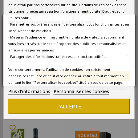
nous et/ou par nos partenaires sur ce site. Certains de ces cookies sont
favorite_border
favorite_border
strictement nécessaires au bon fonctionnement du site. D’autres sont
utilisés pour :
Sélectionnez le pays de livraison
- Paramétrer vos préférences en personnalisant vos fonctionnalités et en
se souvenant de vos choix.
- Mesurer l’audience en mesurant le nombre de visiteurs et comment
Nos prix et les frais peuvent varier en fonction du
pays/de la région de livraison.
vous êtes arrivés sur le site. - Proposer des publicités personnalisées et
en suivre les performances.
France métropolitaine
- Partager des informations sur les réseaux sociaux utilisés.
Votre consentement à l’utilisation de cookies non strictement
DISPONIBLE À L'UNITÉ
DISPONIBLE À L'UNITÉ
Annuler
Enregistrer les modifications
nécessaires est libre et peut être donnée ou retiré à tout moment en
utilisant le lien “Personnaliser les cookies” situé en bas de cette page.
Christian Moreau Chablis
Christian Moreau Chablis
Valmur Grand Cru 2023
Les Clos Grand Cru 2022
Plus d'informations
Personnaliser les cookies
78,80 €
78,80 €
J'ACCEPTE
favorite_border
NOUVEAU