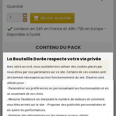
Quantité

Ajouter au panier

Livraison en 24h en France et 48h-72h en Europe -
Disponible à l'unité
CONTENU DU PACK
La Bouteille Dorée respecte votre vie privée
CHÂTEAU DE VILLENEUVE SAUMUR-CHAMPIGNY
Avec votre accord, nous souhaiterions utiliser des cookies placés par
ROUGE 2023
nous et/ou par nos partenaires sur ce site. Certains de ces cookies sont
strictement nécessaires au bon fonctionnement du site. D’autres sont
DOMAINE DU PRÉ SEMELÉ SANCERRE ROUGE 2019
utilisés pour :
Sélectionnez le pays de livraison
- Paramétrer vos préférences en personnalisant vos fonctionnalités et en
DOMAINE LES HAUTES NOËLLES GALÉNÉE GROLLEAU
se souvenant de vos choix.
NOIR IGP VAL DE LOIRE ROUGE 2021
- Mesurer l’audience en mesurant le nombre de visiteurs et comment
Nos prix et les frais peuvent varier en fonction du
pays/de la région de livraison.
vous êtes arrivés sur le site. - Proposer des publicités personnalisées et
COFFRET CADEAU VIN 3 BOUTEILLES
en suivre les performances.
France métropolitaine
- Partager des informations sur les réseaux sociaux utilisés.