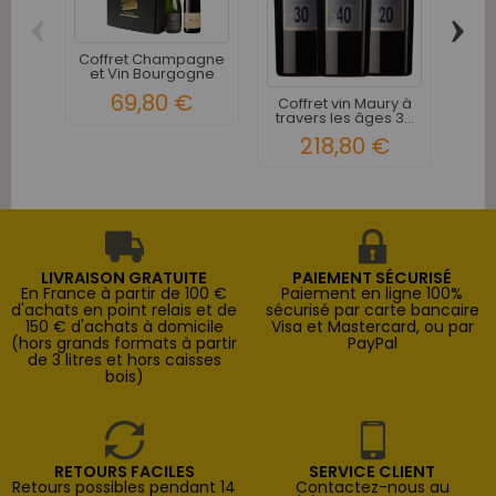
‹
›
Coffret Champagne
Co
et Vin Bourgogne
Rhô
Rouge 2...
69,80 €
Coffret vin Maury à
travers les âges 3...
218,80 €
LIVRAISON GRATUITE
PAIEMENT SÉCURISÉ
En France à partir de 100 €
Paiement en ligne 100%
d'achats en point relais et de
sécurisé par carte bancaire
150 € d'achats à domicile
Visa et Mastercard, ou par
(hors grands formats à partir
PayPal
de 3 litres et hors caisses
bois)
RETOURS FACILES
SERVICE CLIENT
Retours possibles pendant 14
Contactez-nous au