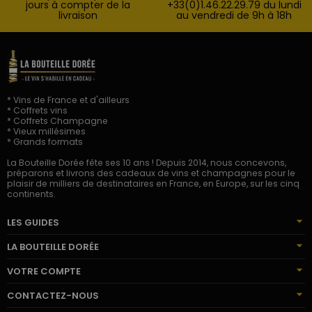
jours à compter de la
+33(0)1.46.22.29.79 du lundi
livraison
au vendredi de 9h à 18h
* Vins de France et d'ailleurs
* Coffrets vins
* Coffrets Champagne
* Vieux millésimes
* Grands formats
La Bouteille Dorée fête ses 10 ans ! Depuis 2014, nous concevons,
préparons et livrons des cadeaux de vins et champagnes pour le
plaisir de milliers de destinataires en France, en Europe, sur les cinq
continents.
LES GUIDES
LA BOUTEILLE DORÉE
VOTRE COMPTE
CONTACTEZ-NOUS