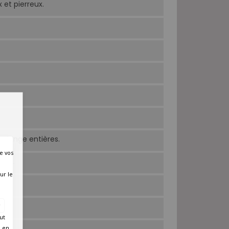
x et pierreux.
endange entières.
e vos
ufs.
ur le
ut
é en