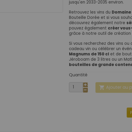
jusqu'en 2033-2035 environ.
Retrouvez les vins du
Domaine 
Bouteille Dorée et s
i vous souha
découvrez également notre
sé
pouvez également
créer vous
grâce à notre outil de créatio
Si vous recherchez des vins o
cadeau vin ou célébrer un évé
Magnums de 150 cl
et de bout
Jéroboam de 3 litres ou un Mat
bouteilles de grande conten
Quantité
Ajouter au 
