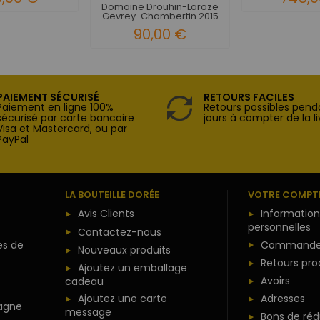
Domaine Drouhin-Laroze
Gevrey-Chambertin 2015
90,00 €
PAIEMENT SÉCURISÉ
RETOURS FACILES
Paiement en ligne 100%
Retours possibles pend
sécurisé par carte bancaire
jours à compter de la li
Visa et Mastercard, ou par
PayPal
LA BOUTEILLE DORÉE
VOTRE COMPT
Avis Clients
Information
personnelles
Contactez-nous
es de
Commande
Nouveaux produits
Retours pro
Ajoutez un emballage
Avoirs
cadeau
Ajoutez une carte
Adresses
agne
message
Bons de réd