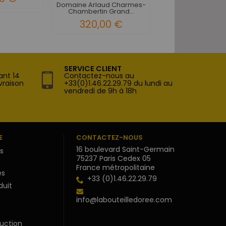
Domaine Arlaud Charmes-
Chambertin Grand...
320,00 €
SERVICE CLIENT
ant 14
Contactez-nous au
vraison
+33(0)1.46.22.29.79 du lundi au
vendredi de 9h à 18h
E
CONTACTEZ-NOUS
16 boulevard Saint-Germain
s
75237 Paris Cedex 05
France métropolitaine
s
+33 (0)1.46.22.29.79
duit
info@labouteilledoree.com
uction