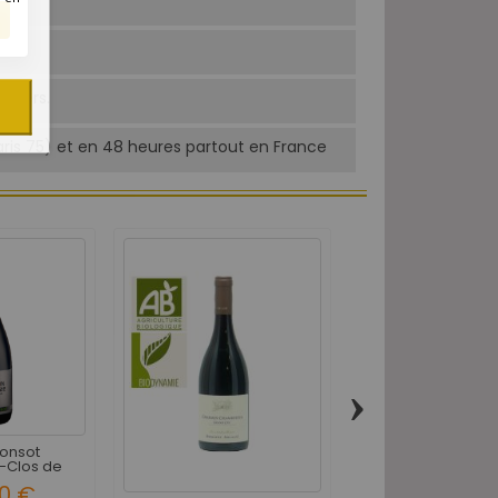
ibiers.
Paris 75) et en 48 heures partout en France
›
Ponsot
Domaine Faiveley
-Clos de
Chambertin 1er C
..
0 €
440,00 