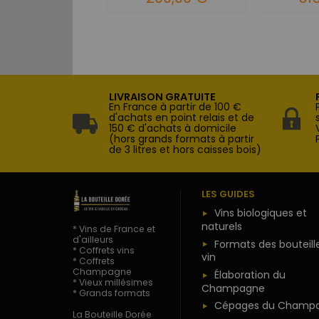
LIVRAISON GRATUITE
En France à partir de 100 €
d'achats en point relais et de
150 € d'achats à domicile
(hors grands formats à partir
de 3 litres et hors caisses bois)
LES GUIDES
Vins biologiques et
naturels
* Vins de France et
d'ailleurs
Formats des bouteill
* Coffrets vins
vin
* Coffrets
Champagne
Élaboration du
* Vieux millésimes
Champagne
* Grands formats
Cépages du Champ
La Bouteille Dorée