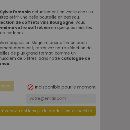
Sylvie Esmonin
actuellement en vente chez La
itez offrir une belle bouteille en cadeau,
lection de coffrets vins Bourgogne
. Vous
-même votre coffret vin
en quelques minutes
n de cadeaux.
u champagnes en Magnum pour offrir un beau
nement marquant, retrouvez notre sélection de
eilles de plus grand format, comme un
husalem de 6 litres, dans notre
catalogue de
ance.
panier

Indisponible pour le moment
Prévenez-moi lorsque le produit est disponible