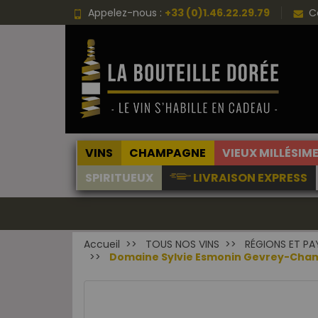
Appelez-nous :
+33 (0)1.46.22.29.79
C
VINS
CHAMPAGNE
VIEUX MILLÉSIM
SPIRITUEUX
LIVRAISON EXPRESS
Accueil
TOUS NOS VINS
RÉGIONS ET PA
Domaine Sylvie Esmonin Gevrey-Cham