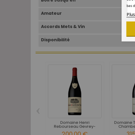
Boire Jusqu'en
bas d
Amateur
Plu
Accords Mets & Vin
Disponibilité
‹
Domaine Henri
Domaine T
Rebourseau Gevrey-
Chambert
Chambertin...
200,00 €
31