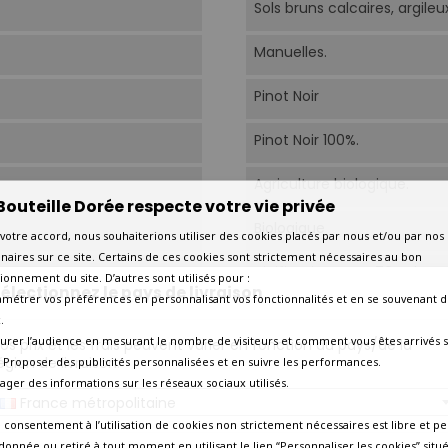
Sols bruns calcaires, argileu
Manuelles.
Pinot Noir
Pinot Noir 100%.
Agriculture biologique.
Bouteille Dorée respecte votre vie privée
Biologique
votre accord, nous souhaiterions utiliser des cookies placés par nous et/ou par nos
naires sur ce site. Certains de ces cookies sont strictement nécessaires au bon
Vinification avec 70% de v
ionnement du site. D’autres sont utilisés pour :
électionnez le pays de livraison
amétrer vos préférences en personnalisant vos fonctionnalités et en se souvenant d
18 mois en fûts de chêne ne
.
urer l’audience en mesurant le nombre de visiteurs et comment vous êtes arrivés s
os prix et les frais peuvent varier en fonction du pays/de la
15°C-17°C.
égion de livraison.
 - Proposer des publicités personnalisées et en suivre les performances.
tager des informations sur les réseaux sociaux utilisés.
France métropolitaine
Aujourd'hui
 consentement à l’utilisation de cookies non strictement nécessaires est libre et pe
donnée ou retiré à tout moment en utilisant le lien “Personnaliser les cookies” situ