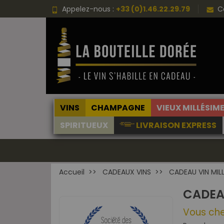
Appelez-nous :
+33 (0)1.46.22.29.79
C
VINS
CHAMPAGNE
VIEUX MILLÉSIM
SPIRITUEUX
LIVRAISON EXPRESS
Accueil
CADEAUX VINS
CADEAU VIN MILL
CADEA
Vous che