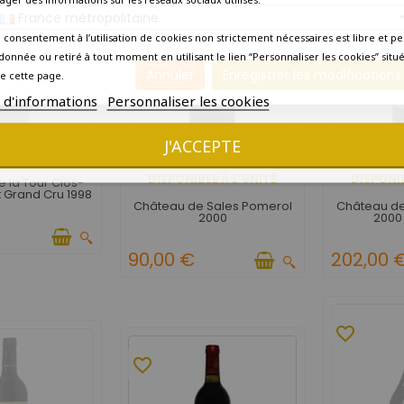
France métropolitaine
 consentement à l’utilisation de cookies non strictement nécessaires est libre et pe
donnée ou retiré à tout moment en utilisant le lien “Personnaliser les cookies” situ
Annuler
Enregistrer les modifications
e cette page.
s d'informations
Personnaliser les cookies
J'ACCEPTE
LE À L'UNITÉ
DISPONIBLE À L'UNITÉ
DISPONIB
 la Tour Clos-
Grand Cru 1998
Château de Sales Pomerol
Château de
2000
2000
€
90,00 €
202,00 
favorite_border
favorite_border