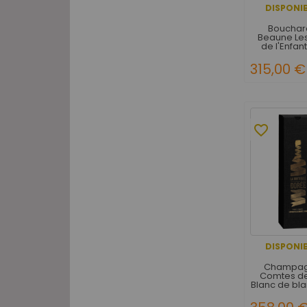
DISPONIB
Bouchard
Beaune Les
de l'Enfan
Rou
315,00 €
favorite_border
DISPONIB
Champagn
Comtes d
Blanc de bl