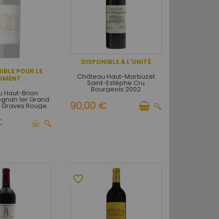
DISPONIBLE À L'UNITÉ
IBLE POUR LE
Château Haut-Marbuzet
OMENT
Saint-Estèphe Cru
Bourgeois 2002
 Haut-Brion
gnan 1er Grand
90,00 €
é Graves Rouge
2008
€
favorite_border