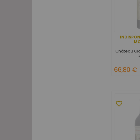
INDISPON
M
Château Glo
66,80 €
favorite_border