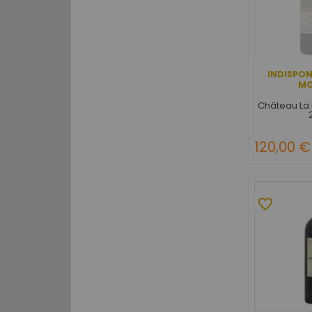
INDISPON
M
Château La
120,00 €
favorite_border