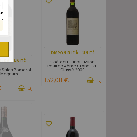
favorite_border
ut
é en
DISPONIBLE À L'UNITÉ
LE À L'UNITÉ
Château Duhart-Milon
Pauillac 4ème Grand Cru
Classé 2000
 Sales Pomerol
 Magnum
152,00 €
€
favorite_border