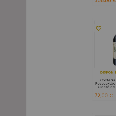
358,00 
favorite_border
DISPONIB
Château 
Pessac-Léo
Classé de
72,00 €