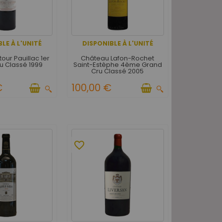
LE À L'UNITÉ
DISPONIBLE À L'UNITÉ
our Pauillac 1er
Château Lafon-Rochet
u Classé 1999
Saint-Estèphe 4ème Grand
Cru Classé 2005
€
100,00 €
favorite_border