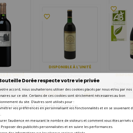
favorite_border
favorite_border
DISPONIBLE À L'UNITÉ
LE À L'UNITÉ
DISPONIB
Château Chambert-
Marbuzet Saint-Estèphe
Bouteille Dorée respecte votre vie privée
1998
assault Saint-
Château 
and Cru Classé
Château
votre accord, nous souhaiterions utiliser des cookies placés par nous et/ou par nos
 Magnum
Rou
62,00 €
naires sur ce site. Certains de ces cookies sont strictement nécessaires au bon
€
130,00 €
ionnement du site. D’autres sont utilisés pour :
électionnez le pays de livraison
amétrer vos préférences en personnalisant vos fonctionnalités et en se souvenant d
.
urer l’audience en mesurant le nombre de visiteurs et comment vous êtes arrivés s
os prix et les frais peuvent varier en fonction du pays/de la
favorite_border
favorite_border
égion de livraison.
 - Proposer des publicités personnalisées et en suivre les performances.
tager des informations sur les réseaux sociaux utilisés.