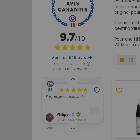
Pour chaque
corresponda
original pou
Il vous suf
destinatair
Pour une
id
2002 et n'ou
favorite_border