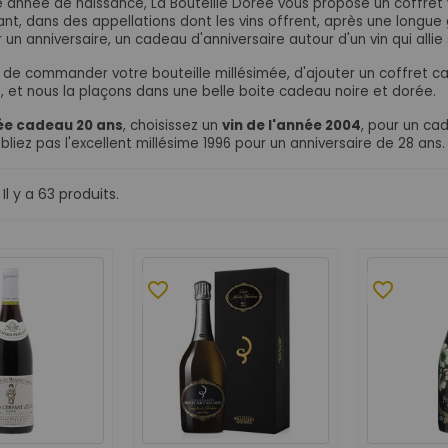
 année de naissance, La Bouteille Dorée vous propose un coffret vi
nt, dans des appellations dont les vins offrent, après une longue 
r un anniversaire, un cadeau d'anniversaire autour d'un vin qui allie
fit de commander votre bouteille millésimée, d'ajouter un coffret 
e, et nous la plaçons dans une belle boite cadeau noire et dorée.
ée cadeau 20 ans
, choisissez un
vin de l'année 2004
, pour un ca
bliez pas l'excellent millésime 1996 pour un anniversaire de 28 ans.
Il y a 63 produits.
favorite_border
favorite_border