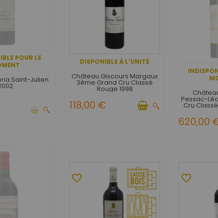
IBLE POUR LE
DISPONIBLE À L'UNITÉ
OMENT
INDISPON
Château Giscours Margaux
M
ria Saint-Julien
3ème Grand Cru Classé
2002
Rouge 1998
Château
Pessac-Léo
118,00 €
Cru Class
620,00 
favorite_border
favorite_border