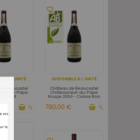
favorite_border
LE À L'UNITÉ
DISPONIBLE À L'UNITÉ
de Beaucastel
Château de Beaucastel
neuf-du-Pape
Châteauneuf-du-Pape
ge 2004
Rouge 2004 - Caisse Bois
d'origine de 6 bouteilles
780,00 €
e vos
ur le