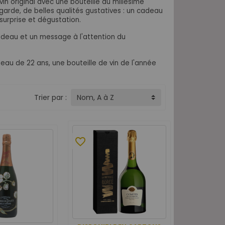
n original avec une bouteille du millésime
garde, de belles qualités gustatives : un cadeau
 surprise et dégustation.
cadeau et un message à l'attention du
deau de 22 ans, une bouteille de vin de l'année
Trier par :
Nom, A à Z
favorite_border