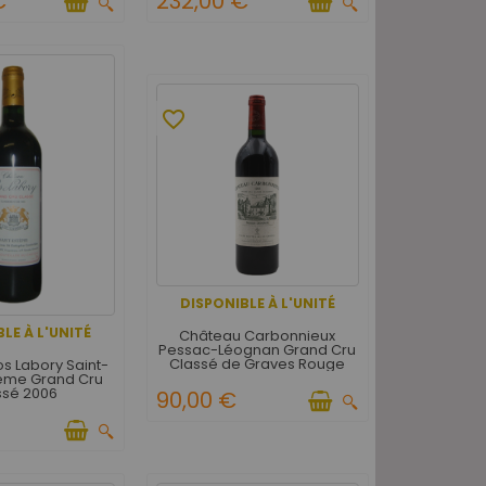
€
232,00 €
favorite_border
DISPONIBLE À L'UNITÉ
LE À L'UNITÉ
Château Carbonnieux
Pessac-Léognan Grand Cru
Classé de Graves Rouge
s Labory Saint-
1998
ème Grand Cru
ssé 2006
90,00 €