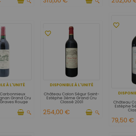
€
315,00 €
252,00 
favorite_border
favorite_border
LE À L'UNITÉ
DISPONIBLE À L'UNITÉ
DISPONIB
Carbonnieux
Château Calon Ségur Saint-
gnan Grand Cru
Estèphe 3ème Grand Cru
 Graves Rouge
Classé 2001
Château Co
1999
Estèphe 5
Cla
254,00 €
79,50 €