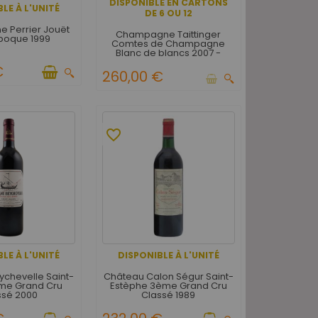
DISPONIBLE EN CARTONS
LE À L'UNITÉ
DE 6 OU 12
 Perrier Jouët
Champagne Taittinger
Epoque 1999
Comtes de Champagne
Blanc de blancs 2007 -
Caisse Bois d'origine de 6
€
bouteilles
260,00 €
favorite_border
LE À L'UNITÉ
DISPONIBLE À L'UNITÉ
chevelle Saint-
Château Calon Ségur Saint-
ème Grand Cru
Estèphe 3ème Grand Cru
ssé 2000
Classé 1989