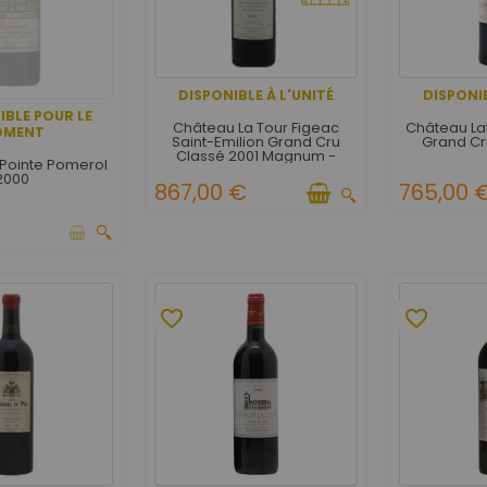
DISPONIBLE À L'UNITÉ
DISPONIB
IBLE POUR LE
Château La Tour Figeac
Château Lat
OMENT
Saint-Emilion Grand Cru
Grand Cr
Classé 2001 Magnum -
 Pointe Pomerol
Caisse Bois d'Origine 3
2000
bouteilles
867,00 €
765,00 
favorite_border
favorite_border